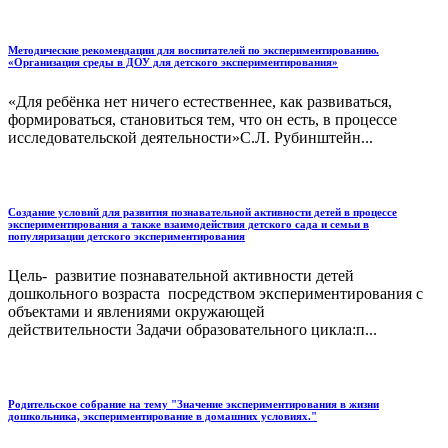
Методические рекомендации для воспитателей по экспериментированию.
«Организация среды в ДОУ для детского экспериментирования»
«Для ребёнка нет ничего естественнее, как развиваться,
формироваться, становиться тем, что он есть, в процессе
исследовательской деятельности»С.Л. Рубинштейн...
Создание условий для развития познавательной активности детей в процессе
экспериментирования а также взаимодействия детского сада и семьи в
популяризации детского экспериментирования
Цель- развитие познавательной активности детей
дошкольного возраста посредством экспериментирования с
объектами и явлениями окружающей
действительности Задачи образовательного цикла:п...
Родительское собрание на тему "Значение экспериментирования в жизни
дошкольника, экспериментирование в домашних условиях."