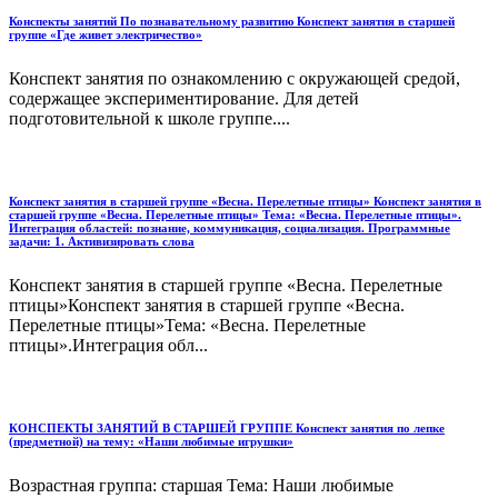
Конспекты занятий По познавательному развитию Конспект занятия в старшей
группе «Где живет электричество»
Конспект занятия по ознакомлению с окружающей средой,
содержащее экспериментирование. Для детей
подготовительной к школе группе....
Конспект занятия в старшей группе «Весна. Перелетные птицы» Конспект занятия в
старшей группе «Весна. Перелетные птицы» Тема: «Весна. Перелетные птицы».
Интеграция областей: познание, коммуникация, социализация. Программные
задачи: 1. Активизировать слова
Конспект занятия в старшей группе «Весна. Перелетные
птицы»Конспект занятия в старшей группе «Весна.
Перелетные птицы»Тема: «Весна. Перелетные
птицы».Интеграция обл...
КОНСПЕКТЫ ЗАНЯТИЙ В СТАРШЕЙ ГРУППЕ Конспект занятия по лепке
(предметной) на тему: «Наши любимые игрушки»
Возрастная группа: старшая Тема: Наши любимые