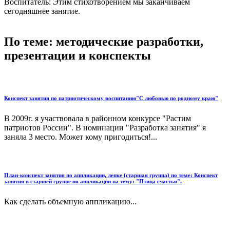
Воспитатель: Этим стихотворением мы заканчиваем
сегодняшнее занятие.
По теме: методические разработки,
презентации и конспекты
Конспект занятия по патриотическому воспитанию"С любовью по родному краю"
В 2009г. я участвовала в районном конкурсе "Растим
патриотов России". В номинации "Разработка занятия" я
заняла 3 место. Может кому пригодиться!...
План-конспект занятия по аппликации, лепке (старшая группа) по теме: Конспект
занятия в старшей группе по аппликации на тему: "Птица счастья".
Как сделать объемную аппликацию...