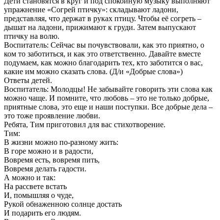
Дети становятся в круг и под спокойную музыку выполняют
упражнение «Согрей птичку»: складывают ладони,
представляя, что держат в руках птицу. Чтобы её согреть –
дышат на ладони, прижимают к груди. Затем выпускают
птичку на волю.
Воспитатель: Сейчас вы почувствовали, как это приятно, о
ком то заботиться, и как это ответственно. Давайте вместе
подумаем, как можно благодарить тех, кто заботится о вас,
какие им можно сказать слова. (Д/и «Добрые слова»)
Ответы детей.
Воспитатель: Молодцы! Не забывайте говорить эти слова как
можно чаще. И помните, что любовь – это не только добрые,
приятные слова, это еще и наши поступки. Все добрые дела –
это тоже проявление любви.
Ребята, Тим приготовил для вас стихотворение.
Тим:
В жизни можно по-разному жить:
В горе можно и в радости,
Вовремя есть, вовремя пить,
Вовремя делать гадости.
А можно и так:
На рассвете встать
И, помышляя о чуде,
Рукой обнаженною солнце достать
И подарить его людям.