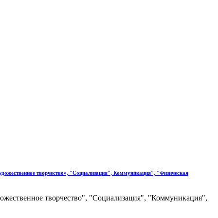
ественное творчество», "Социализация", Коммуникация", "Физическая
жественное творчество", "Социализация", "Коммуникация",