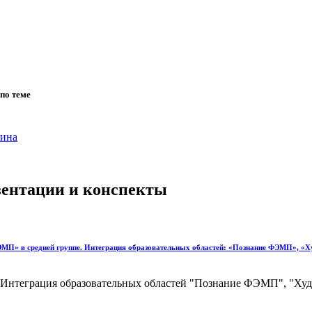
по теме
хина
езентации и конспекты
редней группе. Интеграция образовательных областей: «Познание ФЭМП», «Худож
Интеграция образовательных областей "Познание ФЭМП", "Худо