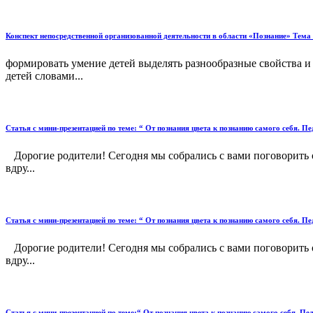
Конспект непосредственной организованной деятельности в области «Познание» Тема
формировать умение детей выделять разнообразные свойства и 
детей словами...
Статья с мини-презентацией по теме: “ От познания цвета к познанию самого себя. 
Дорогие родители! Сегодня мы собрались с вами поговорить о
вдру...
Статья с мини-презентацией по теме: “ От познания цвета к познанию самого себя. 
Дорогие родители! Сегодня мы собрались с вами поговорить о
вдру...
Статья с мини-презентацией по теме:“ От познания цвета к познанию самого себя. П