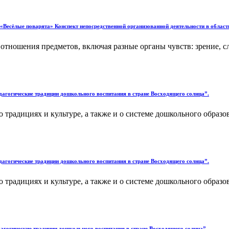
 «Весёлые поварята» Конспект непосредственной организованной деятельности в облас
отношения предметов, включая разные органы чувств: зрение, сл
Педагогические традиции дошкольного воспитания в стране Восходящего солнца”.
 традициях и культуре, а также и о системе дошкольного образ
Педагогические традиции дошкольного воспитания в стране Восходящего солнца”.
 традициях и культуре, а также и о системе дошкольного образ
едагогические традиции дошкольного воспитания в стране Восходящего солнца”.