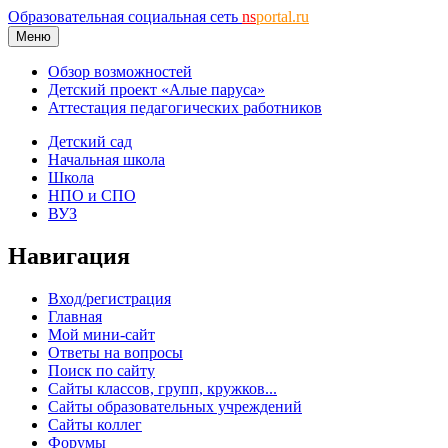
Образовательная социальная сеть
ns
portal.ru
Меню
Обзор возможностей
Детский проект «Алые паруса»
Аттестация педагогических работников
Детский сад
Начальная школа
Школа
НПО и СПО
ВУЗ
Навигация
Вход/регистрация
Главная
Мой мини-сайт
Ответы на вопросы
Поиск по сайту
Сайты классов, групп, кружков...
Сайты образовательных учреждений
Сайты коллег
Форумы