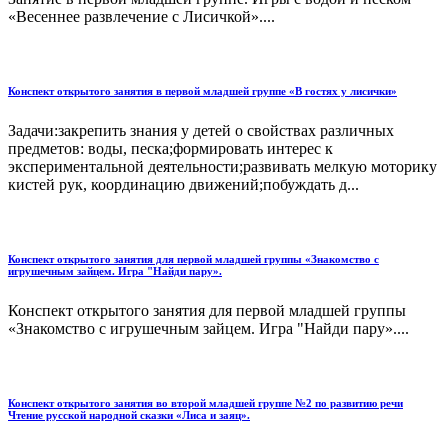
«Весеннее развлечение с Лисичкой»....
Конспект открытого занятия в первой младшей группе «В гостях у лисички»
Задачи:закрепить знания у детей о свойствах различных
предметов: воды, песка;формировать интерес к
экспериментальной деятельности;развивать мелкую моторику
кистей рук, координацию движений;побуждать д...
Конспект открытого занятия для первой младшей группы «Знакомство с
игрушечным зайцем. Игра "Найди пару».
Конспект открытого занятия для первой младшей группы
«Знакомство с игрушечным зайцем. Игра "Найди пару»....
Конспект открытого занятия во второй младшей группе №2 по развитию речи
Чтение русской народной сказки «Лиса и заяц».