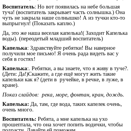
Воспитатель
: Но вот появилась на небе большая
туча! (воспитатель закрывает часть солнышка.) Она
чуть не закрыла наше солнышко! А из тучки кто-то
выпрыгнул! (Показать каплю.)
Да, это же наша веселая капелька!( Заходит Капелька
воды). (переодетый младший воспитатель)
Капелька
: Здравствуйте ребятки! Вы наверное
получили мое письмо! Я очень рада видеть вас у
себя в гостях!
Капелька
:. Ребятки, а вы знаете, что я живу в туче?.
(Дети: Да!)Скажите, а где ещё могут жить такие
капельки как я? (дети в ручейке, в речке, в луже, в
кране).
Показ слайдов: река, море, фонтан, кран, дождь.
Капелька:
Да, там, где вода, таких капелек очень,
очень много.
Воспитатель:
Ребята, а мне капелька на ухо
прошептала, что она хочет попить водички, чтобы
подрасти. Давайте ей поможем.