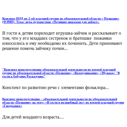
Конспект НОД во 2-ой младшей группе по образовательной области « Познание»
(ФЭМП). Тема: игра-путешествие «Починим пижамки для зайчат».
В гости к детям пориходит игрушка-зайчик и рассказывает о
том, что у его младших сестренок и братишке пижамки
износились и ему необходимо их починить. Дети принимают
решение помочь зайчику почин...
"Конспект непосредственно образовательной деятельности во второй младшей
группе по образовательной области «Познание», «Коммуникация», «Музыка» "В
гости к бабушке Расказушке"
Конспект по развитию речи с элементами фольклора...
Конспект непосредственно – образовательной деятельности по образовательной
области «Познание» на тему: «В гости в волшебный лес» во второй младшей группе
«Гнездышко»
Для детей младшего возраста....