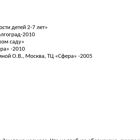
сти детей 2-7 лет»
олгоград-2010
ком саду»
ера» -2010
ной О.В., Москва, ТЦ «Сфера» -2005