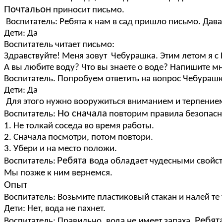
Почтальон
приносит письмо.
Воспитатель: Ребята к нам в сад пришло письмо. Дав
Дети: Да
Воспитатель читает письмо:
Здравствуйте! Меня зовут Чебурашка. Этим летом я с
А вы любите воду? Что вы знаете о воде? Напишите мн
Воспитатель. Попробуем ответить на вопрос Чебураш
Дети: Да
Для этого нужно вооружиться вниманием и терпение
Но сначала
Воспитатель:
повторим правила безопасн
1. Не толкай соседа во время работы.
2. Сначала посмотри, потом повтори.
3. Убери и на место положи.
Ребята в
Воспитатель:
ода обладает чудесными свойств
Мы позже к ним вернемся.
Опыт
Воспитатель: Возьмите пластиковый стакан и налей те 
Дети: Нет, вода не пахнет.
Ребят
Воспитатель: Правильно, вода не имеет запаха.