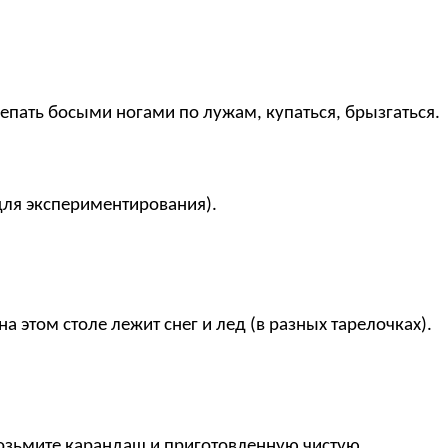
епать босыми ногами по лужам, купаться, брызгаться.
для экспериментирования).
 этом столе лежит снег и лед (в разных тарелочках).
Возьмите карандаш и приготовленную чистую