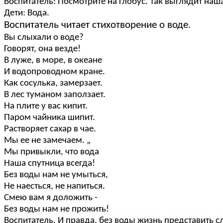
Воспитатель: Посмотрите на глобус. Так выглядит наш
Дети: Вода.
Воспитатель читает стихотворение о воде
.
Вы слыхали о воде?
Говорят, она везде!
В луже, в море, в океане
И водопроводном кране.
Как сосулька, замерзает.
В лес туманом заползает.
На плите у вас кипит.
Паром чайника шипит.
Растворяет сахар в чае.
Мы ее не замечаем. „
Мы привыкли, что вода
Наша спутница всегда!
Без воды нам не умыться,
Не наесться, не напиться.
Смею вам я доложить -
Без воды нам не прожить!
Воспитатель. И правда, без воды жизнь представить с