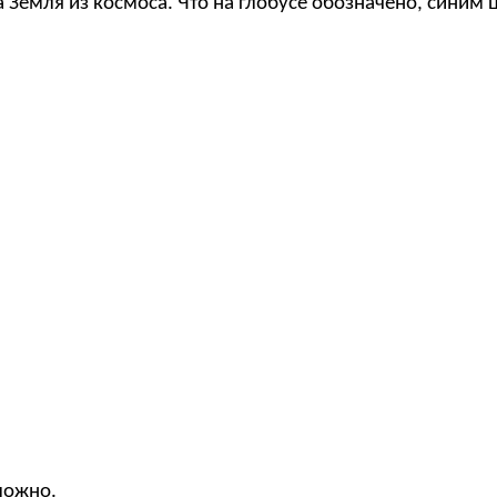
а Земля из космоса. Что на глобусе обозначено, синим 
ложно.