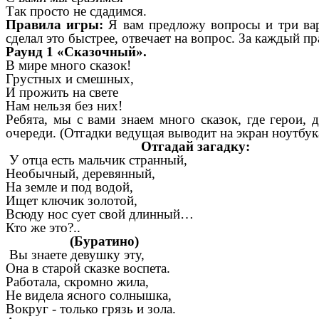
Так просто не сдадимся.
Правила игры:
Я вам предложу вопросы и три вари
сделал это быстрее, отвечает на вопрос. За каждый п
Раунд 1
«Сказочный».
В мире много сказок!
Грустных и смешных,
И прожить на свете
Нам нельзя без них!
Ребята, мы с вами знаем много сказок, где герои,
очереди. (Отгадки ведущая выводит на экран ноутбук
Отгадай загадку:
У отца есть мальчик странный,
Необычный, деревянный,
На земле и под водой,
Ищет ключик золотой,
Всюду нос сует свой длинный…
Кто же это?..
(Буратино)
Вы знаете девушку эту,
Она в старой сказке воспета.
Работала, скромно жила,
Не видела ясного солнышка,
Вокруг - только грязь и зола.