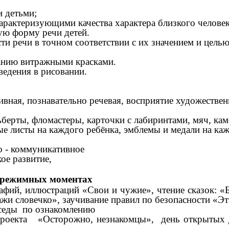
и детьми;
рактеризующими качества характера близкого человек
ую форму речи детей.
ти речи в точном соответствии с их значением и цель
ванию витражными красками.
едения в рисовании.
вная, п
ознавательно речевая,
восприятие художествен
берты, фломастеры, карточки с лабиринтами, мяч, кам
е листы на каждого ребёнка, эмблемы и медали на каж
 - коммуникативное
ое развитие,
в режимных моментах
фий, иллюстраций «Свои и чужие», ч
тение сказок: 
жи словечко», заучивание правил по безопасности «Э
седы по ознакомлению
 проекта «Осторожно, незнакомцы», день открытых 