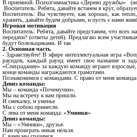
В приемной. Психогимнастика «Дерево дружбы» (иг
Воспитатель: Ребята, давайте встанем в круг, образу
Воспитатель: Вы чувствуете, как хорошо, как тепло
хранить, давайте будем добрыми, и пусть с нами живё
Игровая мотивация
Воспитатель: Ребята, давайте представим, что всех 
передачи? (ответы детей). Предлагаю всем участника
будут болельщиками. И так
2. Основная часть
- Здравствуйте! В эфире интеллектуальная
игра «Вопр
раундов, каждый раунд имеет свое название и за
«Спецзадание» за каждую команду играют взрослые, 
конце команды награждаются грамотами.
Познакомимся с командами.
С право от меня команда
Девиз команды:
Мы – команда «Почемучки».
Мы на встречу к вам пришли.
И смекалку, и уменье
Мы с собою принесли.
С лева от меня команда: «
Умники
»
Девиз команды:
Мы – «Умники», друзья.
Нам проиграть никак нельзя.
С вами мы сразимся