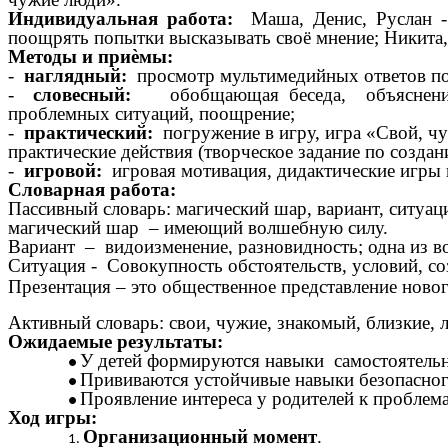
Индивидуальная работа:
Маша, Денис, Руслан 
поощрять попытки высказывать своё мнение; Никита,
Методы и приѐмы:
-
наглядный:
просмотр мультимедийных ответов по
-
словесный:
обобщающая беседа, объяснение, ук
проблемных ситуаций, поощрение;
-
практический:
погружение в игру, игра «Свой, чу
практические действия (творческое задание по созда
-
игровой:
игровая мотивация, дидактические игры 
Словарная работа:
Пассивный словарь:
магический шар, вариант, ситуац
магический шар
– имеющий волшебную силу.
Вариант –
видоизменение, разновидность; одна из 
Ситуация -
Совокупность обстоятельств, условий, с
Презентация – это общественное представление новог
Активный словарь: свои, чужие, знакомый, близкие,
Ожидаемые результаты:
У детей формируются навыки самостоятельно
Прививаются устойчивые навыки безопасног
Проявление интереса у родителей к проблем
Ход игры:
Организационный момент
.