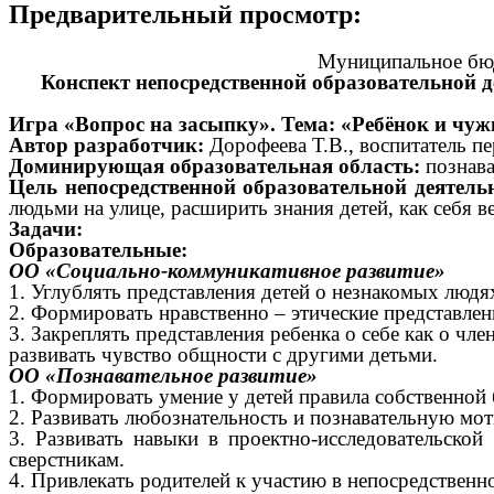
Предварительный просмотр:
Муниципальное бюд
Конспект непосредственной образовательной 
Игра «Вопрос на засыпку». Тема: «Ребёнок и чуж
Автор разработчик:
Дорофеева Т.В., воспитатель п
Доминирующая образовательная область:
познава
Цель непосредственной образовательной деятель
людьми на улице, расширить знания детей, как себя ве
Задачи:
Образовательные:
ОО «Социально-коммуникативное развитие»
1. Углублять представления детей о незнакомых людя
2. Формировать нравственно – этические представле
3. Закреплять представления ребенка о себе как о чле
развивать чувство общности с другими детьми.
ОО «Познавательное развитие»
1.
Формировать умение у детей правила собственной 
2. Развивать любознательность и познавательную мот
3. Развивать навыки в проектно-исследовательской
сверстникам.
4. Привлекать родителей к участию в непосредственн