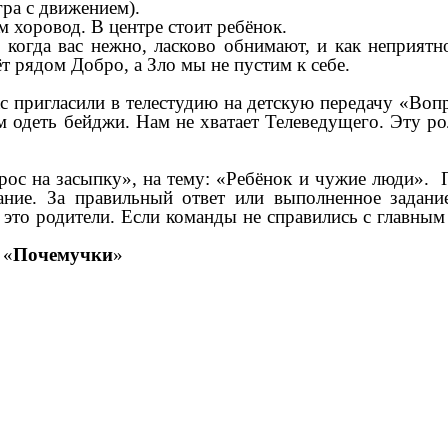
ра с движением).
ем хоровод. В центре стоит ребёнок.
, когда вас нежно, ласково обнимают, и как неприят
т рядом Добро, а Зло мы не пустим к себе.
нас пригласили в телестудию на детскую передачу «Во
м одеть бейджи. Нам не хватает Телеведущего. Эту рол
ос на засыпку», на тему: «Ребёнок и чужие люди
». 
дание. За правильный ответ или выполненное задан
это родители. Если команды не справились с главным 
 «
Почемучки
»