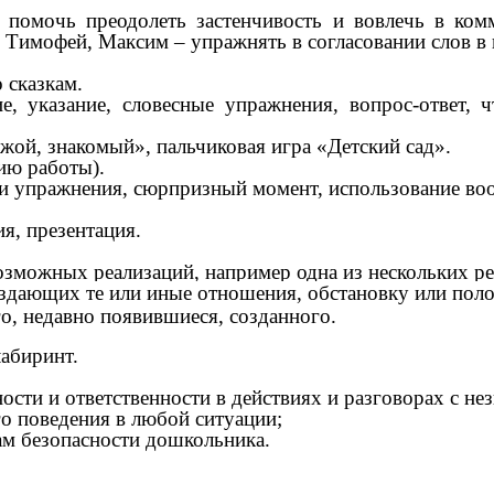
- помочь преодолеть застенчивость и вовлечь в ко
 Тимофей, Максим – упражнять в согласовании слов в
 сказкам.
азание, словесные упражнения, вопрос-ответ, чт
жой, знакомый», пальчиковая игра «Детский сад».
нию работы).
и упражнения, сюрпризный момент, использование во
ия, презентация
.
возможных реализаций, например одна из нескольких р
оздающих те или иные отношения, обстановку или пол
о, недавно появившиеся, созданного.
 лабиринт.
сти и ответственности в действиях и разговорах с н
о поведения в любой ситуации;
ам безопасности дошкольника.