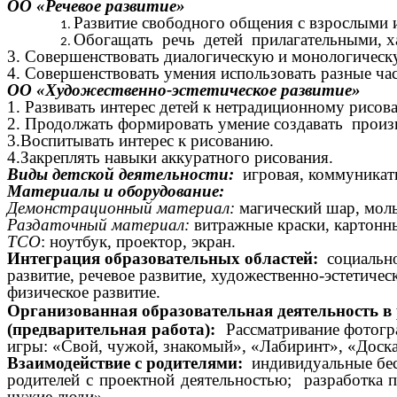
ОО «Речевое развитие»
Развитие свободного общения с взрослыми 
Обогащать речь детей прилагательными, ха
3.
Совершенствовать диалогическую и монологическ
4. Совершенствовать умения использовать разные час
ОО «Художественно-эстетическое развитие»
1.
Развивать интерес детей к нетрадиционному рисо
2. Продолжать формировать умение создавать произв
3.Воспитывать интерес к рисованию.
4.Закреплять навыки аккуратного рисования.
Виды детской деятельности:
игровая, коммуникати
Материалы и оборудование:
Демонстрационный материал:
магический шар, моль
Раздаточный материал:
витражные краски, картонны
ТСО
: ноутбук, проектор, экран.
Интеграция образовательных областей:
социально
развитие, речевое развитие, художественно-эстетическ
физическое развитие.
Организованная образовательная деятельность 
(предварительная работа):
Рассматривание фотогра
игры: «Свой, чужой, знакомый», «Лабиринт», «Доска
Взаимодействие с родителями:
индивидуальные бе
родителей с проектной деятельностью; разработка
чужие люди».