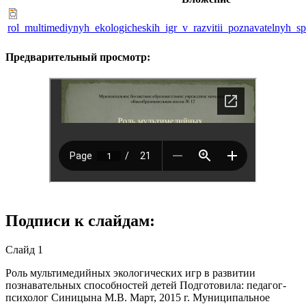
rol_multimediynyh_ekologicheskih_igr_v_razvitii_poznavatelnyh_s
Предварительный просмотр:
Подписи к слайдам:
Слайд 1
Роль мультимедийных экологических игр в развитии
познавательных способностей детей Подготовила: педагог-
психолог Синицына М.В. Март, 2015 г. Муниципальное