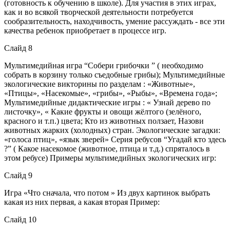
(готовность к обучению в школе). Для участия в этих играх,
как и во всякой творческой деятельности потребуется
сообразительность, находчивость, умение рассуждать - все эти
качества ребенок приобретает в процессе игр.
Слайд 8
Мультимедийная игра “Собери грибочки ” ( необходимо
собрать в корзину только съедобные грибы); Мультимедийные
экологические викторины по разделам : «Животные»,
«Птицы», «Насекомые», «грибы», «Рыбы», «Времена года»;
Мультимедийные дидактические игры : « Узнай дерево по
листочку», « Какие фрукты и овощи жёлтого (зелёного,
красного и т.п.) цвета; Кто из животных ползает, Назови
животных жарких (холодных) стран. Экологические загадки:
«голоса птиц», «язык зверей» Серия ребусов “Угадай кто здесь
?” ( Какое насекомое (животное, птица и т.д.) спряталось в
этом ребусе) Примеры мультимедийных экологических игр:
Слайд 9
Игра «Что сначала, что потом » Из двух картинок выбрать
какая из них первая, а какая вторая Пример:
Слайд 10