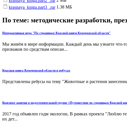
2 МБ
krasnaya_kniga.part2_.rar
1.38 МБ
krasnaya_kniga.part3_.rar
По теме: методические разработки, пр
Интерактивная игра "По страницам Красной книги Кемеровской области"
Мы живём в мире информации. Каждый день мы узнаете что-то
признаков по средствам описан...
Красная книга Кемеровской области в ребусах
Представлены ребусы на тему "Животные и растения занесенны
Конспект занятия в подготовительной группе «Путешествие по страницам Красной кн
2017 год объявлен годм экологии, В рамках проекта "Люблю те
их дет...