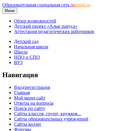
Образовательная социальная сеть
ns
portal.ru
Меню
Обзор возможностей
Детский проект «Алые паруса»
Аттестация педагогических работников
Детский сад
Начальная школа
Школа
НПО и СПО
ВУЗ
Навигация
Вход/регистрация
Главная
Мой мини-сайт
Ответы на вопросы
Поиск по сайту
Сайты классов, групп, кружков...
Сайты образовательных учреждений
Сайты коллег
Форумы