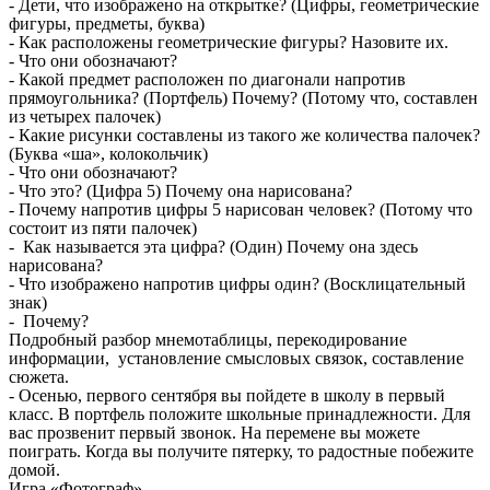
- Дети, что изображено на открытке? (Цифры, геометрические
фигуры, предметы, буква)
- Как расположены геометрические фигуры? Назовите их.
- Что они обозначают?
- Какой предмет расположен по диагонали напротив
прямоугольника? (Портфель) Почему? (Потому что, составлен
из четырех палочек)
- Какие рисунки составлены из такого же количества палочек?
(Буква «ша», колокольчик)
- Что они обозначают?
- Что это? (Цифра 5) Почему она нарисована?
- Почему напротив цифры 5 нарисован человек? (Потому что
состоит из пяти палочек)
- Как называется эта цифра? (Один) Почему она здесь
нарисована?
- Что изображено напротив цифры один? (Восклицательный
знак)
- Почему?
Подробный разбор мнемотаблицы, перекодирование
информации, установление смысловых связок, составление
сюжета.
- Осенью, первого сентября вы пойдете в школу в первый
класс. В портфель положите школьные принадлежности. Для
вас прозвенит первый звонок. На перемене вы можете
поиграть. Когда вы получите пятерку, то радостные побежите
домой.
Игра «Фотограф»