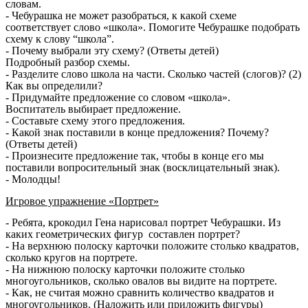
словам.
- Чебурашка не может разобраться, к какой схеме
соответствует слово «школа». Помогите Чебурашке подобрать
схему к слову “школа”.
- Почему выбрали эту схему? (Ответы детей)
Подробный разбор схемы.
- Разделите слово школа на части. Сколько частей (слогов)? (2)
Как вы определили?
- Придумайте предложение со словом «школа».
Воспитатель выбирает предложение.
- Составьте схему этого предложения.
- Какой знак поставили в конце предложения? Почему?
(Ответы детей)
- Произнесите предложение так, чтобы в конце его мы
поставили вопросительный знак (восклицательный знак).
- Молодцы!
Игровое упражнение «Портрет»
- Ребята, крокодил Гена нарисовал портрет Чебурашки. Из
каких геометрических фигур составлен портрет?
- На верхнюю полоску карточки положите столько квадратов,
сколько кругов на портрете.
- На нижнюю полоску карточки положите столько
многоугольников, сколько овалов вы видите на портрете.
- Как, не считая можно сравнить количество квадратов и
многоугольников. (Наложить или приложить фигуры)