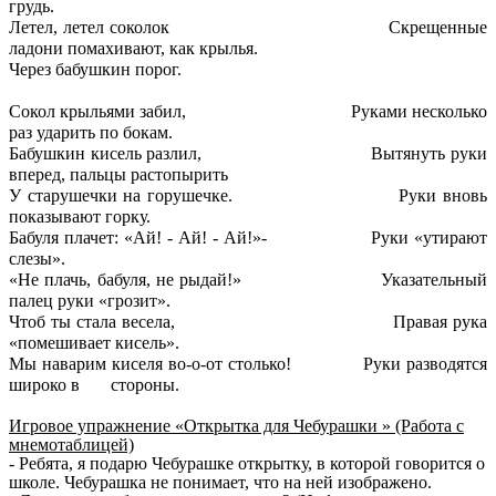
грудь.
Летел, летел соколок Скрещенные
ладони помахивают, как крылья.
Через бабушкин порог.
Сокол крыльями забил, Руками несколько
раз ударить по бокам.
Бабушкин кисель разлил, Вытянуть руки
вперед, пальцы растопырить
У старушечки на горушечке. Руки вновь
показывают горку.
Бабуля плачет: «Ай! - Ай! - Ай!»- Руки «утирают
слезы».
«Не плачь, бабуля, не рыдай!» Указательный
палец руки «грозит».
Чтоб ты стала весела, Правая рука
«помешивает кисель».
Мы наварим киселя во-о-от столько! Руки разводятся
широко в стороны.
Игровое упражнение «Открытка для Чебурашки » (Работа с
мнемотаблицей)
- Ребята, я подарю Чебурашке открытку, в которой говорится о
школе. Чебурашка не понимает, что на ней изображено.