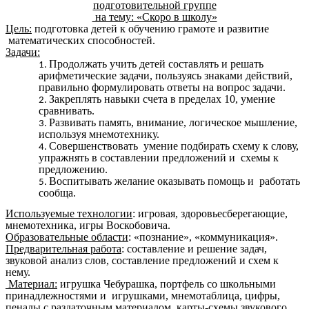
подготовительной группе
на тему: «Скоро в школу»
Цель:
подготовка детей к обучению грамоте и развитие
математических способностей.
Задачи:
Продолжать учить детей составлять и решать
арифметические задачи, пользуясь знаками действий,
правильно формулировать ответы на вопрос задачи.
Закреплять навыки счета в пределах 10, умение
сравнивать.
Развивать память, внимание, логическое мышление,
используя мнемотехнику.
Совершенствовать умение подбирать схему к слову,
упражнять в составлении предложений и схемы к
предложению.
Воспитывать желание оказывать помощь и работать
сообща.
Используемые технологии
: игровая, здоровьесберегающие,
мнемотехника, игры Воскобовича.
Образовательные области
: «познание», «коммуникация».
Предварительная работа
: составление и решение задач,
звуковой анализ слов, составление предложений и схем к
нему.
Материал:
игрушка Чебурашка, портфель со школьными
принадлежностями и игрушками, мнемотаблица, цифры,
пеналы с раздаточным материалом, карты-схемы звукового