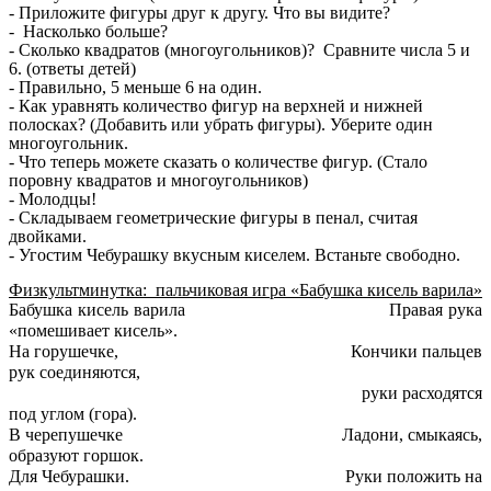
- Приложите фигуры друг к другу. Что вы видите?
- Насколько больше?
- Сколько квадратов (многоугольников)? Сравните числа 5 и
6. (ответы детей)
- Правильно, 5 меньше 6 на один.
- Как уравнять количество фигур на верхней и нижней
полосках? (Добавить или убрать фигуры). Уберите один
многоугольник.
- Что теперь можете сказать о количестве фигур. (Стало
поровну квадратов и многоугольников)
- Молодцы!
- Складываем геометрические фигуры в пенал, считая
двойками.
- Угостим Чебурашку вкусным киселем. Встаньте свободно.
Физкультминутка: пальчиковая игра «Бабушка кисель варила»
Бабушка кисель варила Правая рука
«помешивает кисель».
На горушечке, Кончики пальцев
рук соединяются,
руки расходятся
под углом (гора).
В черепушечке Ладони, смыкаясь,
образуют горшок.
Для Чебурашки. Руки положить на