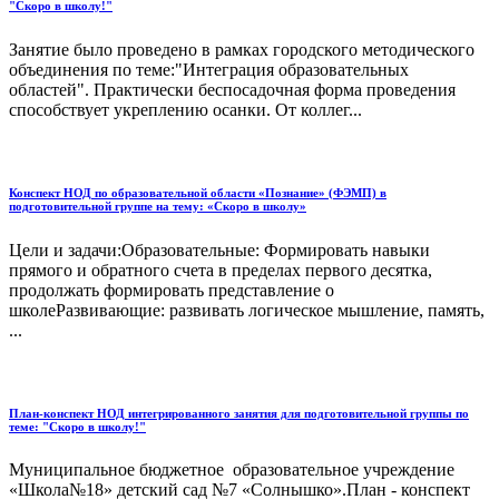
"Скоро в школу!"
Занятие было проведено в рамках городского методического
объединения по теме:"Интеграция образовательных
областей". Практически беспосадочная форма проведения
способствует укреплению осанки. От коллег...
Конспект НОД по образовательной области «Познание» (ФЭМП) в
подготовительной группе на тему: «Скоро в школу»
Цели и задачи:Образовательные: Формировать навыки
прямого и обратного счета в пределах первого десятка,
продолжать формировать представление о
школеРазвивающие: развивать логическое мышление, память,
...
План-конспект НОД интегрированного занятия для подготовительной группы по
теме: "Скоро в школу!"
Муниципальное бюджетное образовательное учреждение
«Школа№18» детский сад №7 «Солнышко».План - конспект