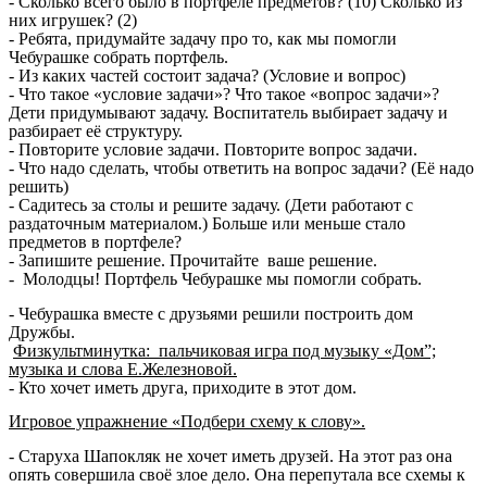
- Сколько всего было в портфеле предметов? (10) Сколько из
них игрушек? (2)
- Ребята, придумайте задачу про то, как мы помогли
Чебурашке собрать портфель.
- Из каких частей состоит задача? (Условие и вопрос)
- Что такое «условие задачи»? Что такое «вопрос задачи»?
Дети придумывают задачу. Воспитатель выбирает задачу и
разбирает её структуру.
- Повторите условие задачи. Повторите вопрос задачи.
- Что надо сделать, чтобы ответить на вопрос задачи? (Её надо
решить)
- Садитесь за столы и решите задачу. (Дети работают с
раздаточным материалом.) Больше или меньше стало
предметов в портфеле?
- Запишите решение. Прочитайте ваше решение.
- Молодцы! Портфель Чебурашке мы помогли собрать.
- Чебурашка вместе с друзьями решили построить дом
Дружбы.
Физкультминутка: пальчиковая игра под музыку «Дом”;
музыка и слова Е.Железновой.
- Кто хочет иметь друга, приходите в этот дом.
Игровое упражнение «Подбери схему к слову».
- Старуха Шапокляк не хочет иметь друзей. На этот раз она
опять совершила своё злое дело. Она перепутала все схемы к