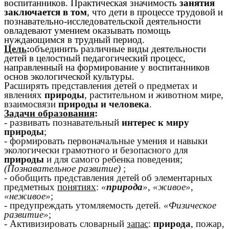
воспитанников. Практическая значимость
занятия
заключается в том
, что дети в процессе трудовой и
познавательно-исследовательской деятельности
овладевают умением оказывать помощь
нуждающимся в трудный период.
Цель
:
объединить различные виды деятельности
детей в целостный педагогический процесс,
направленный на формирование у воспитанников
основ экологической культуры.
Расширять представления детей о предметах и
явлениях
природы
, растительном и животном мире,
взаимосвязи
природы и человека
.
Задачи образования
:
- развивать познавательный
интерес к миру
природы
;
- формировать первоначальные умения и навыки
экологически грамотного и безопасного для
природы
и для самого ребенка поведения;
(Познавательное развитие)
;
- обобщить представления детей об элементарных
предметных
понятиях
:
«
природа
»
,
«живое»
,
«неживое»
;
- предупреждать утомляемость детей.
«Физическое
развитие»
;
- Активизировать словарный
запас
:
природа
, пожар,