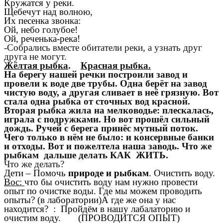
Кружатся у реки.
Щебечут над волною,
Их песенка звонка:
Ой, небо голубое!
Ой, реченька-река!
-Собрались вместе обитатели реки, а узнать друг
друга не могут.
Жёлтая рыбка
.
Красная рыбка.
На берегу нашей речки построили завод и
провели к воде две трубы. Одна берёт на завод
чистую воду, а другая сливает в неё грязную. Вот
стала одна рыбка от сточных вод красной.
Вторая рыбка жила на мелководье: плескалась,
играла с подружками. Но вот прошёл сильный
дождь. Ручей с берега принёс мутный поток.
Чего только в нём не было: и консервные банки
и отходы. Вот и пожелтела наша заводь. Что же
рыбкам дальше делать КАК ЖИТЬ.
Что же делать?
Дети – Помочь
природе и рыбкам
. Очистить воду.
Вос:
что бы очистить воду нам нужно провести
опыт по очистке воды. Где мы можем проводить
опыты? (в лаборатории)А где же она у нас
находится? : Пройдём в нашу лабалаторию и
очистим воду. (ПРОВОДИТСЯ ОПЫТ)