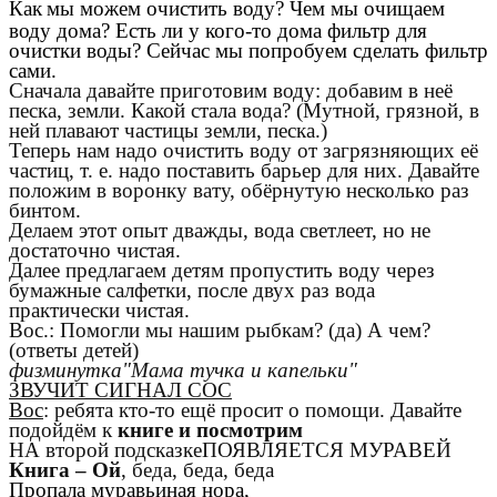
Как
мы можем очистить воду? Чем мы очищаем
воду дома? Есть ли у кого-то дома фильтр для
очистки воды? Сейчас мы попробуем сделать фильтр
сами.
Сначала давайте приготовим воду: добавим в неё
песка, земли. Какой стала вода? (Мутной, грязной, в
ней плавают частицы земли, песка.)
Теперь нам надо очистить воду от загрязняющих её
частиц, т. е. надо поставить барьер для них. Давайте
положим в воронку вату, обёрнутую несколько раз
бинтом.
Делаем этот опыт дважды, вода светлеет, но не
достаточно чистая.
Далее предлагаем детям пропустить воду через
бумажные салфетки, после двух раз вода
практически чистая.
Вос.: Помогли мы нашим рыбкам? (да) А чем?
(ответы детей)
физминутка"Мама тучка и капельки"
ЗВУЧИТ СИГНАЛ СОС
Вос
: ребята кто-то ещё просит о помощи. Давайте
подойдём к
книге и посмотрим
НА второй подсказкеПОЯВЛЯЕТСЯ МУРАВЕЙ
Книга – Ой
, беда, беда, беда
Пропала муравьиная нора,