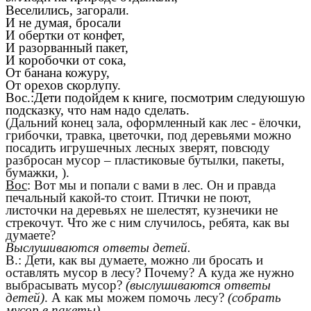
Веселились, загорали.
И не думая, бросали
И обертки от конфет,
И разорванный пакет,
И коробочки от сока,
От банана кожуру,
От орехов скорлупу.
Вос.:Дети подойдем к книге, посмотрим следуюшую
подсказку, что нам надо сделать.
(Дальний конец зала, оформленный как лес - ёлочки,
грибочки, травка, цветочки, под деревьями можно
посадить игрушечных лесных зверят, повсюду
разбросан мусор – пластиковые бутылки, пакеты,
бумажки, ).
Вос
: Вот мы и попали с вами в лес. Он и правда
печальный какой-то стоит. Птички не поют,
листочки на деревьях не шелестят, кузнечики не
стрекочут. Что же с ним случилось, ребята, как вы
думаете?
Выслушиваются ответы детей.
В.: Дети, как вы думаете, можно ли бросать и
оставлять мусор в лесу? Почему? А куда же нужно
выбрасывать мусор?
(выслушиваются ответы
детей)
. А как мы можем помочь лесу?
(собрать
мусор в пакеты)
.