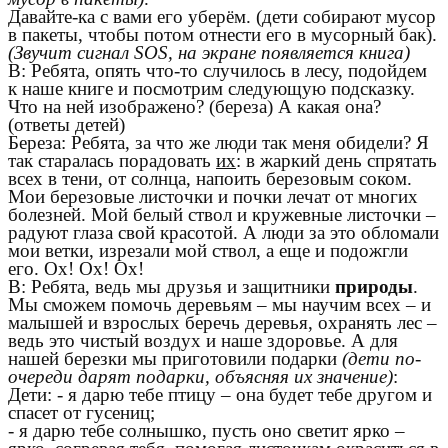
Давайте-ка с вами его уберём. (дети собирают мусор
в пакеты, чтобы потом отнести его в мусорный бак).
(Звучит сигнал SOS, на экране появляется книга)
В: Ребята, опять что-то случилось в лесу, подойдем
к наше книге и посмотрим следующую подсказку.
Что на ней изображено? (береза) А какая она?
(ответы детей)
Береза: Ребята, за что же люди так меня обидели? Я
так старалась порадовать
их
: в жаркий день спрятать
всех в тени, от солнца, напоить березовым соком.
Мои березовые листочки и почки лечат от многих
болезней. Мой белый ствол и кружевные листочки –
радуют глаза свой красотой. А люди за это обломали
мои ветки, изрезали мой ствол, а еще и подожгли
его. Ох! Ох! Ох!
В: Ребята, ведь мы друзья и защитники
природы
.
Мы сможем помочь деревьям – мы научим всех – и
малышей и взрослых беречь деревья, охранять лес –
ведь это чистый воздух и наше здоровье. А для
нашей березки мы приготовили подарки
(дети по-
очереди дарят подарки, объясняя их значение)
:
Дети: - я дарю тебе птицу – она будет тебе другом и
спасет от гусениц;
- я дарю тебе солнышко, пусть оно светит ярко –