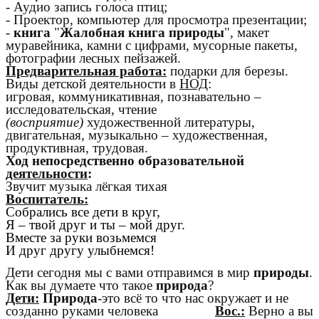
- Аудио запись голоса птиц;
- Проектор, компьютер для просмотра презентации;
-
книга
"
Жалобная книга природы
", макет
муравейника, камни с цифрами, мусорные пакеты,
фотографии лесных пейзажей.
Предварительная работа:
подарки для березы.
Виды детской деятельности в
НОД
:
игровая, коммуникативная, познавательно –
исследовательская, чтение
(восприятие)
художественной литературы,
двигательная, музыкально – художественная,
продуктивная, трудовая.
Ход непосредственно образовательной
деятельности
:
Звучит музыка лёгкая тихая
Воспитатель:
Собрались все дети в круг,
Я – твой друг и ты – мой друг.
Вместе за руки возьмемся
И друг другу улыбнемся!
Дети сегодня мы с вами отправимся в мир
природы
.
Как вы думаете что такое
природа
?
Дети:
Природа
-это всё то что нас окружает и не
созданно руками человека
Вос.:
Верно а вы