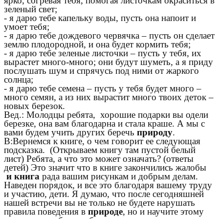
ярко, согревая тебя, помогая листочкам окраситься в
зеленый свет;
- я дарю тебе капельку воды, пусть она напоит и
умоет тебя;
- я дарю тебе дождевого червячка – пусть он сделает
землю плодородной, и она будет кормить тебя;
- я дарю тебе зеленые листочки – пусть у тебя, их
вырастет много-много; они будут шуметь, а я приду
послушать шум и спрячусь под ними от жаркого
солнца;
- я дарю тебе семена – пусть у тебя будет много –
много семян, а из них вырастит много твоих деток –
новых березок.
Вед.: Молодцы ребята, хорошие подарки вы одели
березке, она вам благодарна и стала краше. А мы с
вами будем учить других беречь
природу
.
В:Вернемся к книге, о чем говорит ее следующая
подсказка. (Открываем книгу там пустой белый
лист) Ребята, а что это может означать? (ответы
детей) Это значит что в книге закончились жалобы
и книга
рада вашим рисункам и добрым делам.
Наведен порядок, и все это благодаря вашему труду
и участию, дети. Я думаю, что после сегодняшней
нашей встречи вы не только не будете нарушать
правила поведения в
природе
, но и научите этому