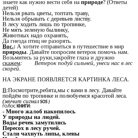
знаете как нужно вести себя на
природе
? (Ответы
детей)
Нельзя рвать цветы, топтать траву,
Нельзя обрывать с деревьев листву.
В лесу ходить лишь по тропинке,
Не мять зеленую былинку,
Животных надо охранять,
Да гнезда птиц не разорять.
Вос.
:
А хотите отправиться в путешествие в мир
природы
. Давайте попросим ветерок помочь нам.
Возьмитесь за руки,закройте глаза и дружно
скажем
: Ветерок подуй сильней, унеси нас в лес
скорей.
НА ЭКРАНЕ ПОЯВЛЯЕТСЯ КАРТИНКА ЛЕСА.
В
:Посмотрите,ребята,мы с вами в лесу. Давайте
пойдём по тропинке и полюбуемся красотой леса.
(звучит сигнал
SOS )
ГОЛОС
КНИГИ
:
- Много жалоб накопилось
У природы на людей.
Воды речек замутились
Пересох в лесу ручей.
Стали чахнуть липы, клены