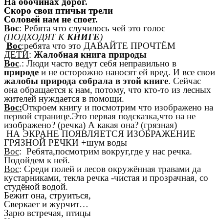
На обочинах дорог.
Скоро свои птичьи трели
Соловей нам не споет.
Вос
: Ребята что случилось чей это голос
(ПОДХОДЯТ К
КНИГЕ
)
Вос
:ребята что это ДАВАЙТЕ ПРОЧТЁМ
ДЕТИ
:
Жалобная книга природы
Вос
.: Люди часто ведут себя неправильно в
природе
и не осторожно наносят ей вред. И все свои
жалобы природа собрала в этой книге
. Сейчас
она обращается к нам, потому, что кто-то из лесных
жителей нуждается в помощи.
Вос:
Откроем книгу и посмотрим что изображено на
первой странице.Это первая подсказка,что на не
изображено? (речка) А какая она? (грязная)
НА ЭКРАНЕ ПОЯВЛЯЕТСЯ ИЗОБРАЖЕНИЕ
ГРЯЗНОЙ РЕЧКИ +шум воды
Вос
: Ребята,посмотрим вокруг,где у нас речка.
Подойдем к ней.
Вос
: Среди полей и лесов окружённая травами да
кустарниками, текла речка -чистая и прозрачная, со
студёной водой.
Бежит она, струиться,
Сверкает и журчит…
Зарю встречая, птицы