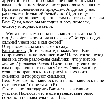
других и что бы они больше не появлялись мы с
вами на большом белом листе расположим знаки «
Правила поведения на природе». А где же у нас
расположен Большой белый лист? (дети ищут в
группе пустой ватман) Приклеим на него наши знаки
Вос: Дети, какие вы молодцы и лесу помогли,
чистоту и порядок навели.
. Ребята нам с вами пора возвращаться в детский
сад. Давайте закроем глаза и скажем"Ветерок подуй
сильней унеси нас в сад скорей"
Открываем глаза мы с вами в саду.
Воспитатель
: Дети, скажите, пожалуйста, Вам
понравилось наше
путешествие
? Посмотрите, перед
вами на столе разложены смайлики, что у них не
хватает?
(ответы детей
) Если наше путешествие
вам понравилось, то нарисуйте смайлику улыбку,
если не понравилось, то нарисуйте грусного
смайлика.(дети рисуют смайлики)
Вед.: Чем вам понравилось или не понравилось наше
путешествие? (ответы детей)
Я хотела поблагодарить Вас дети за активное
участие. Надеюсь, что наше
путешествие
было
полезно и познавательно для Вас.