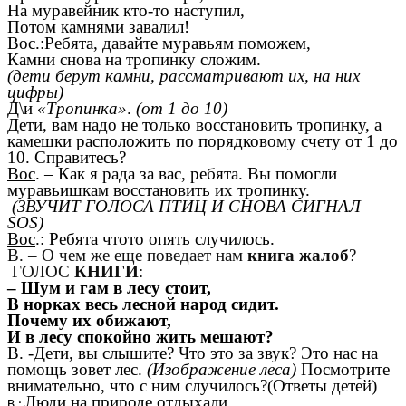
На муравейник кто-то наступил,
Потом камнями завалил!
Вос.:Ребята, давайте муравьям поможем,
Камни снова на тропинку сложим.
(дети берут камни, рассматривают их, на них
цифры)
Д\и
«Тропинка»
.
(от 1 до 10)
Дети, вам надо не только восстановить тропинку, а
камешки расположить по порядковому счету от 1 до
10. Справитесь?
Вос
. – Как я рада за вас, ребята. Вы помогли
муравьишкам восстановить их тропинку.
(ЗВУЧИТ ГОЛОСА ПТИЦ И СНОВА СИГНАЛ
SOS)
Вос
.: Ребята чтото опять случилось.
В. – О чем же еще поведает нам
книга жалоб
?
ГОЛОС
КНИГИ
:
– Шум и гам в лесу стоит,
В норках весь лесной народ сидит.
Почему их обижают,
И в лесу спокойно жить мешают?
В. -Дети, вы слышите? Что это за звук? Это нас на
помощь зовет лес.
(Изображение леса)
Посмотрите
внимательно, что с ним случилось?(Ответы детей)
Люди на природе отдыхали,
В.: