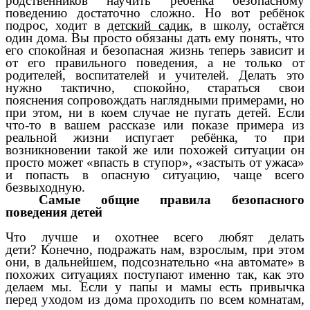
родственников научить ребёнка безопасному
поведению достаточно сложно. Но вот ребёнок
подрос, ходит в
детский садик
, в школу, остаётся
один дома. Вы просто обязаны дать ему понять, что
его спокойная и безопасная жизнь теперь зависит и
от его правильного поведения, а не только от
родителей, воспитателей и учителей. Делать это
нужно тактично, спокойно, стараться свои
пояснения сопровождать наглядными примерами, но
при этом, ни в коем случае не пугать детей. Если
что-то в вашем рассказе или показе примера из
реальной жизни испугает ребёнка, то при
возникновении такой же или похожей ситуации он
просто может «впасть в ступор», «застыть от ужаса»
и попасть в опасную ситуацию, чаще всего
безвыходную.
Самые общие правила безопасного
поведения детей
Что лучше и охотнее всего любят делать
дети? Конечно, подражать нам, взрослым, при этом
они, в дальнейшем, подсознательно «на автомате» в
похожих ситуациях поступают именно так, как это
делаем мы. Если у папы и мамы есть привычка
перед уходом из дома проходить по всем комнатам,