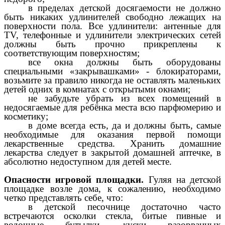
в пределах детской досягаемости не должно
быть никаких удлинителей свободно лежащих на
поверхности пола. Все удлинители: антенные для
TV, телефонные и удлинители электрических сетей
должны быть прочно прикреплены к
соответствующим поверхностям;
все окна должны быть оборудованы
специальными «закрывашками» - блокираторами,
возьмите за правило никогда не оставлять маленьких
детей одних в комнатах с открытыми окнами;
не забудьте убрать из всех помещений в
недосягаемые для ребёнка места всю парфюмерию и
косметику;
в доме всегда есть, да и должны быть, самые
необходимые для оказания первой помощи
лекарственные средства. Хранить домашние
лекарства следует в закрытой домашней аптечке, в
абсолютно недоступном для детей месте.
Опасности игровой площадки.
Гуляя на детской
площадке возле дома, к сожалению, необходимо
четко представлять себе, что:
в детской песочнице достаточно часто
встречаются осколки стекла, битые пивные и
водочные бутылки, куски разорванных