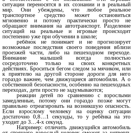
ситуации переносятся в их сознании и в реальный
мир. Они убеждены, что любое реальное
транспортное средство может остановиться
мгновенно и потому практически просто не
обращают внимания на автотранспорт. Разделение
ситуаций на реальные и игровые происходит
постепенно уже при обучении в школе;
ребёнок не понимает и не прогнозирует
возможные последствия своего поведения вблизи
проезжей части, либо на пешеходном переходе.
Внимание малышей всегда полностью
сосредоточено только на своих конкретных
действиях. Броситься бегом следом за мячиком, или
к приятелю на другой стороне дороги для него
гораздо важнее, чем движущиеся автомобили. А о
собственной безопасности, особенно на пешеходных
переходах, дети просто не задумываются;
реакции детей по сравнению с взрослыми
замедленные, потому они гораздо позже могут
правильно отреагировать на возникшую опасность.
Если взрослому человеку на оценку ситуации
достаточно 0,8…1 секунды, то у ребёнка на это
уходит до 3…4-х секунд.
Например: отличить движущийся автомобиль
от стоящего взрослый человек сможет за четверть