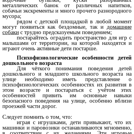
металлических банок от различных напитков,
собачьи экскременты и много прочего разнородного
мусора;
рядом с детской площадкой в любой момент
могут появиться как бездомные, так и
домашние
собаки
с трудно предсказуемым поведением;
постарайтесь оградить пространство для игр с
малышами от территории, на которой находятся и
играют очень активные дети постарше.
Психофизиологические особенности детей
дошкольного возраста
Для чёткого понимания поведения детей
дошкольного и младшего школьного возраста на
улице необходимо иметь представление о
психофизиологических особенностях их развития в
этом возрасте и постараться с учётом этих
особенностей привить им основные навыки
безопасного поведения на улице, особенно вблизи
проезжей части дорог.
Следует помнить о том, что:
играя с игрушками, дети привыкают, что их
машинки и паровозики останавливаются мгновенно,
в соответствии с их желаниями. Эти игровые