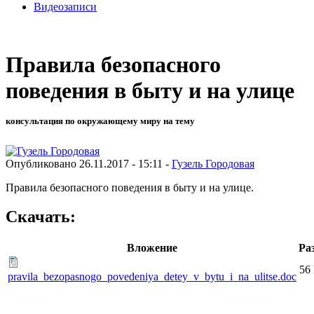
Видеозаписи
Правила безопасного
поведения в быту и на улице
консультация по окружающему миру на тему
Опубликовано 26.11.2017 - 15:11 -
Гузель Городовая
Правила безопасного поведения в быту и на улице.
Скачать:
Вложение
Ра
56
pravila_bezopasnogo_povedeniya_detey_v_bytu_i_na_ulitse.doc