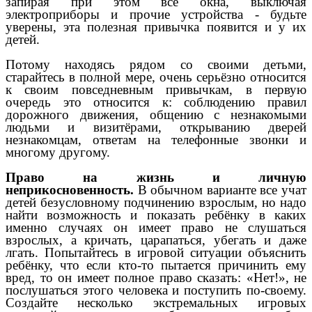
запирая при этом все окна, выключая
электроприборы и прочие устройства - будьте
уверены, эта полезная привычка появится и у их
детей.
Потому находясь рядом со своими детьми,
старайтесь в полной мере, очень серьёзно относится
к своим повседневным привычкам, в первую
очередь это относится к: соблюдению правил
дорожного движения, общению с незнакомыми
людьми и визитёрами, открыванию дверей
незнакомцам, ответам на телефонные звонки и
многому другому.
Право на жизнь и личную
неприкосновенность.
В обычном варианте все учат
детей безусловному подчинению взрослым, но надо
найти возможность и показать ребёнку в каких
именно случаях он имеет право не слушаться
взрослых, а кричать, царапаться, убегать и даже
лгать. Попытайтесь в игровой ситуации объяснить
ребёнку, что если кто-то пытается причинить ему
вред, то он имеет полное право сказать: «Нет!», не
послушаться этого человека и поступить по-своему.
Создайте несколько экстремальных игровых