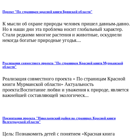
Проект "По страницам красной книги Брянской области"
К мысли об охране природы человек пришел давным-давно.
Но в наши дни эта проблема носит глобальный характер.
Стали редкими многие растения и животные, оскуднели
некогда богатые природные угодья....
Реализация совместного проекта "По страницам Красной книги Мурманской
области"
Реализация совместного проекта « По страницам Красной
книги Мурманской области» Актуальность
проекта:Воспитание любви и уважения к природе, является
важнейшей составляющей экологическ...
Презентация проекта "Николаевский район на страницах Красной книги
Волгоградской области"
Цель: Познакомить детей с понятием «Красная книга