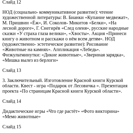
Слайд 12
НОД (социально- коммуникативное развитие): чтение
художественной литературы: В. Бианки «Купание медвежат»,
М. Пришвин «Ёж», И. Соколов- Микитов «Белки», «На
лесной дороге», Г. Снегирёв «След оленя», русские народные
сказки «У страха глаза велики», «Хвосты». Акция «Принеси
книгу о животном и расскажи о нём всем детям». НОД
(художественно- эстетическое развитие): Рисование
«Животные на камнях». Аппликация «Лебедь».
Физкультминутки: «Дикие животные», «Звериная зарядка»,
«Мишка вылез из берлоги»
Слайд 13
3. Заключительный. Изготовление Красной книги Курской
области. Квест - игра «Подарок от Лесовичка ». Презентация
проекта «По страницам Красной книги Курской области».
Слайд 14
Дидактические игры «Что где растёт» «Фото викторина»
«Мемо животные»
Слайд 15