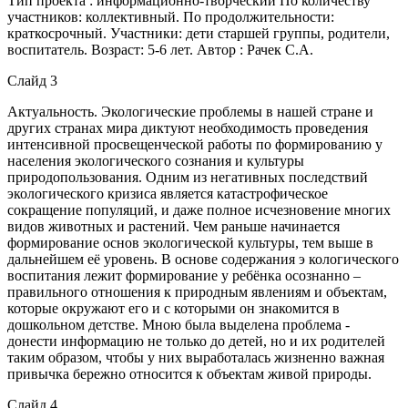
Тип проекта : информационно-творческий По количеству
участников: коллективный. По продолжительности:
краткосрочный. Участники: дети старшей группы, родители,
воспитатель. Возраст: 5-6 лет. Автор : Рачек С.А.
Слайд 3
Актуальность. Экологические проблемы в нашей стране и
других странах мира диктуют необходимость проведения
интенсивной просвещенческой работы по формированию у
населения экологического сознания и культуры
природопользования. Одним из негативных последствий
экологического кризиса является катастрофическое
сокращение популяций, и даже полное исчезновение многих
видов животных и растений. Чем раньше начинается
формирование основ экологической культуры, тем выше в
дальнейшем её уровень. В основе содержания э кологического
воспитания лежит формирование у ребёнка осознанно –
правильного отношения к природным явлениям и объектам,
которые окружают его и с которыми он знакомится в
дошкольном детстве. Мною была выделена проблема -
донести информацию не только до детей, но и их родителей
таким образом, чтобы у них выработалась жизненно важная
привычка бережно относится к объектам живой природы.
Слайд 4