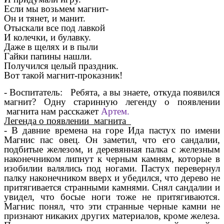
Если мы возьмем магнит-
Он и тянет, и манит.
Отыскали все под лавкой
И колечки, и булавку.
Даже в щелях и в пыли
Гайки папины нашли.
Получился целый праздник.
Вот такой магнит-проказник!
- Воспитатель: Ребята, а вы знаете, откуда появился
магнит? Одну старинную легенду о появлении
магнита нам расскажет
Артем.
Легенда о появлении магнита
- В давние времена на горе Ида пастух по имени
Магнис пас овец. Он заметил, что его сандалии,
подбитые железом, и деревянная палка с железным
наконечником липнут к черным камням, которые в
изобилии валялись под ногами. Пастух перевернул
палку наконечником вверх и убедился, что дерево не
притягивается странными камнями. Снял сандалии и
увидел, что босые ноги тоже не притягиваются.
Магнис понял, что эти странные черные камни не
признают никаких других материалов, кроме железа.