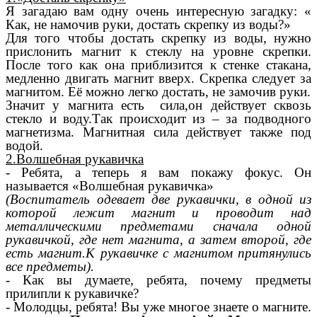
Я загадаю вам одну очень интересную загадку: «
Как, не намочив руки, достать скрепку из воды?»
Для того чтобы достать скрепку из воды, нужно
прислонить магнит к стеклу на уровне скрепки.
После того как она приблизится к стенке стакана,
медленно двигать магнит вверх. Скрепка следует за
магнитом. Её можно легко достать, не замочив руки.
Значит у магнита есть сила,он действует сквозь
стекло и воду.Так происходит из – за подводного
магнетизма. Магнитная сила действует также под
водой.
2.Волшебная рукавичка
- Ребята, а теперь я вам покажу фокус. Он
называется «Волшебная рукавичка»
(Воспитатель одевает две рукавички, в одной из
которой лежит магнит и проводит над
металлическими предметами сначала одной
рукавичкой, где нет магнита, а затем второй, где
есть магнит.К рукавичке с магнитом притянулись
все предметы).
- Как вы думаете, ребята, почему предметы
прилипли к рукавичке?
- Молодцы, ребята! Вы уже многое знаете о магните.