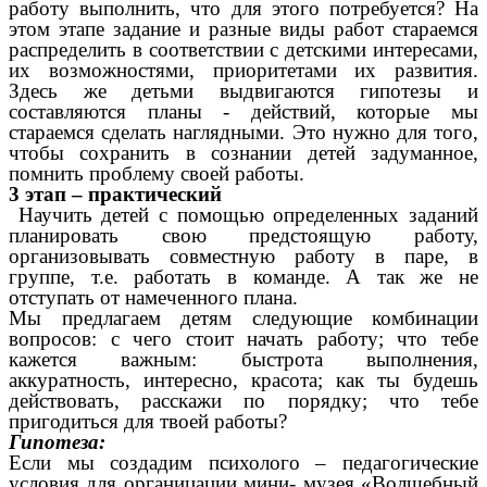
работу выполнить, что для этого потребуется? На
этом этапе задание и разные виды работ стараемся
распределить в соответствии с детскими интересами,
их возможностями, приоритетами их развития.
Здесь же детьми выдвигаются гипотезы и
составляются планы - действий, которые мы
стараемся сделать наглядными. Это нужно для того,
чтобы сохранить в сознании детей задуманное,
помнить проблему своей работы.
3 этап – практический
Научить детей с помощью определенных заданий
планировать свою предстоящую работу,
организовывать совместную работу в паре, в
группе, т.е. работать в команде. А так же не
отступать от намеченного плана.
Мы предлагаем детям следующие комбинации
вопросов: с чего стоит начать работу; что тебе
кажется важным: быстрота выполнения,
аккуратность, интересно, красота; как ты будешь
действовать, расскажи по порядку; что тебе
пригодиться для твоей работы?
Гипотеза:
Если мы создадим психолого – педагогические
условия для органицации мини- музея «Волшебный