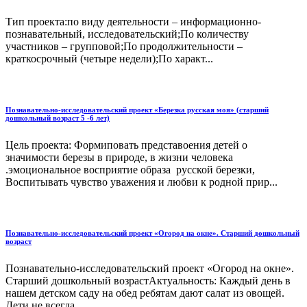
Тип проекта:по виду деятельности – информационно-
познавательный, исследовательский;По количеству
участников – групповой;По продолжительности –
краткосрочный (четыре недели);По характ...
Познавательно-исследовательский проект «Березка русская моя» (старший
дошкольный возраст 5 -6 лет)
Цель проекта: Формиповать представоения детей о
значимости березы в природе, в жизни человека
.эмоциональное восприятие образа русской березки,
Воспитывать чувство уважения и любви к родной прир...
Познавательно-исследовательский проект «Огород на окне». Старший дошкольный
возраст
Познавательно-исследовательский проект «Огород на окне».
Старший дошкольный возрастАктуальность: Каждый день в
нашем детском саду на обед ребятам дают салат из овощей.
Дети не всегда ...