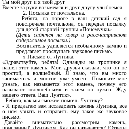
Ты мой друг и я твой друг
Вместе за руки возьмёмся и друг другу улыбнемся.
2. Посылка от почтальона.
- Ребята, на пороге в ваш детский сад я
повстречала почтальона, он передал посылку
для детей старшей группы «Почемучки»
(Дети садятся на ковер и рассматривают
содержимое посылки.)
Воспитатель удивляется необычному камню и
предлагает прослушать звуковое письмо.
Письмо от Лунтика.
«Здравствуйте, ребята! Однажды на тропинке я
нашел этот камень. Мои друзья сказали, что он не
простой, а волшебный. Я знаю, что вы много
занимаетесь и многое уже умеете. Помогите мне
узнать, как называется этот камень, почему его
называют «волшебным» и зачем он нужен. Жду
вашего ответа. Ваш Лунтик».
- Ребята, как мы сможем помочь Лунтику?
- Я предлагаю вам исследовать камень Лунтика, все
о нем узнать и отправить ему такое же звуковое
письмо.
-Давайте внимательно рассмотрим камень,
присланный Лунтиком. Как он называется? (Ответы