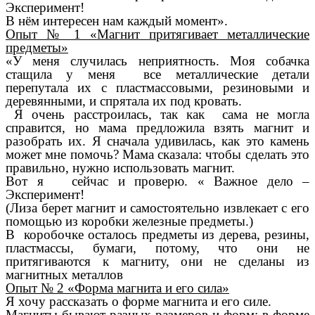
Эксперимент!
В нём интересен нам каждый момент».
Опыт № 1 «Магнит притягивает металлические
предметы»
«У меня случилась неприятность. Моя собачка
стащила у меня все металлические детали
перепутала их с пластмассовыми, резиновыми и
деревянными, и спрятала их под кровать.
Я очень расстроилась, так как сама не могла
справится, но мама предложила взять магнит и
разобрать их. Я сначала удивилась, как это камень
может мне помочь? Мама сказала: чтобы сделать это
правильно, нужно использовать магнит.
Вот я сейчас и проверю. « Важное дело –
Эксперимент!
(Лиза берет магнит и самостоятельно извлекает с его
помощью из коробки железные предметы.)
В коробочке осталось предметы из дерева, резины,
пластмассы, бумаги, потому, что они не
притягиваются к магниту, они не сделаны из
магнитных металлов
Опыт № 2 «Форма магнита и его сила»
Я хочу рассказать о форме магнита и его силе.
Магниты бывают разных размеров и форм: в форме