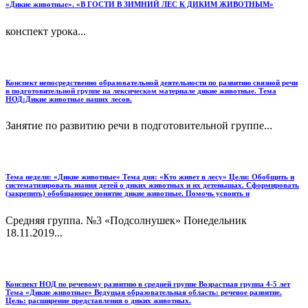
«Дикие животные». «В ГОСТИ В ЗИМНИЙ ЛЕС К ДИКИМ ЖИВОТНЫМ»
конспект урока...
Конспект непосредственно образовательной деятельности по развитию связной речи
в подготовительной группе на лексическом материале дикие животные. Тема
НОД:Дикие животные наших лесов.
Занятие по развитию речи в подготовительной группе...
Тема недели: «Дикие животные» Тема дня: «Кто живет в лесу» Цели: Обобщить и
систематизировать знания детей о диких животных и их детенышах. Сформировать
(закрепить) обобщающее понятие дикие животные. Помочь усвоить н
Средняя группа. №3 «Подсолнушек» Понедельник
18.11.2019...
Конспект НОД по речевому развитию в средней группе Возрастная группа 4-5 лет
Тема «Дикие животные» Ведущая образовательная область: речевое развитие.
Цель: расширение представления о диких животных.