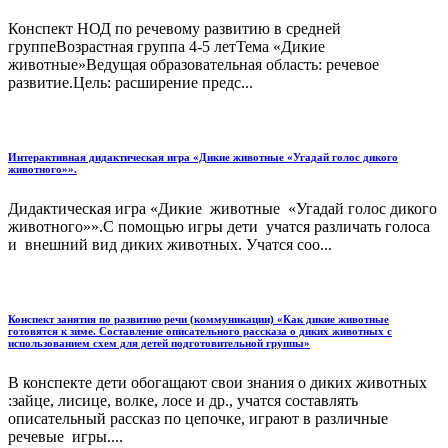
Конспект НОД по речевому развитию в средней
группеВозрастная группа 4-5 летТема «Дикие
животные»Ведущая образовательная область: речевое
развитие.Цель: расширение предс...
Интерактивная дидактическая игра «Дикие животные «Угадай голос дикого
животного»».
Дидактическая игра «Дикие животные «Угадай голос дикого
животного»».С помощью игры дети учатся различать голоса
и внешний вид диких животных. Учатся соо...
Конспект занятия по развитию речи (коммуникации) «Как дикие животные
готовятся к зиме. Составление описательного рассказа о диких животных с
использованием схем для детей подготовительной группы»
В конспекте дети обогащают свои знания о диких животных
:зайце, лисице, волке, лосе и др., учатся составлять
описательный рассказ по цепочке, играют в различные
речевые игры....