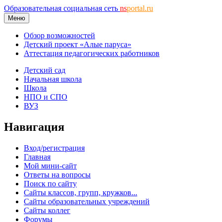
Образовательная социальная сеть
ns
portal.ru
Меню
Обзор возможностей
Детский проект «Алые паруса»
Аттестация педагогических работников
Детский сад
Начальная школа
Школа
НПО и СПО
ВУЗ
Навигация
Вход/регистрация
Главная
Мой мини-сайт
Ответы на вопросы
Поиск по сайту
Сайты классов, групп, кружков...
Сайты образовательных учреждений
Сайты коллег
Форумы