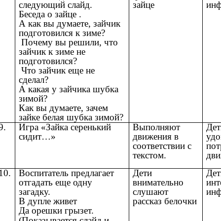
следующий слайд.
зайце
инф
Беседа о зайце .
А как вы думаете, зайчик
подготовился к зиме?
Почему вы решили, что
зайчик к зиме не
подготовился?
Что зайчик еще не
сделал?
А какая у зайчика шубка
зимой?
Как вы думаете, зачем
зайке белая шубка зимой?
9.
Игра «Зайка серенький
Выполняют
Дет
сидит…»
движения в
удо
соответствии с
пот
текстом.
дви
10.
Воспитатель предлагает
Дети
Дет
отгадать еще одну
внимательно
инт
загадку.
слушают
инф
В дупле живет
рассказ белочки
Да орешки грызет.
(Показывается слайд и