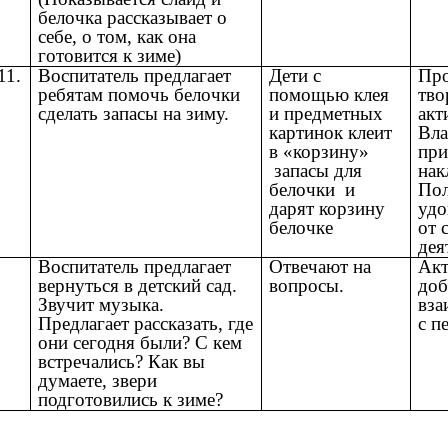
белочка рассказывает о
себе, о том, как она
готовится к зиме)
11.
Воспитатель предлагает
Дети с
Пр
ребятам помочь белочки
помощью клея
тво
сделать запасы на зиму.
и предметных
акт
картинок клеит
Вл
в «корзину»
пр
запасы для
нак
белочки и
По
дарят корзину
удо
белочке
от 
дея
Воспитатель предлагает
Отвечают на
Акт
вернуться в детский сад.
вопросы.
доб
Звучит музыка.
вза
Предлагает рассказать, где
с п
они сегодня были? С кем
встречались? Как вы
думаете, звери
подготовились к зиме?