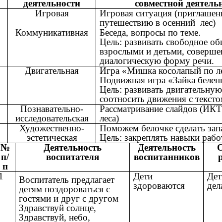
деятельности
совместной деятель
Игровая
Игровая ситуация (приглашен
путешествию в осенний лес)
Коммуникативная
Беседа, вопросы по теме.
Цель: развивать свободное об
взрослыми и детьми, соверше
диалогическую форму речи.
Двигательная
Игра «Мишка косолапый по л
Подвижная игра «Зайка белен
Цель: развивать двигательную
соотносить движения с тексто
Познавательно-
Рассматривание слайдов (ИКТ
исследовательская
леса)
Художественно-
Поможем белочке сделать зап
эстетическая
Цель: закреплять навыки рабо
№
Деятельность
Деятельность
п/
воспитателя
воспитанников
п
1
Дети
Дет
Воспитатель предлагает
здороваются
дел
детям поздороваться с
гостями и друг с другом
Здравствуй солнце,
Здравствуй, небо,