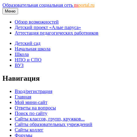
Образовательная социальная сеть
ns
portal.ru
Меню
Обзор возможностей
Детский проект «Алые паруса»
Аттестация педагогических работников
Детский сад
Начальная школа
Школа
НПО и СПО
ВУЗ
Навигация
Вход/регистрация
Главная
Мой мини-сайт
Ответы на вопросы
Поиск по сайту
Сайты классов, групп, кружков...
Сайты образовательных учреждений
Сайты коллег
Форумы