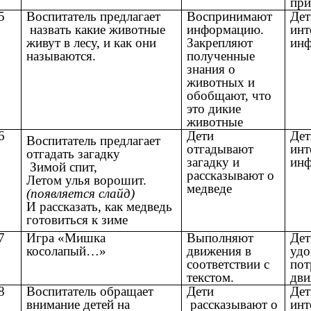
при
5
Воспитатель предлагает
Воспринимают
Дет
назвать какие животные
информацию.
инт
живут в лесу, и как они
Закрепляют
инф
называются.
полученные
знания о
животных и
обобщают, что
это дикие
животные
6
Дети
Дет
Воспитатель предлагает
отгадывают
инт
отгадать загадку
загадку и
инф
Зимой спит,
рассказывают о
Летом улья ворошит.
медведе
(появляется слайд)
И рассказать, как медведь
готовиться к зиме
7
Игра «Мишка
Выполняют
Дет
косолапый…»
движения в
удо
соответствии с
пот
текстом.
дви
8
Воспитатель обращает
Дети
Дет
внимание детей на
рассказывают о
инт