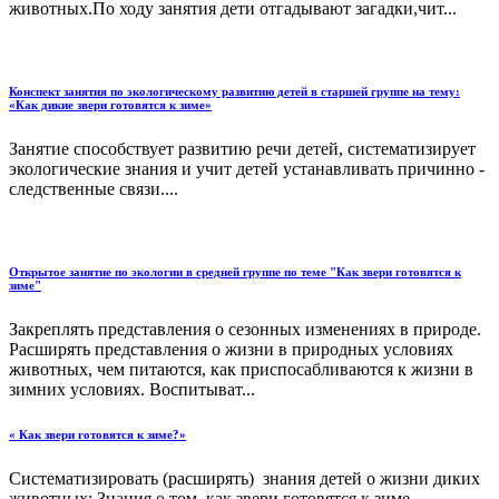
животных.По ходу занятия дети отгадывают загадки,чит...
Конспект занятия по экологическому развитию детей в старшей группе на тему:
«Как дикие звери готовятся к зиме»
Занятие способствует развитию речи детей, систематизирует
экологические знания и учит детей устанавливать причинно -
следственные связи....
Открытое занятие по экологии в средней группе по теме "Как звери готовятся к
зиме"
Закреплять представления о сезонных изменениях в природе.
Расширять представления о жизни в природных условиях
животных, чем питаются, как приспосабливаются к жизни в
зимних условиях. Воспитыват...
« Как звери готовятся к зиме?»
Систематизировать (расширять) знания детей о жизни диких
животных; Знания о том, как звери готовятся к зиме....