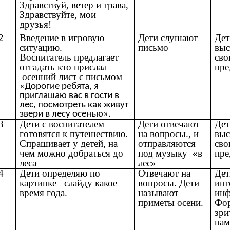
Здравствуй, ветер и трава,
Здравствуйте, мои
друзья!
2
Введение в игровую
Дети слушают
Дет
ситуацию.
письмо
выс
Воспитатель предлагает
сво
отгадать кто прислал
пре
осенний лист с письмом
«Дорогие ребята, я
приглашаю вас в гости в
лес, посмотреть как живут
звери в лесу осенью».
3
Дети с воспитателем
Дети отвечают
Дет
готовятся к путешествию.
на вопросы., и
выс
Спрашивает у детей, на
отправляются
сво
чем можно добраться до
под музыку «в
пре
леса
лес»
4
Дети определяю по
Отвечают на
Дет
картинке –слайду какое
вопросы. Дети
инт
время года.
называют
инф
приметы осени.
Фо
зри
пам