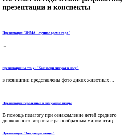
презентации и конспекты
Презинтация "ЗИМА - лучшее время года"
...
презинтация на тему: "Как звери зимуют в лесу"
в пезинцпии представлены фото диких животных ...
Презинтация перелётные и зимующие птицы
В помощь педагогу при ознакомление детей среднего
дошкольного возраста с разнообразным миром птиц....
Презинтация "Зимующие птицы"