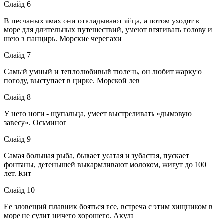
Слайд 6
В песчаных ямах они откладывают яйца, а потом уходят в
море для длительных путешествий, умеют втягивать голову и
шею в панцирь. Морские черепахи
Слайд 7
Самый умный и теплолюбивый тюлень, он любит жаркую
погоду, выступает в цирке. Морской лев
Слайд 8
У него ноги - щупальца, умеет выстреливать «дымовую
завесу». Осьминог
Слайд 9
Самая большая рыба, бывает усатая и зубастая, пускает
фонтаны, детенышей выкармливают молоком, живут до 100
лет. Кит
Слайд 10
Ее зловещий плавник бояться все, встреча с этим хищником в
море не сулит ничего хорошего. Акула