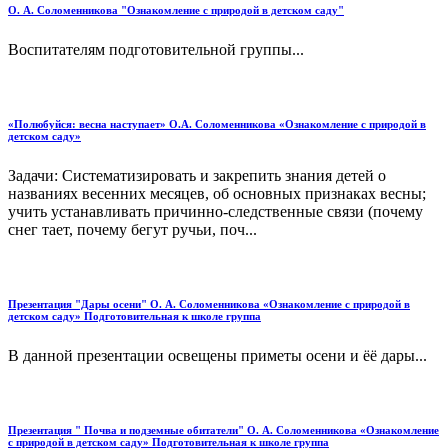
О. А. Соломенникова "Ознакомление с природой в детском саду"
Воспитателям подготовительной группы...
«Полюбуйся: весна наступает» О.А. Соломенникова «Ознакомление с природой в
детском саду»
Задачи: Систематизировать и закрепить знания детей о
названиях весенних месяцев, об основных признаках весны;
учить устанавливать причинно-следственные связи (почему
снег тает, почему бегут ручьи, поч...
Презентация "Дары осени" О. А. Соломенникова «Ознакомление с природой в
детском саду» Подготовительная к школе группа
В данной презентации освещены приметы осени и ёё дары...
Презентация " Почва и подземные обитатели" О. А. Соломенникова «Ознакомление
с природой в детском саду» Подготовительная к школе группа