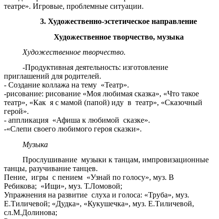
театре». Игровые, проблемные ситуации.
3. Художественно-эстетическое направление
Художественное творчество, музыка
Художественное творчество.
-Продуктивная деятельность: изготовление
приглашений для родителей.
- Создание коллажа на тему «Театр».
-рисование: рисование «Моя любимая сказка», «Что такое
театр», «Как я с мамой (папой) иду в театр», «Сказочный
герой».
- аппликация «Афиша к любимой сказке».
-«Слепи своего любимого героя сказки».
Музыка
Прослушивание музыки к танцам, импровизационные
танцы, разучивание танцев.
Пение, игры с пением «Узнай по голосу», муз. В
Ребикова; «Ищи», муз. Т.Ломовой;
Упражнения на развитие слуха и голоса: «Труба», муз.
Е.Тиличевой; «Дудка», «Кукушечка», муз. Е.Тиличевой,
сл.М.Долинова;