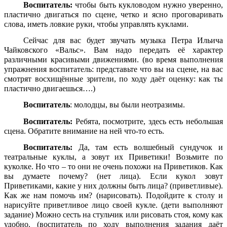
Воспитатель:
чтобы быть кукловодом нужно уверенно,
пластично двигаться по сцене, четко и ясно проговаривать
слова, иметь ловкие руки, чтобы управлять куклами.
Сейчас для вас будет звучать музыка Петра Ильича
Чайковского «Вальс». Вам надо передать её характер
различными красивыми движениями. (во время выполнения
упражнения воспитатель: представьте что вы на сцене, на вас
смотрят восхищённые зрители, по ходу даёт оценку: как ты
пластично двигаешься….)
Воспитатель
: молодцы, вы были неотразимы.
Воспитатель:
Ребята, посмотрите, здесь есть небольшая
сцена. Обратите внимание на ней что-то есть.
Воспитатель:
Да, там есть волшебный сундучок и
театральные куклы, а зовут их Приветики! Возьмите по
куколке. Но что – то они не очень похожи на Приветиков. Как
вы думаете почему? (нет лица). Если кукол зовут
Приветиками, какие у них должны быть лица? (приветливые).
Как же нам помочь им? (нарисовать). Подойдите к столу и
нарисуйте приветливое лицо своей кукле. (дети выполняют
задание) Можно сесть на стульчик или рисовать стоя, кому как
удобно. (воспитатель по ходу выполнения задания даёт