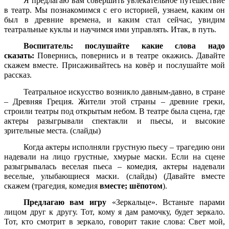
Я предлагаю вам совершить увлекательное путешествие
в театр. Мы познакомимся с его историей, узнаем, каким он
был в древние времена, и каким стал сейчас, увидим
театральные куклы и научимся ими управлять. Итак, в путь.
Воспитатель: послушайте какие слова надо
сказать:
Повернись, повернись и в театре окажись. Давайте
скажем вместе. Присаживайтесь на ковёр и послушайте мой
рассказ.
Театральное искусство возникло давным-давно, в стране
– Древняя Греция. Жители этой страны – древние греки,
строили театры под открытым небом. В театре была сцена, где
актеры разыгрывали спектакли и пьесы, и высокие
зрительные места. (слайды)
Когда актеры исполняли грустную пьесу – трагедию они
надевали на лицо грустные, хмурые маски. Если на сцене
разыгрывалась веселая пьеса – комедия, актеры надевали
веселые, улыбающиеся маски. (слайды) (Давайте вместе
скажем (трагедия, комедия
вместе; шёпотом
).
Предлагаю вам игру
«Зеркальце». Встаньте парами
лицом друг к другу. Тот, кому я дам рамочку, будет зеркало.
Тот, кто смотрит в зеркало, говорит такие слова: Свет мой,