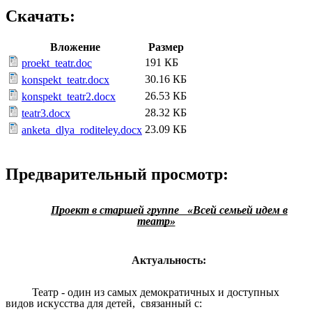
Скачать:
Вложение
Размер
191 КБ
proekt_teatr.doc
30.16 КБ
konspekt_teatr.docx
26.53 КБ
konspekt_teatr2.docx
28.32 КБ
teatr3.docx
23.09 КБ
anketa_dlya_roditeley.docx
Предварительный просмотр:
Проект в старшей группе «Всей семьей идем в
театр»
Актуальность:
Театр - один из самых демократичных и доступных
видов искусства для детей, связанный с: