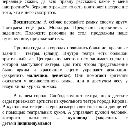
зеркальце скажи, да всю правду расскажи: какое у меня
настроение?». Зеркало отражает, то есть повторяет настроение
того, кто в него смотрится.
Воспитатель:
А сейчас передайте рамку своему другу.
Поиграем ещё раз. Молодцы. Прекрасно справились с
заданием. Положите рамочки на стол, продолжим наше
путешествие, присаживайтесь.
Прошли годы и в городах появились большие, красивые
здания – театры. (слайд). Внутри театра есть большой
зрительный зал. Центральное место в нем занимает сцена на
которой выступают актёры. Для того чтобы представление
было ярким и красочным сцену украшают декорации
(закрепить
мальчики. девочки
). Они помогают зрителям
оказаться у великолепного замка, или в дремучем лесу у
избушки на курьих ножках.
В нашем городе Слободском нет театра, но в детские
сады приезжают артисты из кукольного театра города Кирова.
В кукольном театре актеры разыгрывают спектакли для детей
с помощью театральных кукол. А управляет куклой человек,
которого называют
– кукловод
(закрепить с
детьми
индивидуально)