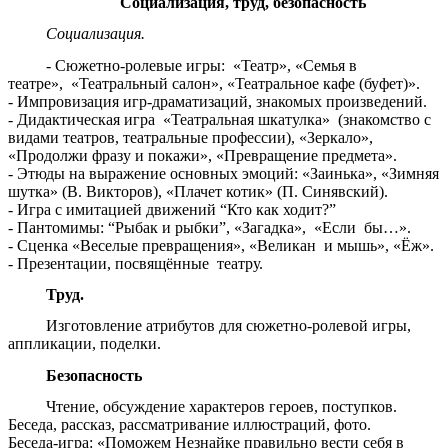
Социализация, труд, безопасность
Социализация.
- Сюжетно-ролевые игры: «Театр», «Семья в
театре», «Театральный салон», «Театральное кафе (буфет)».
- Импровизация игр-драматизаций, знакомых произведений.
- Дидактическая игра «Театральная шкатулка» (знакомство с
видами театров, театральные профессии), «Зеркало»,
«Продолжи фразу и покажи», «Превращение предмета».
- Этюды на выражение основных эмоций: «Заинька», «Зимняя
шутка» (В. Викторов), «Плачет котик» (П. Синявский).
- Игра с имитацией движений “Кто как ходит?”
- Пантомимы: “Рыбак и рыбки”, «Загадка», «Если бы…».
- Сценка «Веселые превращения», «Великан и мышь», «Ёж».
- Презентации, посвящённые театру.
Труд.
Изготовление атрибутов для сюжетно-ролевой игры,
аппликации, поделки.
Безопасность
Чтение, обсуждение характеров героев, поступков.
Беседа, рассказ, рассматривание иллюстраций, фото.
Беседа-игра: «Поможем Незнайке правильно вести себя в