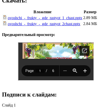
Скачать:
Вложение
Размер
2.89 МБ
ovoshchi_-_frukty_-_gde_rastyot_1_chast.pptx
2.84 МБ
ovoshchi_-_frukty_-_gde_rastyot_2chast.pptx
Предварительный просмотр:
Подписи к слайдам:
Слайд 1