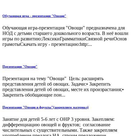
Обучающая игра - презентация "Овощи"
Обучающая игра-презентация "Овощи" предназначена для
НОД с детьми старшего дошкольного возраста. В неё вошли
игры по развитию:ЛексикиГрамматикиСвязной речиОснов
грамотыСкачать игру - презентацию:http:...
Презентация "Овощи"
Презентация на тему "Овощи" Цель: расширять
представления детей об овощах. Задачи:• Закрепить
представления детей об овощах, месте их произрастания;•
Закрепить обобщающие пон...
Презентация "Овощи и фрукты"(закрепляем материал)
Занятие для детей 5-6 лет с ОНР 3 уровня. Закепляем:
дифференциацию овощей и фруктов; согласование
числительных с существительными. Также закрепляем
употребление предлога НА, строим предложение ...