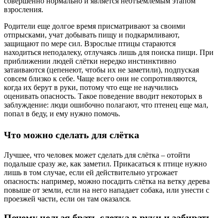
совершенно нормально и является неотъемлемым этапом
взросления.
Родители еще долгое время присматривают за своими
отпрысками, учат добывать пищу и подкармливают,
защищают по мере сил. Взрослые птицы стараются
находиться неподалеку, отлучаясь лишь для поиска пищи. При
приближении людей слётки нередко инстинктивно
затаиваются (цепенеют, чтобы их не заметили), подпуская
совсем близко к себе. Чаще всего они не сопротивляются,
когда их берут в руки, потому что еще не научились
оценивать опасность. Такое поведение вводит некоторых в
заблуждение: люди ошибочно полагают, что птенец еще мал,
попал в беду, и ему нужно помочь.
Что можно сделать для слётка
Лучшее, что человек может сделать для слётка – отойти
подальше сразу же, как заметил. Прикасаться к птице нужно
лишь в том случае, если ей действительно угрожает
опасность: например, можно посадить слётка на ветку дерева
повыше от земли, если на него нападает собака, или унести с
проезжей части, если он там оказался.
Почему нельзя брать слетка в руки и забирать