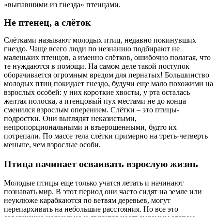
«выпавшими из гнезда» птенцами.
Не птенец, а слёток
Слётками называют молодых птиц, недавно покинувших
гнездо. Чаще всего люди по незнанию подбирают не
маленьких птенцов, а именно слётков, ошибочно полагая, что
те нуждаются в помощи. На самом деле такой поступок
оборачивается огромным вредом для пернатых! Большинство
молодых птиц покидает гнездо, будучи еще мало похожими на
взрослых особей: у них короткие хвосты, у рта осталась
желтая полоска, а птенцовый пух местами не до конца
сменился взрослым оперением. Слётки – это птицы-
подростки. Они выглядят неказистыми,
непропорциональными и взъерошенными, будто их
потрепали. По массе тела слётки примерно на треть-четверть
меньше, чем взрослые особи.
Птица начинает осваивать взрослую жизнь
Молодые птицы еще только учатся летать и начинают
познавать мир. В этот период они часто сидят на земле или
неуклюже карабкаются по ветвям деревьев, могут
перепархивать на небольшие расстояния. Но все это