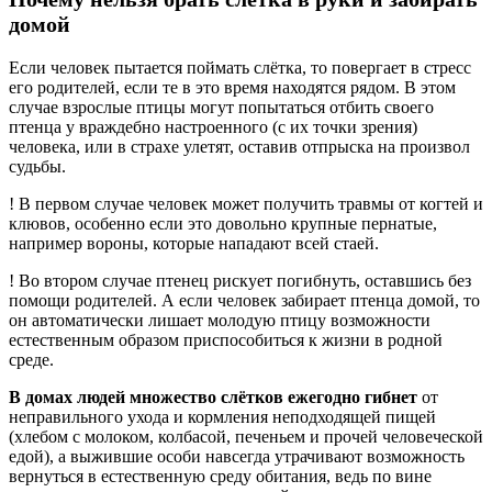
домой
Если человек пытается поймать слётка, то повергает в стресс
его родителей, если те в это время находятся рядом. В этом
случае взрослые птицы могут попытаться отбить своего
птенца у враждебно настроенного (с их точки зрения)
человека, или в страхе улетят, оставив отпрыска на произвол
судьбы.
! В первом случае человек может получить травмы от когтей и
клювов, особенно если это довольно крупные пернатые,
например вороны, которые нападают всей стаей.
!
Во втором случае птенец рискует погибнуть, оставшись без
помощи родителей. А если человек забирает птенца домой, то
он автоматически лишает молодую птицу возможности
естественным образом приспособиться к жизни в родной
среде.
В домах людей множество слётков ежегодно гибнет
от
неправильного ухода и кормления неподходящей пищей
(хлебом с молоком, колбасой, печеньем и прочей человеческой
едой), а выжившие особи навсегда утрачивают возможность
вернуться в естественную среду обитания, ведь по вине