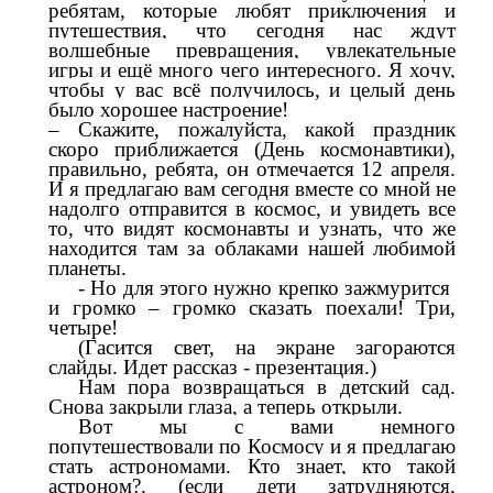
ребятам, которые любят приключения и
путешествия, что сегодня нас
ждут
волшебные превращения, увлекательные
игры и ещё много чего интересного. Я хочу,
чтобы у вас всё получилось, и целый день
было хорошее настроение!
– Скажите, пожалуйста, какой праздник
скоро приближается (День космонавтики),
правильно, ребята, он отмечается 12 апреля.
И я предлагаю вам сегодня вместе со мной не
надолго отправится в космос, и увидеть все
то, что видят космонавты и узнать, что же
находится там за облаками нашей любимой
планеты.
- Но для этого нужно крепко зажмурится
и громко – громко сказать поехали! Три,
четыре!
(Гасится свет, на экране загораются
слайды. Идет рассказ - презентация.)
Нам пора возвращаться в детский сад.
Снова закрыли глаза, а теперь открыли.
Вот мы с вами немного
попутешествовали по Космосу и я предлагаю
стать астрономами. Кто знает, кто такой
астроном?. (если дети затрудняются,