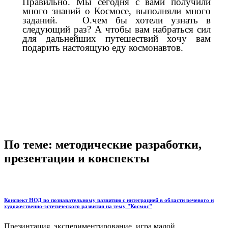
Правильно. Мы сегодня с вами получили
много знаний о Космосе, выполняли много
заданий. О.чем бы хотели узнать в
следующий раз? А чтобы вам набраться сил
для дальнейших путешествий хочу вам
подарить настоящую еду космонавтов.
По теме: методические разработки,
презентации и конспекты
Конспект НОД по познавательному развитию с интеграцией в области речевого и
художественно-эстетического развития на тему "Космос"
Презинтация, экспериментирование, игра малой