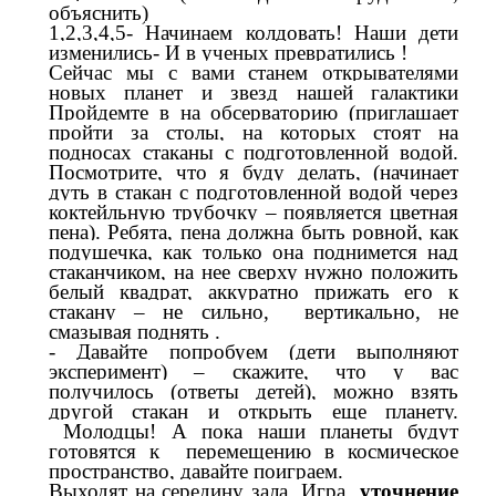
объяснить)
1,2,3,4,5-
Начинаем колдовать! Наши дети
изменились- И в ученых превратились !
Сейчас мы с вами станем открывателями
новых планет и звезд нашей галактики
Пройдемте в на обсерваторию (приглашает
пройти за столы, на которых стоят на
подносах стаканы с подготовленной водой.
Посмотрите, что я буду делать, (начинает
дуть в стакан с подготовленной водой через
коктейльную трубочку – появляется цветная
пена). Ребята, пена должна быть ровной, как
подушечка, как только она поднимется над
стаканчиком, на нее сверху нужно положить
белый квадрат, аккуратно прижать его к
стакану – не сильно, вертикально, не
смазывая поднять .
- Давайте попробуем (дети выполняют
эксперимент) – скажите, что у вас
получилось (ответы детей), можно взять
другой стакан и открыть еще планету.
Молодцы! А пока наши планеты будут
готовятся к перемещению в космическое
пространство, давайте поиграем.
Выходят на середину зала. Игра
уточнение