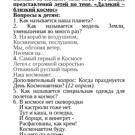
представлений детей по теме. «Далекий –
близкий космос»
Вопросы к детям:
1. Как называется наша планета?
2. Как называется модель Земли,
уменьшенная во много раз?
3.
На корабле воздушном,
Космическом, послушном,
Мы, обгоняя ветер,
Несемся на…
4.
Самый первый в Космосе
Летел с огромной скоростью
Отважный русский парень
Наш космонавт … .
Дополнительный вопрос: Когда празднуется
День Космонавтики? (
12 апреля).
5. Как называется специальная одежда для
полетов в космос?
6. В космосе нет сковородки
И кастрюли тоже нет.
Тут и каша, и селедка,
И борщи, и винегрет -
Расфасованы, как крем!
Космонавтом буду.
Из чего-то я поем,