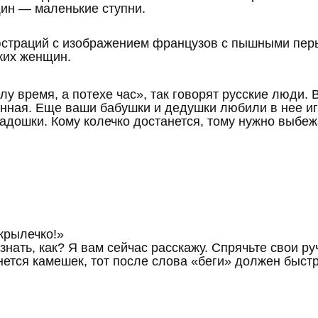
щин — маленькие ступни.
юстраций с изображением французов с пышными перь
ких женщин.
лу время, а потехе час», так говорят русские люди. 
нная. Еще ваши бабушки и дедушки любили в нее игр
ладошки. Кому колечко достанется, тому нужно выбежа
 крылечко!»
знать, как? Я вам сейчас расскажу. Спрячьте свои руч
нется камешек, тот после слова «беги» должен быст