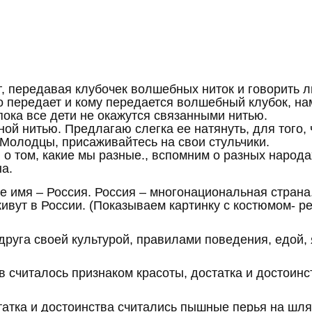
уг, передавая клубочек волшебных ниток и говорить 
о передает и кому передается волшебный клубок, нам
 пока все дети не окажутся связанными нитью.
ой нитью. Предлагаю слегка ее натянуть, для того, 
 Молодцы, присаживайтесь на свои стульчики.
 о том, какие мы разные., вспомним о разных народа
на.
ое имя – Россия. Россия – многонациональная страна
вут в России. (Показываем картинку с костюмом- р
т друга своей культурой, правилами поведения, едой
ов считалось признаком красоты, достатка и достоин
атка и достоинства считались пышные перья на шляп