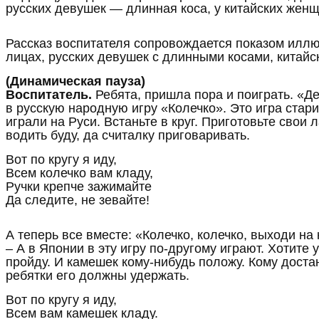
русских девушек — длинная коса, у китайских жен
Рассказ воспитателя сопровождается показом илл
лицах, русских девушек с длинными косами, китайс
(Динамическая пауза)
Воспитатель.
Ребята, пришла пора и поиграть. «Де
в русскую народную игру «Колечко». Это игра стари
играли на Руси. Встаньте в круг. Приготовьте свои 
водить буду, да считалку приговаривать.
Вот по кругу я иду,
Всем колечко вам кладу,
Ручки крепче зажимайте
Да следите, не зевайте!
А теперь все вместе: «Колечко, колечко, выходи на
– А в Японии в эту игру по-другому играют. Хотите у
пройду. И камешек кому-нибудь положу. Кому доста
ребятки его должны удержать.
Вот по кругу я иду,
Всем вам камешек кладу.