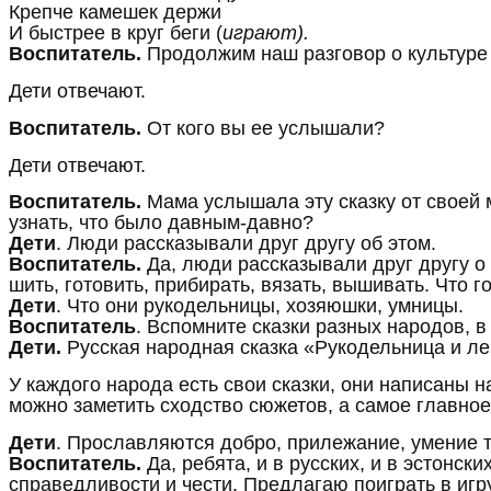
Крепче камешек держи
И быстрее в круг беги (
играют).
Воспитатель.
Продолжим наш разговор о культуре р
Дети отвечают.
Воспитатель.
От кого вы ее услышали?
Дети отвечают.
Воспитатель.
Мама услышала эту сказку от своей м
узнать, что было давным-давно?
Дети
. Люди рассказывали друг другу об этом.
Воспитатель.
Да, люди рассказывали друг другу о 
шить, готовить, прибирать, вязать, вышивать. Что 
Дети
. Что они рукодельницы, хозяюшки, умницы.
Воспитатель
. Вспомните сказки разных народов, в
Дети.
Русская народная сказка «Рукодельница и ле
У каждого народа есть свои сказки, они написаны н
можно заметить сходство сюжетов, а самое главное
Дети
. Прославляются добро, прилежание, умение т
Воспитатель.
Да, ребята, и в русских, и в эстонск
справедливости и чести. Предлагаю поиграть в игру