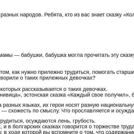
азных народов. Ребята, кто из вас знает сказку «К
амы — бабушки, бабушка могла прочитать эту сказку 
том, как нужно прилежно трудиться, помогать старши
говорили о таких прилежных девочках?
 которых рассказывается о таких девочках.
нивица», эстонская сказка «Каждый свое получил», 
а разных языках, их герои носят разную национальн
 — схожесть по смыслу. Что прославляется и осужда
рудиться, осуждаются лень, грубость.
их, и в болгарских сказках говорится о торжестве тру
, в ходе которой вы вспомните о том, что содержани