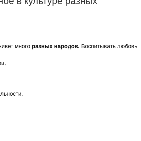
ное в культуре разных
 живет много
разных народов.
Воспитывать любовь
ов;
льности.