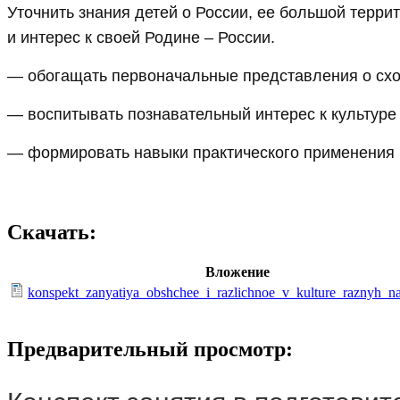
Уточнить знания детей о России, ее большой терри
и интерес к своей Родине – России.
— обогащать первоначальные представления о сходс
— воспитывать познавательный интерес к культуре 
— формировать навыки практического применения и
Скачать:
Вложение
konspekt_zanyatiya_obshchee_i_razlichnoe_v_kulture_raznyh_n
Предварительный просмотр: