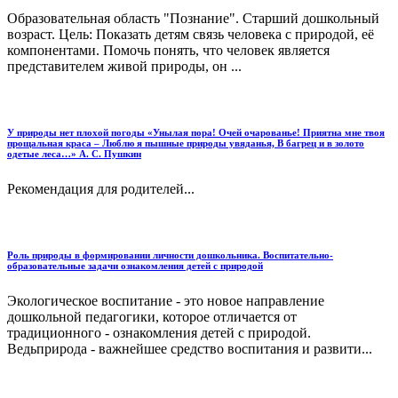
Образовательная область "Познание". Старший дошкольный
возраст. Цель: Показать детям связь человека с природой, её
компонентами. Помочь понять, что человек является
представителем живой природы, он ...
У природы нет плохой погоды «Унылая пора! Очей очарованье! Приятна мне твоя
прощальная краса – Люблю я пышные природы увяданья, В багрец и в золото
одетые леса…» А. С. Пушкин
Рекомендация для родителей...
Роль природы в формировании личности дошкольника. Воспитательно-
образовательные задачи ознакомления детей с природой
Экологическое воспитание - это новое направление
дошкольной педагогики, которое отличается от
традиционного - ознакомления детей с природой.
Ведьприрода - важнейшее средство воспитания и развити...