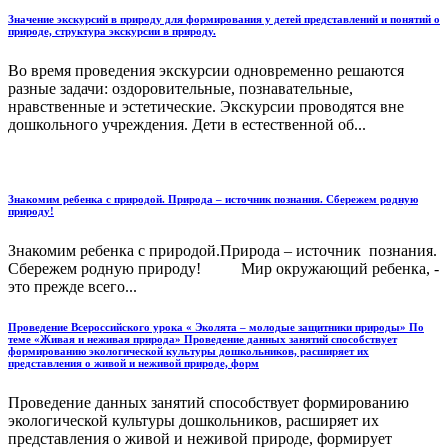
Значение экскурсий в природу для формирования у детей представлений и понятий о
природе, структура экскурсии в природу.
Во время проведения экскурсии одновременно решаются
разные задачи: оздоровительные, познавательные,
нравственные и эстетические. Экскурсии проводятся вне
дошкольного учреждения. Дети в естественной об...
Знакомим ребенка с природой. Природа – источник познания. Сбережем родную
природу!
Знакомим ребенка с природой.Природа – источник познания.
Сбережем родную природу! Мир окружающий ребенка, -
это прежде всего...
Проведение Всероссийского урока « Эколята – молодые защитники природы» По
теме «Живая и неживая природа» Проведение данных занятий способствует
формированию экологической культуры дошкольников, расширяет их
представления о живой и неживой природе, форм
Проведение данных занятий способствует формированию
экологической культуры дошкольников, расширяет их
представления о живой и неживой природе, формирует