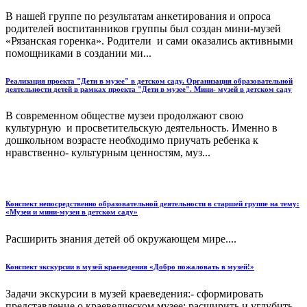
В нашей группе по результатам анкетирования и опроса
родителей воспитанников группы был создан мини-музей
«Рязанская горенка». Родители и сами оказались активными
помощниками в создании ми...
Реализация проекта "Дети в музее" в детском саду. Организация образовательной
деятельности детей в рамках проекта "Дети в музее". Мини- музей в детском саду
В современном обществе музеи продолжают свою
культурную и просветительскую деятельность. Именно в
дошкольном возрасте необходимо приучать ребенка к
нравственно- культурным ценностям, муз...
Конспект непосредственно образовательной деятельности в старшей группе на тему:
«Музеи и мини-музеи в детском саду»
Расширить знания детей об окружающем мире....
Конспект экскурсии в музей краеведения «Добро пожаловать в музей!»
Задачи экскурсии в музей краеведения:- сформировать
представление о краеведческом музее; расширить и углубить