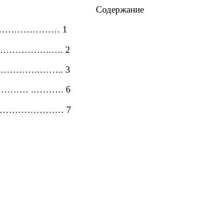
Содержание
………………… 1
…………….…. 2
………….…….. 3
…… .………. 6
……………………… 7