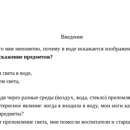
Введение
что мне непонятно, почему в воде искажается изображе
искажение предметов?
света в воде,
м света,
.
одя через разные среды (воздух, вода, стекло) прелом
нтересное явление: когда я входила в воду, мои ноги к
 предметы?
т преломление света, мне помогли воспитатели и ста