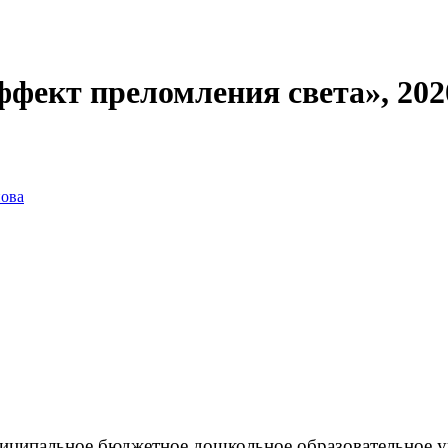
фект преломления света», 202
нова
ципальное бюджетное дошкольное образовательное 