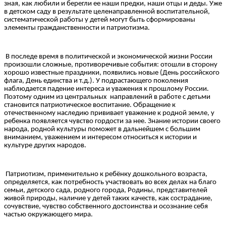
зная, как любили и берегли ее наши предки, наши отцы и деды. Уже
в детском саду в результате целенаправленной воспитательной,
систематической работы у детей могут быть сформированы
элементы гражданственности и патриотизма.
В последе время в политической и экономической жизни России
произошли сложные, противоречивые события: отошли в сторону
хорошо известные праздники, появились новые (День российского
флага, День единства и т.д.). У подрастающего поколения
наблюдается падение интереса и уважения к прошлому России.
Поэтому одним из центральных направлений в работе с детьми
становится патриотическое воспитание. Обращение к
отечественному наследию прививает уважение к родной земле, у
ребенка появляется чувство гордости за нее. Знание истории своего
народа, родной культуры поможет в дальнейшем с большим
вниманием, уважением и интересом относиться к истории и
культуре других народов.
Патриотизм, применительно к ребёнку дошкольного возраста,
определяется, как потребность участвовать во всех делах на благо
семьи, детского сада, родного города, Родины, представителей
живой природы, наличие у детей таких качеств, как сострадание,
сочувствие, чувство собственного достоинства и осознание себя
частью окружающего мира.