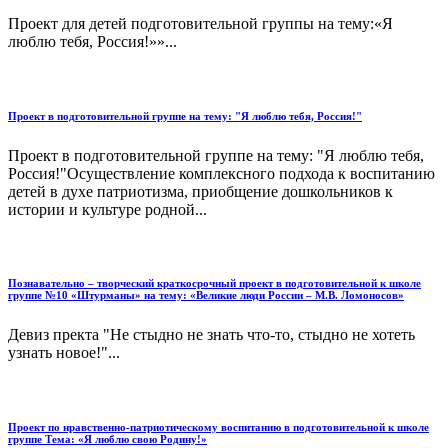
Проект для детей подготовительной группы на тему:«Я
люблю тебя, Россия!»»...
Проект в подготовительной группе на тему: "Я люблю тебя, Россия!"
Проект в подготовительной группе на тему: "Я люблю тебя,
Россия!"Осуществление комплексного подхода к воспитанию
детей в духе патриотизма, приобщение дошкольников к
истории и культуре родной...
Познавательно – творческий краткосрочный проект в подготовительной к школе
группе №10 «Штурманы» на тему: «Великие люди России – М.В. Ломоносов»
Девиз пректа "Не стыдно не знать что-то, стыдно не хотеть
узнать новое!"...
Проект по нравственно-патриотическому воспитанию в подготовительной к школе
группе Тема: «Я люблю свою Родину!»