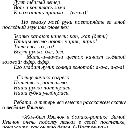
Дует тёплый ветер,
Вот и кончилась зима,
К нам опять пришла ... (весна)!
По взмаху моей руки повторяйте за мной
последний звук или словечко:
Звонко капают капели: кап, .кап (дети)
Птицы весело поют: чирик, чирик!
Тает снег: ах, ах!
Бегут ручьи: блл, блл.
Мать-и-мачехи цветок качает жёлтой
головой: ффф, ффф.
Его гладит лучик солнца золотой: а-а-а, а-а-а!
- Солнце личико согрело.
Потеплело, потеплело.
Наши ручки потянулись,
Наши губки улыбнулись.
Ребята, а теперь все вместе расскажем сказку
о
весёлом Язычке.
«Жил-был Язычок в домике-ротике. Зимой
Язычок очень подолгу лежал в своей постельке,
покажите, как он это делал («Постелька»)