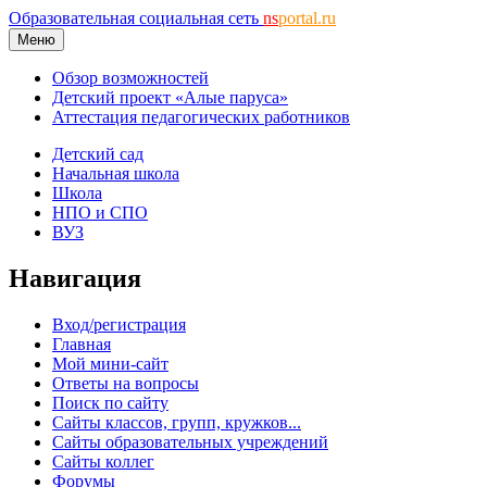
Образовательная социальная сеть
ns
portal.ru
Меню
Обзор возможностей
Детский проект «Алые паруса»
Аттестация педагогических работников
Детский сад
Начальная школа
Школа
НПО и СПО
ВУЗ
Навигация
Вход/регистрация
Главная
Мой мини-сайт
Ответы на вопросы
Поиск по сайту
Сайты классов, групп, кружков...
Сайты образовательных учреждений
Сайты коллег
Форумы