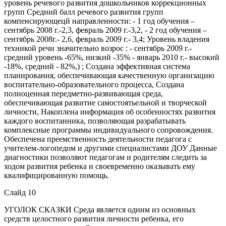
уровень речевого развития дошкольников коррекционных
групп Средний балл речевого развития групп
компенсирующецй направленности: - 1 год обучения –
сентябрь 2008 г.-2,3, февраль 2009 г.-3,2, - 2 год обучения –
сентябрь 2008г.- 2,6, февраль 2009 г.- 3,4; Уровень владения
техникой речи значительно возрос : - сентябрь 2009 г.-
средний уровень -65%, низкий -35% - январь 2010 г.- высокий
-18%, средний - 82%,) ; Создана эффективная система
планирования, обеспечивающая качественную организацию
воспитательно-образовательного процесса, Создана
полноценная передметно-развивающая среда,
обеспечивающая развитие самостоятьельной и творческой
личности, Накоплена информация об особенностях развития
каждого воспитанника, позволяющая разрабатывать
комплексные программы индивидуального сопровождения.
Обеспечена преемственность деятельности педагога с
учителем-логопедом и другими специалистами ДОУ Данные
диагностики позволяют педагогам и родителям следить за
ходом развития ребенка и своевременно оказывать ему
квалифицированную помощь.
Слайд 10
УГОЛОК СКАЗКИ Среда является одним из основных
средств целостного развития личности ребенка, его