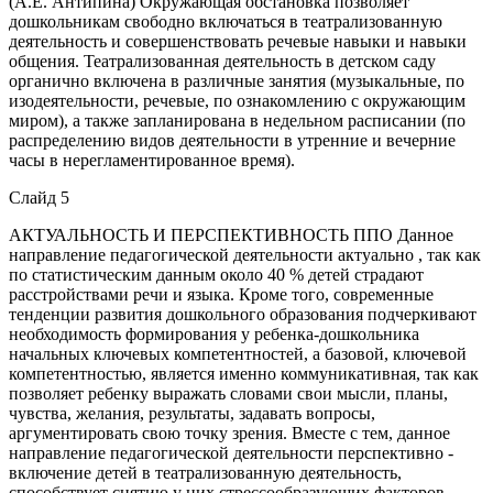
(А.Е. Антипина) Окружающая обстановка позволяет
дошкольникам свободно включаться в театрализованную
деятельность и совершенствовать речевые навыки и навыки
общения. Театрализованная деятельность в детском саду
органично включена в различные занятия (музыкальные, по
изодеятельности, речевые, по ознакомлению с окружающим
миром), а также запланирована в недельном расписании (по
распределению видов деятельности в утренние и вечерние
часы в нерегламентированное время).
Слайд 5
АКТУАЛЬНОСТЬ И ПЕРСПЕКТИВНОСТЬ ППО Данное
направление педагогической деятельности актуально , так как
по статистическим данным около 40 % детей страдают
расстройствами речи и языка. Кроме того, современные
тенденции развития дошкольного образования подчеркивают
необходимость формирования у ребенка-дошкольника
начальных ключевых компетентностей, а базовой, ключевой
компетентностью, является именно коммуникативная, так как
позволяет ребенку выражать словами свои мысли, планы,
чувства, желания, результаты, задавать вопросы,
аргументировать свою точку зрения. Вместе с тем, данное
направление педагогической деятельности перспективно -
включение детей в театрализованную деятельность,
способствует снятию у них стрессообразующих факторов