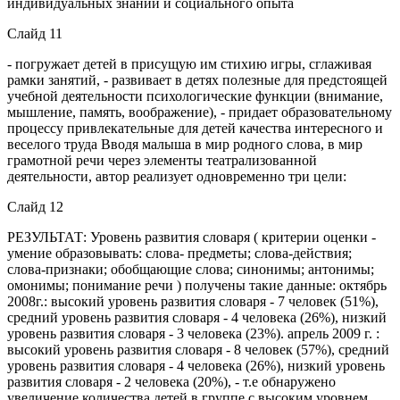
индивидуальных знаний и социального опыта
Слайд 11
- погружает детей в присущую им стихию игры, сглаживая
рамки занятий, - развивает в детях полезные для предстоящей
учебной деятельности психологические функции (внимание,
мышление, память, воображение), - придает образовательному
процессу привлекательные для детей качества интересного и
веселого труда Вводя малыша в мир родного слова, в мир
грамотной речи через элементы театрализованной
деятельности, автор реализует одновременно три цели:
Слайд 12
РЕЗУЛЬТАТ: Уровень развития словаря ( критерии оценки -
умение образовывать: слова- предметы; слова-действия;
слова-признаки; обобщающие слова; синонимы; антонимы;
омонимы; понимание речи ) получены такие данные: октябрь
2008г.: высокий уровень развития словаря - 7 человек (51%),
средний уровень развития словаря - 4 человека (26%), низкий
уровень развития словаря - 3 человека (23%). апрель 2009 г. :
высокий уровень развития словаря - 8 человек (57%), средний
уровень развития словаря - 4 человека (26%), низкий уровень
развития словаря - 2 человека (20%), - т.е обнаружено
увеличение количества детей в группе с высоким уровнем