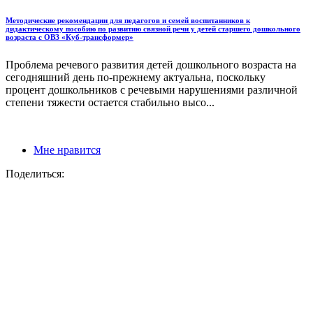
Методические рекомендации для педагогов и семей воспитанников к
дидактическому пособию по развитию связной речи у детей старшего дошкольного
возраста с ОВЗ «Куб-трансформер»
Проблема речевого развития детей дошкольного возраста на
сегодняшний день по-прежнему актуальна, поскольку
процент дошкольников с речевыми нарушениями различной
степени тяжести остается стабильно высо...
Мне нравится
Поделиться: