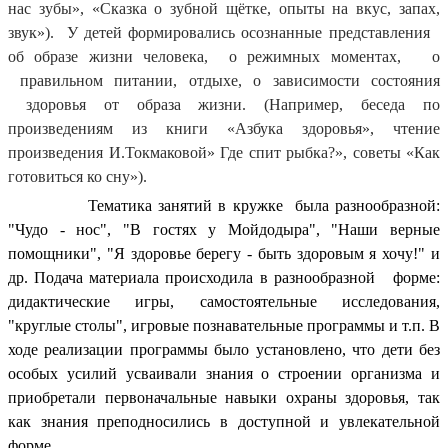
нас зубы», «Сказка о зубной щётке, опыты на вкус, запах,
звук»). У детей формировались осознанные представления
об образе жизни человека, о режимных моментах, о
правильном питании, отдыхе, о зависимости состояния
здоровья от образа жизни. (Например, беседа по
произведениям из книги «Азбука здоровья», чтение
произведения И.Токмаковой» Где спит рыбка?», советы «Как
готовиться ко сну»).
Тематика занятий в кружке была разнообразной:
"Чудо - нос", "В гостях у Мойдодыра", "Наши верные
помощники", "Я здоровье берегу - быть здоровым я хочу!" и
др. Подача материала происходила в разнообразной форме:
дидактические игры, самостоятельные исследования,
"круглые столы", игровые познавательные программы и т.п. В
ходе реализации программы было установлено, что дети без
особых усилий усваивали знания о строении организма и
приобретали первоначальные навыки охраны здоровья, так
как знания преподносились в доступной и увлекательной
форме
.