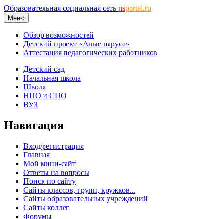
Образовательная социальная сеть
ns
portal.ru
Меню
Обзор возможностей
Детский проект «Алые паруса»
Аттестация педагогических работников
Детский сад
Начальная школа
Школа
НПО и СПО
ВУЗ
Навигация
Вход/регистрация
Главная
Мой мини-сайт
Ответы на вопросы
Поиск по сайту
Сайты классов, групп, кружков...
Сайты образовательных учреждений
Сайты коллег
Форумы