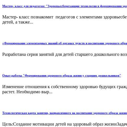
Мастер- класс для педагогов: "Здоровьесберегающие технологии в формировании здор
Мастер- класс познакомит педагогов с элементами здоровьесб
детей, а также...
«Формирование элементарных знаний об органах чувств и воспитание здорового обр
Разработана серия занятий для детей старшего дошкольного возр
Опыт работы "Формирования здорового образа жизни у старших дошкольников"
Изменение отношения к собственному здоровью будущих граждан
растет. Необходимо выр...
Технологическая карта занятия, направленного на воспитание здорового образа жиз
Цель:Создание мотивации детей на здоровый образ жизниЗадач