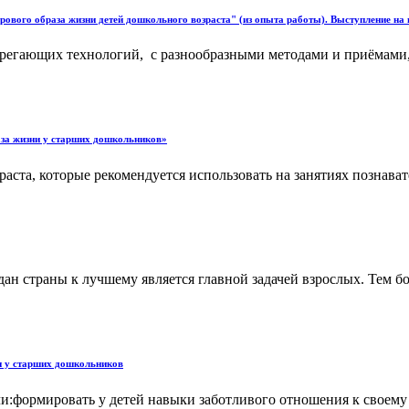
ового образа жизни детей дошкольного возраста" (из опыта работы). Выступление на п
ерегающих технологий, с разнообразными методами и приёмами,
аза жизни у старших дошкольников»
аста, которые рекомендуется использовать на занятиях познавате
 страны к лучшему является главной задачей взрослых. Тем бол
ни у старших дошкольников
и:формировать у детей навыки заботливого отношения к своему 