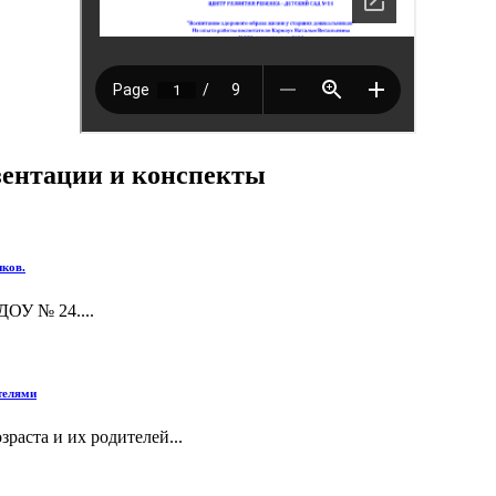
езентации и конспекты
иков.
ДОУ № 24....
телями
раста и их родителей...