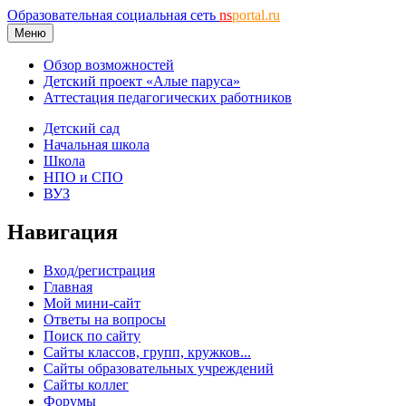
Образовательная социальная сеть
ns
portal.ru
Меню
Обзор возможностей
Детский проект «Алые паруса»
Аттестация педагогических работников
Детский сад
Начальная школа
Школа
НПО и СПО
ВУЗ
Навигация
Вход/регистрация
Главная
Мой мини-сайт
Ответы на вопросы
Поиск по сайту
Сайты классов, групп, кружков...
Сайты образовательных учреждений
Сайты коллег
Форумы