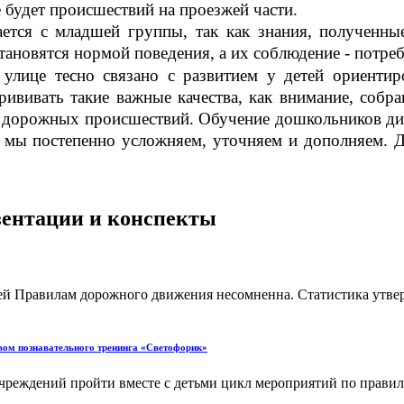
 будет происшествий на проезжей части.
тся с младшей группы, так как знания, полученные
становятся нормой поведения, а их соблюдение - потре
улице тесно связано с развитием у детей ориентиро
рививать такие важные качества, как внимание, собра
ой дорожных происшествий. Обучение дошкольников д
, мы постепенно усложняем, уточняем и дополняем. 
езентации и конспекты
тей Правилам дорожного движения несомненна. Статистика утве
вом познавательного тренинга «Светофорик»
еждений пройти вместе с детьми цикл мероприятий по правилам