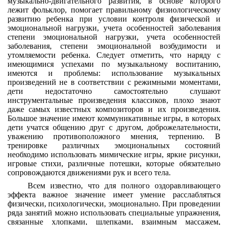
музыкально-двигательного развития, в основе которого
лежит фольклор, помогает правильному физиологическому
развитию ребенка при условии контроля физической и
эмоциональной нагрузки, учета особенностей заболевания
степени эмоциональной нагрузки, учета особенностей
заболевания, степени эмоциональной возбудимости и
утомляемости ребенка. Следует отметить, что наряду с
имеющимися успехами по музыкальному воспитанию,
имеются и проблемы: использование музыкальных
произведений не в соответствии с режимными моментами,
дети недостаточно самостоятельно слушают
инструментальные произведения классиков, плохо знают
даже самых известных композиторов и их произведения.
Большое значение имеют коммуникативные игры, в которых
дети учатся общению друг с другом, доброжелательности,
уважению противоположного мнения, терпению. В
тренировке различных эмоциональных состояний
необходимо использовать мимические игры, яркие рисунки,
игровые стихи, различные потешки, которые обязательно
сопровождаются движениями рук и всего тела.
Всем известно, что для полного оздоравливающего
эффекта важное значение имеет умение расслабляться
физически, психологически, эмоционально. При проведении
ряда занятий можно использовать специальные упражнения,
связанные хлопками, шлепками, взаимным массажем,