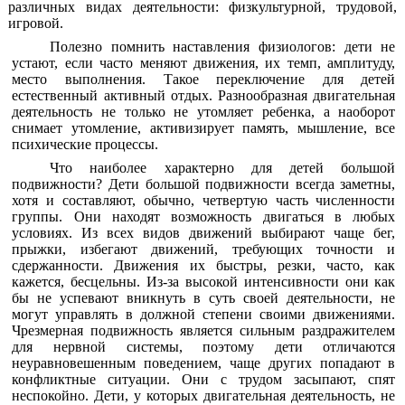
различных видах деятельности: физкультурной, трудовой,
игровой.
Полезно помнить наставления физиологов: дети не
устают, если часто меняют движения, их темп, амплитуду,
место выполнения. Такое переключение для детей
естественный активный отдых. Разнообразная двигательная
деятельность не только не утомляет ребенка, а наоборот
снимает утомление, активизирует память, мышление, все
психические процессы.
Что наиболее характерно для детей большой
подвижности? Дети большой подвижности всегда заметны,
хотя и составляют, обычно, четвертую часть численности
группы. Они находят возможность двигаться в любых
условиях. Из всех видов движений выбирают чаще бег,
прыжки, избегают движений, требующих точности и
сдержанности. Движения их быстры, резки, часто, как
кажется, бесцельны. Из-за высокой интенсивности они как
бы не успевают вникнуть в суть своей деятельности, не
могут управлять в должной степени своими движениями.
Чрезмерная подвижность является сильным раздражителем
для нервной системы, поэтому дети отличаются
неуравновешенным поведением, чаще других попадают в
конфликтные ситуации. Они с трудом засыпают, спят
неспокойно. Дети, у которых двигательная деятельность, не