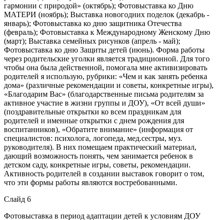
гармонии с природой» (октябрь); Фотовыставка ко Дню
МАТЕРИ (ноябрь); Выставка новогодних поделок (декабрь -
январь); Фотовыставка ко дню защитника Отечества
(февраль); Фотовыставка к Международному Женскому Дню
(март); Выставка семейных рисунков (апрель - май);
Фотовыставка ко дню Защиты детей (июнь). Форма работы
через родительские уголки является традиционной. Для того
чтобы она была действенной, помогала мне активизировать
родителей я использую, рубрики: «Чем и как занять ребенка
дома» (различные рекомендации и советы, конкретные игры),
«Благодарим Вас» (благодарственные письма родителям за
активное участие в жизни группы и ДОУ), «От всей души»
(поздравительные открытки ко всем праздникам для
родителей и именные открытки с днем рождения для
воспитанников), «Обратите внимание» (информация от
специалистов: психолога, логопеда, мед.сестры, муз.
руководителя). В них помещаем практический материал,
дающий возможность понять, чем занимается ребенок в
детском саду, конкретные игры, советы, рекомендации.
Активность родителей в создании выставок говорит о том,
что эти формы работы являются востребованными.
Слайд 6
Фотовыставка в период адаптации детей к условиям ДОУ