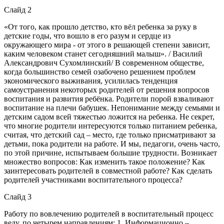
Слайд 2
«От того, как прошло детство, кто вёл ребенка за руку в
детские годы, что вошло в его разум и сердце из
окружающего мира - от этого в решающей степени зависит,
каким человеком станет сегодняшний малыш». / Василий
Александрович Сухомлинский/ В современном обществе,
когда большинство семей озабочено решением проблем
экономического выживания, усилилась тенденция
самоустранения некоторых родителей от решения вопросов
воспитания и развития ребёнка. Родители порой взваливают
воспитание на плечи бабушек. Непонимание между семьями и
детским садом всей тяжестью ложится на ребенка. Не секрет,
что многие родители интересуются только питанием ребенка,
считая, что детский сад – место, где только присматривают за
детьми, пока родители на работе. И мы, педагоги, очень часто,
по этой причине, испытываем большие трудности. Возникает
множество вопросов: Как изменить такое положение? Как
заинтересовать родителей в совместной работе? Как сделать
родителей участниками воспитательного процесса?
Слайд 3
Работу по вовлечению родителей в воспитательный процесс
веду, по четырем направлениям: 1. Информационно –