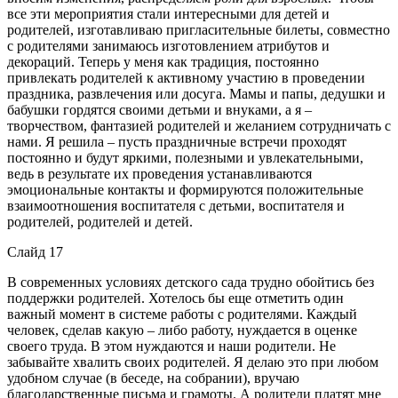
все эти мероприятия стали интересными для детей и
родителей, изготавливаю пригласительные билеты, совместно
с родителями занимаюсь изготовлением атрибутов и
декораций. Теперь у меня как традиция, постоянно
привлекать родителей к активному участию в проведении
праздника, развлечения или досуга. Мамы и папы, дедушки и
бабушки гордятся своими детьми и внуками, а я –
творчеством, фантазией родителей и желанием сотрудничать с
нами. Я решила – пусть праздничные встречи проходят
постоянно и будут яркими, полезными и увлекательными,
ведь в результате их проведения устанавливаются
эмоциональные контакты и формируются положительные
взаимоотношения воспитателя с детьми, воспитателя и
родителей, родителей и детей.
Слайд 17
В современных условиях детского сада трудно обойтись без
поддержки родителей. Хотелось бы еще отметить один
важный момент в системе работы с родителями. Каждый
человек, сделав какую – либо работу, нуждается в оценке
своего труда. В этом нуждаются и наши родители. Не
забывайте хвалить своих родителей. Я делаю это при любом
удобном случае (в беседе, на собрании), вручаю
благодарственные письма и грамоты. А родители платят мне