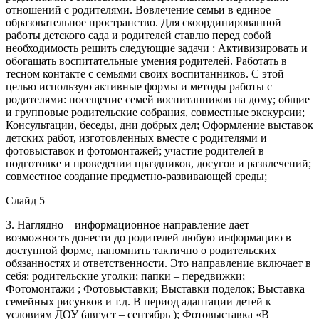
отношений с родителями. Вовлечение семьи в единое
образовательное пространство. Для скоординированной
работы детского сада и родителей ставлю перед собой
необходимость решить следующие задачи : Активизировать и
обогащать воспитательные умения родителей. Работать в
тесном контакте с семьями своих воспитанников. С этой
целью использую активные формы и методы работы с
родителями: посещение семей воспитанников на дому; общие
и групповые родительские собрания, совместные экскурсии;
Консультации, беседы, дни добрых дел; Оформление выставок
детских работ, изготовленных вместе с родителями и
фотовыставок и фотомонтажей; участие родителей в
подготовке и проведении праздников, досугов и развлечений;
совместное создание предметно-развивающей среды;
Слайд 5
3. Наглядно – информационное направление дает
возможность донести до родителей любую информацию в
доступной форме, напомнить тактично о родительских
обязанностях и ответственности. Это направление включает в
себя: родительские уголки; папки – передвижки;
Фотомонтажи ; Фотовыставки; Выставки поделок; Выставка
семейных рисунков и т.д. В период адаптации детей к
условиям ДОУ (август – сентябрь ); Фотовыставка «В