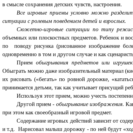
в смысле сохранения детских чувств, настроения.
Все игровые приемы условно можно раздели
ситуации с ролевым поведением детей и взрослых.
Сюжетно-игровые ситуации по типу режис
объемных или плоскостных предметов. Ребенок и восп
по поводу рисунка (рисованное изображение боле
одновременно в том и другом случае и как сценаристы
Прием
обыгрывания предметов или игрушек
Обыграть можно даже изобразительный материал (кист
их рисовать («бегать» по ровной дорожке, «кататьс
принимается детьми, так как учитывает присущий реб
Используя этот прием, можно учесть постепен
Другой прием -
обыгрывание изображения.
Как
при этом как своеобразный игровой предмет.
Содержание игровых действий зависит от содерж
и т.д. Нарисовал малыш дорожку - по ней будут «ход