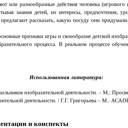
ают или разнообразные действия человека (игрового 
тывая знания детей, их интересы, предпочтения, уро
едлагают рассказать, какую посуду они придумали.
новные признаки игры и своеобразие детской изобраз
бразительного процесса. В реальном процессе обуче
Использованная литература:
льников изобразительной деятельности. – М,: Просв
ительной деятельности. / Г.Г. Григорьева – М.: АСА
езентации и конспекты