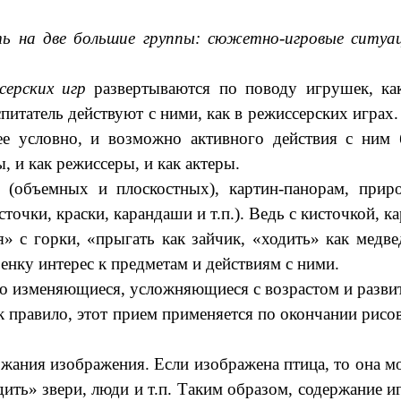
ть на две большие группы: сюжетно-игровые ситуа
серских игр
развертываются по поводу игрушек, ка
итатель действуют с ними, как в режиссерских играх
е условно, и возможно активного действия с ним б
, и как режиссеры, и как актеры.
(объемных и плоскостных), картин-панорам, приро
очки, краски, карандаши и т.п.). Ведь с кисточкой, к
я» с горки, «прыгать как зайчик, «ходить» как мед
енку интерес к предметам и действиям с ними.
но изменяющиеся, усложняющиеся с возрастом и развит
 правило, этот прием применяется по окончании рисов
ания изображения. Если изображена птица, то она мож
ить» звери, люди и т.п. Таким образом, содержание 