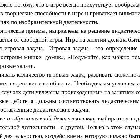
жно потому, что в игре всегда присутствует воображае
 творческие способности в игре и привлекает внимание
иях по изобразительной деятельности.
гические приемы, направлены на решение дидактическ
чается от свободной игры. Игра на занятии должна бы
я игровая задача. Игровая задача - это определени
«Построим мишке домик», «Подумайте, как можно пом
гровые задачи.
ивать количество игровых задач, развивать сюжетно-
них творческие способности. Необходимым условием ак
х случаях дети увлечены происходящими на занятиях
ые действия должны соответствовать дидактическим 
оставленные дидактические задачи.
ве изобразительной деятельностью,
выбираются педа
тельной деятельности - с другой. Только в этом слу
й деятельностью, воздействие на которую должно бы