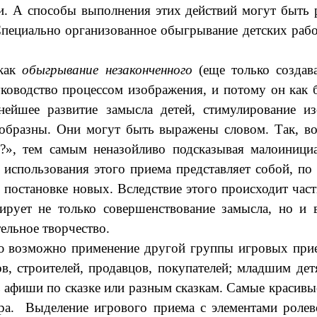
. А способы выполнения этих действий могут быть р
пециально организованное обыгрывание детских работ
 как
обыгрывание незаконченного
(еще только создав
уководство процессом изображения, и потому он как 
ьнейшее развитие замысла детей, стимулирование 
ообразны. Они могут быть выражены словом. Так, во
и?», тем самым неназойливо подсказывая малоиници
 использования этого приема представляет собой, по
 постановке новых. Вследствие этого происходит част
ирует не только совершенствование замысла, но и 
ельное творчество.
ью возможно применение другой группы игровых при
в, строителей, продавцов, покупателей; младшим детя
 афиши по сказке или разным сказкам. Самые красив
тра. Выделение игрового приема с элементами ролев