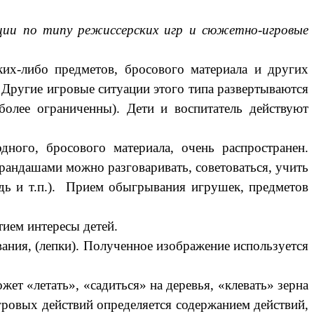
ции по типу режиссерских игр и сюжетно-игровые
ких-либо предметов, бросового материала и других
. Другие игровые ситуации этого типа развертываются
олее ограниченны). Дети и воспитатель действуют
дного, бросового материала, очень распространен.
арандашами можно разговаривать, советоваться, учить
ведь и т.п.). Прием обыгрывания игрушек, предметов
ием интересы детей.
ания, (лепки). Полученное изображение используется
ет «летать», «садиться» на деревья, «клевать» зерна
игровых действий определяется содержанием действий,