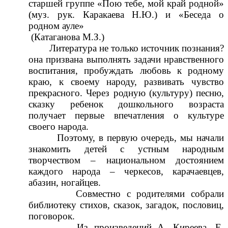
старшей группе «Пою тебе, мой край родной»
(муз. рук. Каракаева Н.Ю.) и «Беседа о
родном ауле»
(Катаганова М.З.)
Литература не только источник познания?
она призвана выполнять задачи нравственного
воспитания, пробуждать любовь к родному
краю, к своему народу, развивать чувство
прекрасного. Через родную (культуру) песню,
сказку ребенок дошкольного возраста
получает первые впечатления о культуре
своего народа.
Поэтому, в первую очередь, мы начали
знакомить детей с устным народным
творчеством – национальном достоянием
каждого народа – черкесов, карачаевцев,
абазин, ногайцев.
Совместно с родителями собрали
библиотеку стихов, сказок, загадок, пословиц,
поговорок.
Из произведений А. Киреева, Е.