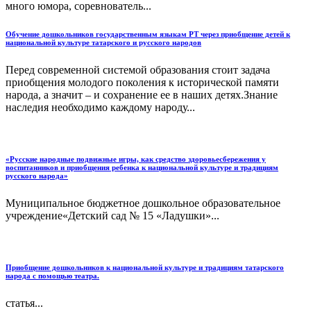
много юмора, соревнователь...
Обучение дошкольников государственным языкам РТ через приобщение детей к
национальной культуре татарского и русского народов
Перед современной системой образования стоит задача
приобщения молодого поколения к исторической памяти
народа, а значит – и сохранение ее в наших детях.Знание
наследия необходимо каждому народу...
«Русские народные подвижные игры, как средство здоровьесбережения у
воспитанников и приобщения ребенка к национальной культуре и традициям
русского народа»
Муниципальное бюджетное дошкольное образовательное
учреждение«Детский сад № 15 «Ладушки»...
Приобщение дошкольников к национальной культуре и традициям татарского
народа с помощью театра.
статья...