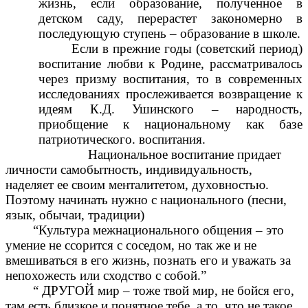
жизнь, если образование, полученное в
детском саду, перерастет закономерно в
последующую ступень – образование в школе.
Если в прежние годы (советский период)
воспитание любви к Родине, рассматривалось
через призму воспитания, то в современных
исследованиях прослеживается возвращение к
идеям К.Д. Ушинского – народность,
приобщение к национальному как базе
патриотического. воспитания.
Национальное воспитание придает
личности самобытность, индивидуальность,
наделяет ее своим менталитетом, духовностью.
Поэтому начинать нужно с национального (песни,
язык, обычаи, традиции)
“Культура межнационального общения – это
умение не ссорится с соседом, но так же и не
вмешиваться в его жизнь, познать его и уважать за
непохожесть или сходство с собой.”
“ ДРУГОЙ мир – тоже твой мир, не бойся его,
там есть близкое и понятное тебе, а то, что не такое,