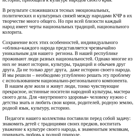
В результате сложившихся тесных эмоциональных,
политических и культурных связей между народами КЧР в их
творчестве много общего. Но при всей близости каждый
народ имеет черты национальных традиций, национального
колорита.
Сохранение всех этих особенностей, индивидуального
«облика»каждого народа представляется чрезвычайно
уникальным для нашего региона. В нашей республике
проживают люди разных национальностей. Однако многие из
них не знают истории, культуры, традиций и обычаев друг
друга. Да не только друг друга, даже историю своего народа.
И мы решили – необходимо углубленно решать эту проблему
с использованием национально-регионального компонента.
В нашем ауле жили и живут люди, тонко чувствующие
прекрасное, истинные носители народной культуры, мастера
своего дела. Для «внутреннего здоровья» человеку нужно с
детства знать и любить свои корни, родителей, родную землю,
родной язык, культуру, историю.
Педагоги нашего коллектива поставили перед собой задачу:
знакомить детей с традициями своих предков, воспитать
уважение к культуре своего народа, к знаменитым землякам,
прививать любовь к родной природе.