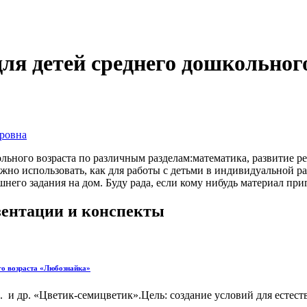
ля детей среднего дошкольног
ровна
ольного возраста по различным разделам:математика, развитие 
о использовать, как для работы с детьми в индивидуальной раю
него задания на дом. Буду рада, если кому нибудь материал при
езентации и конспекты
го возраста «Любознайка»
и др. «Цветик-семицветик».Цель: создание условий для естестве