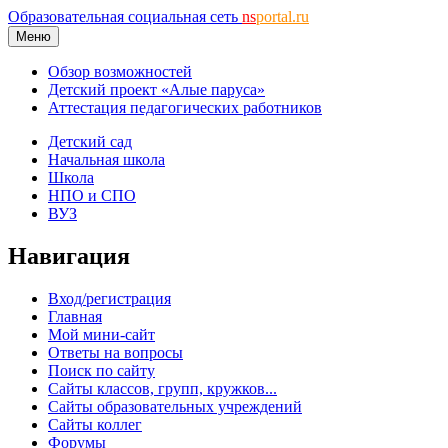
Образовательная социальная сеть
ns
portal.ru
Меню
Обзор возможностей
Детский проект «Алые паруса»
Аттестация педагогических работников
Детский сад
Начальная школа
Школа
НПО и СПО
ВУЗ
Навигация
Вход/регистрация
Главная
Мой мини-сайт
Ответы на вопросы
Поиск по сайту
Сайты классов, групп, кружков...
Сайты образовательных учреждений
Сайты коллег
Форумы