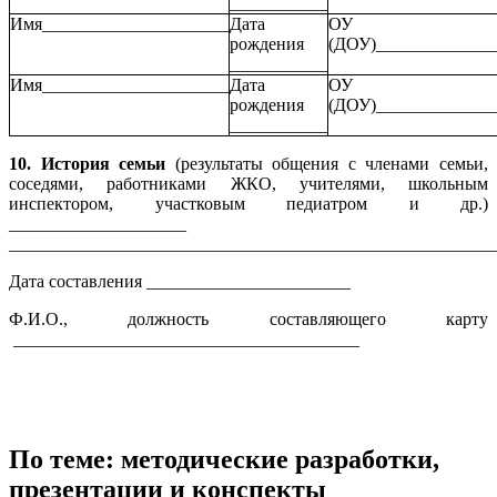
___________
Имя_____________________
Дата
ОУ
рождения
(ДОУ)_____________
___________
Имя_____________________
Дата
ОУ
рождения
(ДОУ)_____________
___________
10. История семьи
(результаты общения с членами семьи,
соседями, работниками ЖКО, учителями, школьным
инспектором, участковым педиатром и др.)
____________________
_______________________________________________________
Дата составления _______________________
Ф.И.О., должность составляющего карту
_______________________________________
По теме: методические разработки,
презентации и конспекты