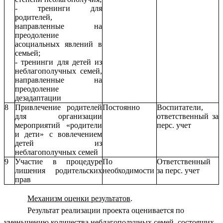
- тренинги для
родителей,
направленные на
преодоление
асоциальных явлений в
семьей;
- тренинги для детей из
неблагополучных семей,
направленные на
преодоление
дезадаптации
8
Привлечение родителей
Постоянно
Воспитатели,
для организации
ответственный за
мероприятий «родители
перс. учет
и дети» с вовлечением
детей из
неблагополучных семей
9
Участие в процедуре
По
Ответственный
лишения родительских
необходимости
за перс. учет
прав
Механизм оценки результатов
.
Результат реализации проекта оценивается по
уменьшению количества неблагополучных семей, состоящих