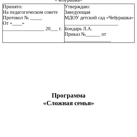
Принято:
Утверждаю:
На педагогическом совете
Заведующая
Протокол № _____
МДОУ детский сад «Чебурашка»
От «____»
______________________
_________________ 20___ г.
Бондарь Л.А.
Приказ №______ от
___________________
Программа
«Сложная семья»