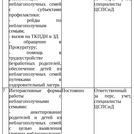
неблагополучных семей
специалисты
с субъектами
ЦСПСиД
профилактики:
- рейды по
неблагополучным
семьям;
- вызов на ТКПДН и ЗД
- обращение в
Прокуратуру;
- помощь в
трудоустройстве
безработных родителей,
обеспечение детей из
неблагополучных семей
путевками в
оздоровительный лагерь
7
Интерактивные формы
Постоянно
Ответственный
работы с
за перс. учет,
неблагополучными
специалисты
семьями:
ЦСПСиД
- анкетирование
родителей и детей из
неблагополучных семей
с целью выявления
степени неблагополучия;