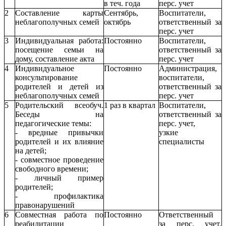
в теч. года
перс. учет
2
Составление карты
Сентябрь,
Воспитатели,
неблагополучных семей
октябрь
ответственный за
перс. учет
3
Индивидуальная работа:
Постоянно
Воспитатели,
посещение семьи на
ответственный за
дому, составление акта
перс. учет
4
Индивидуальное
Постоянно
Администрация,
консультирование
воспитатели,
родителей и детей из
ответственный за
неблагополучных семей
перс. учет
5
Родительский всеобуч.
1 раз в квартал
Воспитатели,
Беседы на
ответственный за
педагогические темы:
перс. учет,
- вредные привычки
узкие
родителей и их влияние
специалисты
на детей;
- совместное проведение
свободного времени;
- личный пример
родителей;
- профилактика
правонарушений
6
Совместная работа по
Постоянно
Ответственный
реабилитации
за перс. учет,