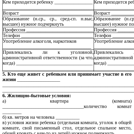
Кем приходится ребенку ________________
Кем приходится ре
______________________________________
________________
Возраст ______________________________
Возраст _________
Образование (н.ср., ср., сред-сп. н.выс,
Образование (н.ср
высшее) нужное подчеркнуть
высшее) нужное по
Профессия ____________________________
Профессия ______
Телефон ______________________________
Телефон ________
Употребление алкоголя, наркотиков
Употребление алко
_____________________________________
________________
Привлекались ли к уголовной,
Привлекались
административной ответственности (за что,
административной о
когда) ________________________________
когда) __________
______________________________________
________________
5. Кто еще живет с ребенком или принимает участие в его
жизни
__________________
_______________________________________________________
_______________________________________________________
6. Жилищно-бытовые условия:
а) квартира (комната)
__________________________________количество комнат
________
б) кв. метров на человека __________
в) условия жизни ребенка (отдельная комната, уголок в общей
комнате, свой письменный стол, отдельное спальное место,
общей кровать с кем-то из детей) нужное подчеркнуть