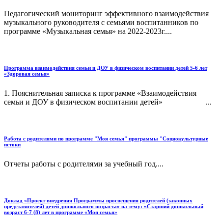
Педагогический мониторинг эффективного взаимодействия
музыкального руководителя с семьями воспитанников по
программе «Музыкальная семья» на 2022-2023г....
Программа взаимодействия семьи и ДОУ в физическом воспитании детей 5-6 лет
«Здоровая семья»
1. Пояснительная записка к программе «Взаимодействия
семьи и ДОУ в физическом воспитании детей» ...
Работа с родителями по программе "Моя семья" программы "Социокультурные
истоки
Отчеты работы с родителями за учебный год....
Доклад «Проект внедрения Программы просвещения родителей (законных
представителей) детей дошкольного возраста» на тему: «Старший дошкольный
возраст 6-7 (8) лет в программе «Моя семья»