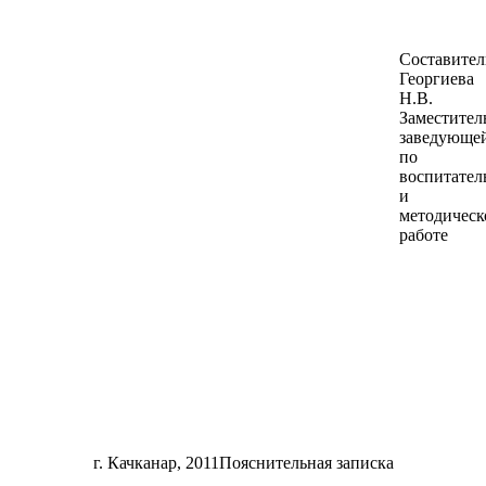
Составител
Георгиева
Н.В.
Заместител
заведующе
по
воспитател
и
методическ
работе
г. Качканар, 2011Пояснительная записка