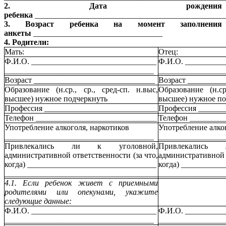
2. Дата рождения
ребенка
_______________________________________________
3. Возраст ребенка на момент заполнения
анкеты
________________________________
4. Родители:
Мать:
Отец:
Ф.И.О. _______________________________
Ф.И.О. _________
_____________________________________
________________
Возраст ______________________________
Возраст _________
Образование (н.ср., ср., сред-сп. н.выс,
Образование (н.ср
высшее) нужное подчеркнуть
высшее) нужное по
Профессия ____________________________
Профессия ______
Телефон ______________________________
Телефон ________
Употребление алкоголя, наркотиков
Употребление алко
_____________________________________
________________
Привлекались ли к уголовной,
Привлекались
административной ответственности (за что,
административной о
когда) ________________________________
когда) __________
______________________________________
________________
4.1. Если ребенок живет с приемными
родителями или опекунами, укажите
следующие данные:
Ф.И.О. _______________________________
Ф.И.О. _________
_____________________________________
________________