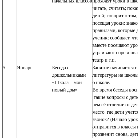
начальных классов
проходят уроки в шко
читать, считать; пок
детей; говорит о том,
посещая уроки; знак
правилами, которые
ученик; сообщает, чт
вместе посещают урок
утраивают соревнован
театр и т.п.
5.
Январь
Беседа с
Занятие начинается 
дошкольниками
литературы на школь
«Школа – мой
о школе.
новый дом»
Во время беседы вос
такие вопросы с деть
чем её отличие от дет
место, где дети учат
звонок? (Начало урок
отправится в классы 
прозвенит снова, де