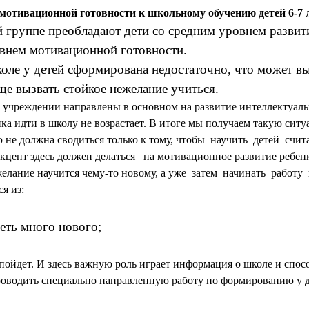
отивационной готовности к школьному обучению детей 6-7 л
й группе преобладают дети со средним уровнем разви
овнем мотивационной готовности.
оле у детей сформирована недостаточно, что может вы
ще вызвать стойкое нежелание учиться.
учреждении направлены в основном на развитие интеллектуальн
ка идти в школу не возрастает. В итоге мы получаем такую ситуац
не должна сводиться только к тому, чтобы научить детей считат
цепт здесь должен делаться на мотивационное развитие ребенк
 желание научится чему-то новому, а уже затем начинать рабо
я из:
еть много нового;
пойдет. И здесь важную роль играет информация о школе и спосо
проводить специально направленную работу по формированию у