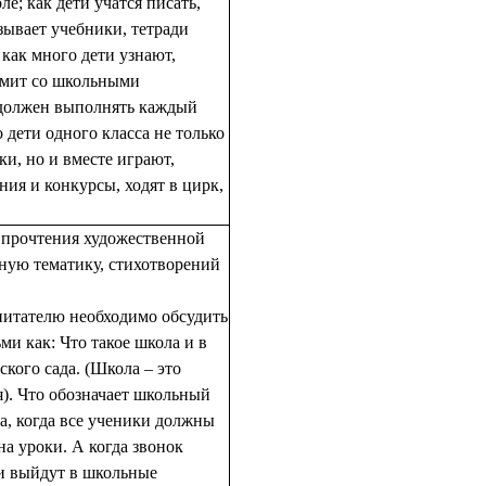
ле; как дети учатся писать,
азывает учебники, тетради
 как много дети узнают,
омит со школьными
 должен выполнять каждый
о дети одного класса не только
и, но и вместе играют,
ия и конкурсы, ходят в цирк,
с прочтения художественной
ную тематику, стихотворений
питателю необходимо обсудить
ми как: Что такое школа и в
ского сада. (Школа – это
ся). Что обозначает школьный
а, когда все ученики должны
на уроки. А когда звонок
ти выйдут в школьные