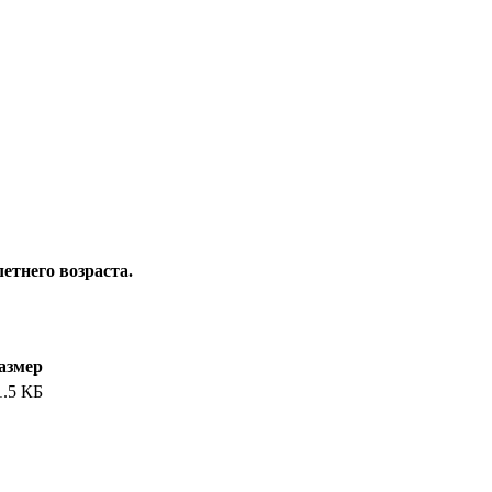
етнего возраста.
азмер
1.5 КБ