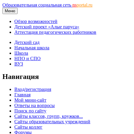
Образовательная социальная сеть
ns
portal.ru
Меню
Обзор возможностей
Детский проект «Алые паруса»
Аттестация педагогических работников
Детский сад
Начальная школа
Школа
НПО и СПО
ВУЗ
Навигация
Вход/регистрация
Главная
Мой мини-сайт
Ответы на вопросы
Поиск по сайту
Сайты классов, групп, кружков...
Сайты образовательных учреждений
Сайты коллег
Форумы