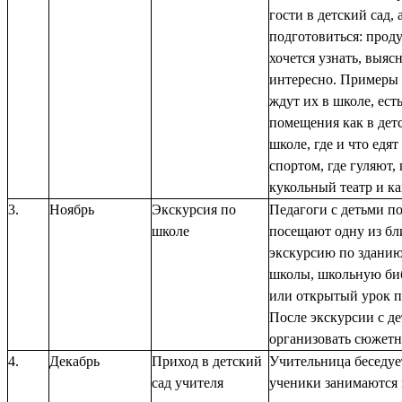
гости в детский сад,
подготовиться: проду
хочется узнать, выяс
интересно. Примеры 
ждут их в школе, ест
помещения как в детс
школе, где и что едя
спортом, где гуляют,
кукольный театр и ка
3.
Ноябрь
Экскурсия по
Педагоги с детьми п
школе
посещают одну из бл
экскурсию по здани
школы, школьную би
или открытый урок п
После экскурсии с д
организовать сюжетн
4.
Декабрь
Приход в детский
Учительница беседует
сад учителя
ученики занимаются 