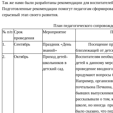
Так же нами были разработаны рекомендации для воспитателе
Подготовленные
рекомендации помогут педагогам сформироват
серьезный этап своего развития.
План педагогического сопровожд
№ п/п
Срок
Мероприятие
П
проведения
1.
Сентябрь
Праздник «День
Посещение пр
знаний»
близлежащей от детск
2.
Октябрь
Приход детей-
Воспитателям необхо
школьников в
детей к данному ме
детский сад.
проведение вводного 
продумают вопросы 
Например, организов
почтальона Печкина,
бывших выпускников 
рассказывали о том, 
школе, но иногда пр
было сказано, что пе