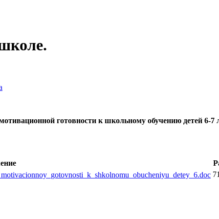
школе.
а
мотивационной готовности к
школьному обучению детей 6-7 л
ение
Р
7
motivacionnoy_gotovnosti_k_shkolnomu_obucheniyu_detey_6.doc