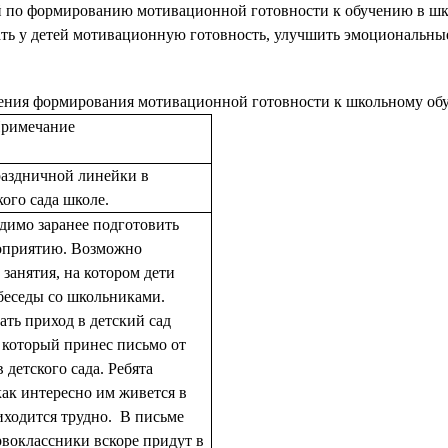
й по формированию мотивационной готовности к обучению в шко
ь у детей мотивационную готовность, улучшить эмоциональные 
ения
формирования мотивационной готовности к школьному обуч
римечание
аздничной линейки в
ого сада школе.
димо заранее подготовить
роприятию. Возможно
занятия, на котором дети
беседы со школьниками.
ать приход в детский сад
 который принес письмо от
детского сада. Ребята
как интересно им живется в
иходится трудно. В письме
рвоклассники вскоре придут в