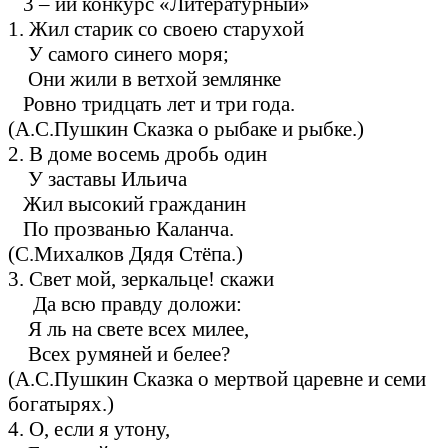
3 – ий конкурс «Литературный»
1. Жил старик со своею старухой
У самого синего моря;
Они жили в ветхой землянке
Ровно тридцать лет и три года.
(А.С.Пушкин Сказка о рыбаке и рыбке.)
2. В доме восемь дробь один
У заставы Ильича
Жил высокий гражданин
По прозванью Каланча.
(С.Михалков Дядя Стёпа.)
3. Свет мой, зеркальце! скажи
Да всю правду доложи:
Я ль на свете всех милее,
Всех румяней и белее?
(А.С.Пушкин Сказка о мертвой царевне и семи
богатырях.)
4. О, если я утону,