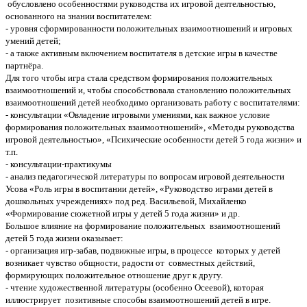
обусловлено особенностями руководства их игровой деятельностью,
основанного на знании воспитателем:
- уровня сформированности положительных взаимоотношений и игровых
умений детей;
- а также активным включением воспитателя в детские игры в качестве
партнёра.
Для того чтобы игра стала средством формирования положительных
взаимоотношений и, чтобы способствовала становлению положительных
взаимоотношений детей необходимо организовать работу с воспитателями:
- консультации «Овладение игровыми умениями, как важное условие
формирования положительных взаимоотношений», «Методы руководства
игровой деятельностью», «Психические особенности детей 5 года жизни» и
т.п.
- консультации-практикумы
- анализ педагогической литературы по вопросам игровой деятельности
Усова «Роль игры в воспитании детей», «Руководство играми детей в
дошкольных учреждениях» под ред. Васильевой, Михайленко
«Формирование сюжетной игры у детей 5 года жизни» и др.
Большое влияние на формирование положительных взаимоотношений
детей 5 года жизни оказывает:
- организация игр-забав, подвижные игры, в процессе которых у детей
возникает чувство общности, радости от совместных действий,
формирующих положительное отношение друг к другу.
- чтение художественной литературы (особенно Осеевой), которая
иллюстрирует позитивные способы взаимоотношений детей в игре.