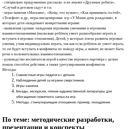
- специально придуманные рассказы и их анализ «Дружные ребята»,
«Случай в детском саду» и т.п.
- игры-занятия «Магазин», «Кому, что нужно», «Как принимать гостей»,
«Телефон» и др., игры-инсценировки н-р «У Маши день рождения», в
которых дети овладевают конкретными играми.
- выявления уровня овладения игровыми умениями и игровыми
взаимоотношениями (насколько ребёнок умеет разнообразно играть и
вступать в игровые отношения). Детей, у которых плохо развиты игровые
умения, учим индивидуально играть, так как если ребёнок не умеет играть,
то он будет вступать в конфликты по поводу игры, а значит, не может быть
речи о положительных взаимоотношениях.
- руководство воспитателя игрой в качестве игрового партнёра с целью
показа способов действия, а также урегулирования конфликтов.
Методы:
Совместные игры педагога с детьми.
Наблюдение детей за играми сверстников.
Игры-занятия.
Беседы, экскурсии, чтение художественной литературы для
обогащения сюжетного замысла игр.
Методы, стимулирующие отношения: пример, поощрение.
По теме: методические разработки,
презентации и конспекты