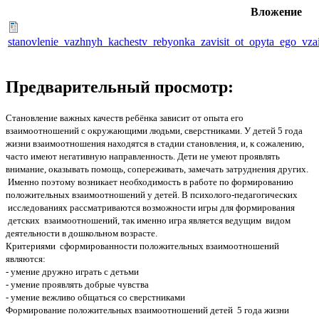
Вложение
stanovlenie_vazhnyh_kachestv_rebyonka_zavisit_ot_opyta_ego_vz
Предварительный просмотр:
Становление важных качеств ребёнка зависит от опыта его
взаимоотношений с окружающими людьми, сверстниками. У детей 5 года
жизни взаимоотношения находятся в стадии становления, и, к сожалению,
часто имеют негативную направленность. Дети не умеют проявлять
внимание, оказывать помощь, сопереживать, замечать затруднения других.
Именно поэтому возникает необходимость в работе по формированию
положительных взаимоотношений у детей. В психолого-педагогических
исследованиях рассматриваются возможности игры для формирования
детских взаимоотношений, так именно игра является ведущим видом
деятельности в дошкольном возрасте.
Критериями сформированности положительных взаимоотношений
являются:
- умение дружно играть с детьми
- умение проявлять добрые чувства
- умение вежливо общаться со сверстниками
Формирование положительных взаимоотношений детей 5 года жизни