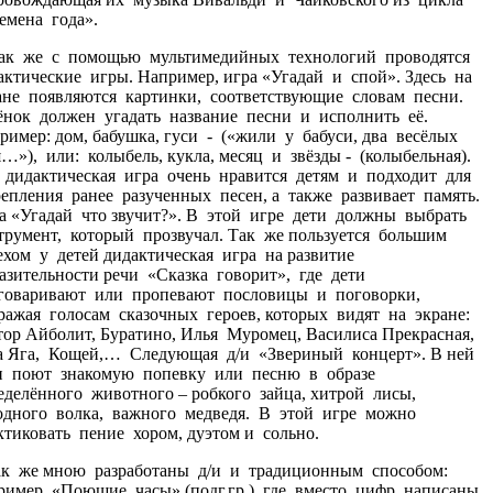
емена года».
 же с помощью мультимедийных технологий проводятся
актические игры. Например, игра «Угадай и спой». Здесь на
ане появляются картинки, соответствующие словам песни.
ёнок должен угадать название песни и исполнить её.
ример: дом, бабушка, гуси - («жили у бабуси, два весёлых
я…»), или: колыбель, кукла, месяц и звёзды - (колыбельная).
 дидактическая игра очень нравится детям и подходит для
репления ранее разученных песен, а также развивает память.
а «Угадай что звучит?». В этой игре дети должны выбрать
трумент, который прозвучал. Так же пользуется большим
ехом у детей дидактическая игра на развитие
азительности речи «Сказка говорит», где дети
говаривают или пропевают пословицы и поговорки,
ражая голосам сказочных героев, которых видят на экране:
тор Айболит, Буратино, Илья Муромец, Василиса Прекрасная,
а Яга, Кощей,… Следующая д/и «Звериный концерт». В ней
и поют знакомую попевку или песню в образе
еделённого животного – робкого зайца, хитрой лисы,
одного волка, важного медведя. В этой игре можно
ктиковать пение хором, дуэтом и сольно.
 же мною разработаны д/и и традиционным способом:
ример, «Поющие часы» (подг.гр.), где вместо цифр написаны