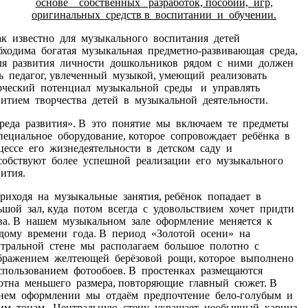
основе собственных разработок, пособий, игр,
оригинальных средств в воспитании и обучении.
 известно для музыкального воспитания детей
бходима богатая музыкальная предметно-развивающая среда,
ля развития личности дошкольников рядом с ними должен
ь педагог, увлеченный музыкой, умеющий реализовать
рческий потенциал музыкальной среды и управлять
витием творчества детей в музыкальной деятельности.
еда развития». В это понятие мы включаем те предметы
пециальное оборудование, которое сопровождает ребёнка в
цессе его жизнедеятельности в детском саду и
собствуют более успешной реализации его музыкального
вития.
ходя на музыкальные занятия, ребёнок попадает в
ьшой зал, куда потом всегда с удовольствием хочет придти
ва. В нашем музыкальном зале оформление меняется к
дому времени года. В период «Золотой осени» на
тральной стене мы располагаем большое полотно с
бражением желтеющей берёзовой рощи, которое выполнено
спользованием фотообоев. В простенках размещаются
отна меньшего размера, повторяющие главный сюжет. В
нем оформлении мы отдаём предпочтение бело-голубым и
им тонам. Центральную стену украшает необычный карниз,