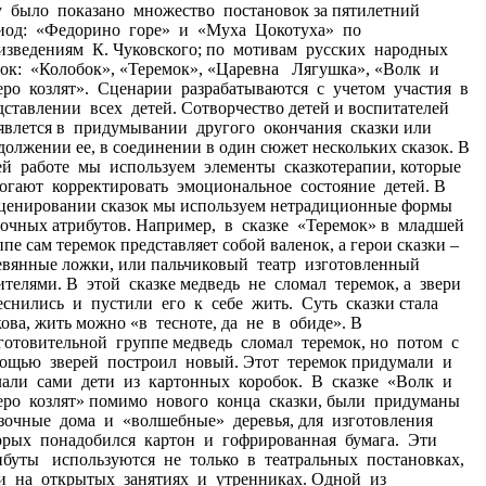
у было показано множество постановок за пятилетний
иод: «Федорино горе» и «Муха Цокотуха» по
изведениям К. Чуковского; по мотивам русских народных
зок: «Колобок», «Теремок», «Царевна Лягушка», «Волк и
еро козлят». Сценарии разрабатываются с учетом участия в
дставлении всех детей. Сотворчество детей и воспитателей
явлется в придумывании другого окончания сказки или
должении ее, в соединении в один сюжет нескольких сказок. В
ей работе мы используем элементы сказкотерапии, которые
огают корректировать эмоциональное состояние детей. В
ценировании сказок мы используем нетрадиционные формы
зочных атрибутов. Например, в сказке «Теремок» в младшей
ппе сам теремок представляет собой валенок, а герои сказки –
евянные ложки, или пальчиковый театр изготовленный
ителями. В этой сказке медведь не сломал теремок, а звери
еснились и пустили его к себе жить. Суть сказки стала
ова, жить можно «в тесноте, да не в обиде». В
готовительной группе медведь сломал теремок, но потом с
ощью зверей построил новый. Этот теремок придумали и
лали сами дети из картонных коробок. В сказке «Волк и
еро козлят» помимо нового конца сказки, были придуманы
зочные дома и «волшебные» деревья, для изготовления
орых понадобился картон и гофрированная бумага. Эти
ибуты используются не только в театральных постановках,
и на открытых занятиях и утренниках. Одной из