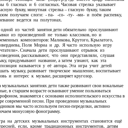
вы 6 гласных и 6 согласных. Часовая стрелка указывает
ласную букву, минутная стрелка – гласную букву, таким
азом получаем слоги: - па- -со- -ту- -ми- и поём распевку,
певание ведется на полутонах.
дной из частей занятия дети обязательно прослушивают
ывки из произведений не только классиков, но и
ременных композиторов: Маликова, Крутого, Крылатого,
ивердиева, Поля Мориа и др. Я часто использую игру
чтатели». Сначала дети прослушивают отрывок из
изведения, рассказывают, что они представляли, слушая
ыку, придумывают название, а затем узнают, как эта
позиция называется у её автора. Эта игра учит детей
шать музыку, развивает творческое мышление, воспитывает
овь и интерес к музыке, расширяет кругозор.
музыкальных занятиях дети также развивают свои вокальные
ные, в старшем возрасте осваивают умение пользоваться
рофоном, знакомятся с основами исполнительского искусства в
ре современной песни. При проведении музыкальных
здников мы часто используем песни-переделки, активно
ючаем минусовую фонограмму.
а на детских музыкальных инструментах становится ещё
ересней, если, кроме традиционных инструментов, детям