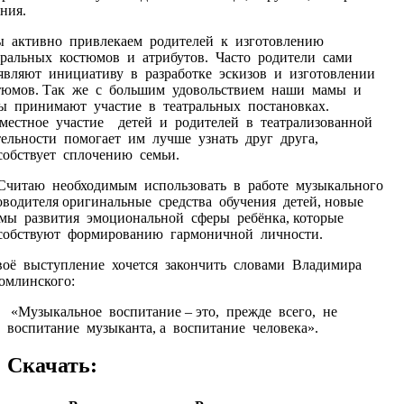
ания.
активно привлекаем родителей к изготовлению
тральных костюмов и атрибутов. Часто родители сами
являют инициативу в разработке эскизов и изготовлении
тюмов. Так же с большим удовольствием наши мамы и
ы принимают участие в театральных постановках.
местное участие детей и родителей в театрализованной
тельности помогает им лучше узнать друг друга,
собствует сплочению семьи.
таю необходимым использовать в работе музыкального
оводителя оригинальные средства обучения детей, новые
мы развития эмоциональной сферы ребёнка, которые
собствуют формированию гармоничной личности.
ё выступление хочется закончить словами Владимира
омлинского:
«Музыкальное воспитание – это, прежде всего, не
воспитание музыканта, а воспитание человека».
Скачать: