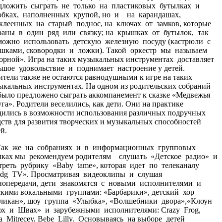
дложить сыграть не только на пластиковых бутылках и
обках, наполненных крупой, но и на карандашах,
клеенных на старый поднос, на ключах от замков, которые
раны в один ряд или связку; на крышках от бутылок, так
можно использовать детскую железную посуду (кастрюли с
шками, сковородки и ложки). Такой оркестр мы называем
орной». Игра на таких музыкальных инструментах доставляет
ьшое удовольствие и поднимает настроение у детей.
ители также не остаются равнодушными к игре на таких
ыкальных инструментах. На одном из родительских собраний
было предложено сыграть аккомпанемент к сказке «Медвежья
уга». Родители веселились, как дети. Они на практике
дились в возможности использования различных подручных
дств для развития творческих и музыкальных способностей
й.
 же на собраниях и в информационных групповых
лках мы рекомендуем родителям слушать «Детское радио» и
треть рубрику «Baby tame», которая идет по телеканалу
idg TV». Просматривая видеоклипы и слушая
иопередачи, дети знакомятся с новыми исполнителями и
скими вокальными группами: «Барбарики», детский хор
ликан», шоу группа «Улыбка», «Волшебники двора»,«Клоун
х и Швах» и зарубежными исполнителями: Crazy Frog,
na Mitrecey, Bebe Lilly. Основываясь на выборе детей