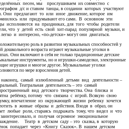
еделённых песен, мы прослушиваем их совместно с
еографом д/с и ставим танцы, в создании которых участвуют
и. Они предлагают то или иное движение, которое им
омнилось или придумывают его сами. В основном эти
цы исполняются на праздниках, для того чтобы родители
ели, что у детей есть свой хит-парад популярной музыки, и
 легко и интересно, «по-детски» могут они двигаться.
ожительную роль в развитии музыкальных способностей у
ей дошкольного возраста играют музыкальные уголки в
ппах. Они включают в себя не только традиционные детские
ыкальные инструменты, но и игрушки-самоделки, электронные
щие игрушки и многое другое. Музыкальные уголки
олняются по мере взросления детей.
аконец, самый излюбленный детьми вид деятельности –
тральный. Театральная деятельность – это самый
пространенный вид детского творчества. Она близка и
ятна ребёнку, потому что связана с игрой. Всякую свою
умку, впечатление из окружающей жизни ребенку хочется
лотить в живые образы и действия. Входя в образ, он
ает любые роли, стараясь подражать тому, что видел и что
 заинтересовало, и получая огромное эмоциональное
лаждение. Театр в детском саду – это сказка, в которую
ёнок попадает через «Книгу Сказок». В нашем детском