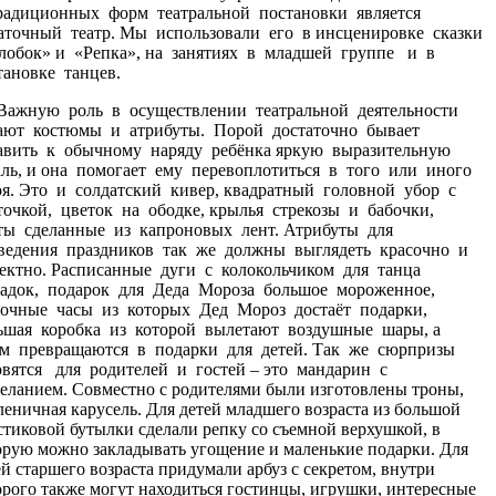
радиционных форм театральной постановки является
точный театр. Мы использовали его в инсценировке сказки
лобок» и «Репка», на занятиях в младшей группе и в
тановке танцев.
ную роль в осуществлении театральной деятельности
ают костюмы и атрибуты. Порой достаточно бывает
авить к обычному наряду ребёнка яркую выразительную
аль, и она помогает ему перевоплотиться в того или иного
оя. Это и солдатский кивер, квадратный головной убор с
точкой, цветок на ободке, крылья стрекозы и бабочки,
ты сделанные из капроновых лент. Атрибуты для
ведения праздников так же должны выглядеть красочно и
ектно. Расписанные дуги с колокольчиком для танца
адок, подарок для Деда Мороза большое мороженное,
зочные часы из которых Дед Мороз достаёт подарки,
ьшая коробка из которой вылетают воздушные шары, а
ем превращаются в подарки для детей. Так же сюрпризы
овятся для родителей и гостей – это мандарин с
еланием. Совместно с родителями были изготовлены троны,
леничная карусель. Для детей младшего возраста из большой
стиковой бутылки сделали репку со съемной верхушкой, в
орую можно закладывать угощение и маленькие подарки. Для
ей старшего возраста придумали арбуз с секретом, внутри
орого также могут находиться гостинцы, игрушки, интересные