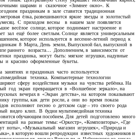
лочными шарами и сказочное «Зимнее окно». К
огодним праздникам в зале ставится традиционная
хметровая ёлка, развешиваются яркие звезды и золотистый
умесяц. С приходом весны в нашем зале появляется
ьшое весёлое солнце, которое поднимает настроение и
ает зал ещё более светлым. Солнце является универсальным
ашением, которое используется в весенне-летний период к
здникам 8 Марта, День земли, Выпускной бал, выпускной в
ппе раннего возраста… Дополнением, в зависимости от
атики праздника, могут быть: мягкие игрушки, надувные
ы и красиво оформленные букеты.
занятиях и праздниках часто используется
ьтимедийная техника. Компьютерные технологии
ширяют сферу воздействия музыки на чувства ребёнка. На
ый год экран превращается в «Волшебное зеркало», на
ускных вечерах в «Экран детства», на котором показывают
нику группы, как дети росли, а они во время показа
йдов исполняют песню о детском саде – это своего рода
вый видео клип. В будни мультимедийная техника
новится обучающим пособием. Для детей подготовлено много
зентаций на разные темы: «Оркестр», «Композиторы», «Где
ут ноты», «Музыкальный магазин игрушек», «Природа и
ыка», в которую вошли репродукции известных художников и
ровождающая их музыка Вивальди и Чайковского из цикла