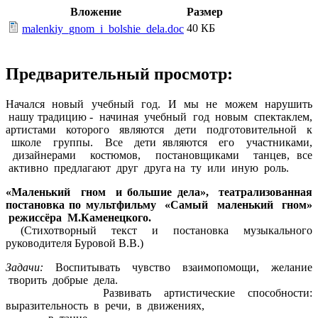
Вложение
Размер
40 КБ
malenkiy_gnom_i_bolshie_dela.doc
Предварительный просмотр:
Начался новый учебный год. И мы не можем нарушить
нашу традицию - начиная учебный год новым спектаклем,
артистами которого являются дети подготовительной к
школе группы. Все дети являются его участниками,
дизайнерами костюмов, постановщиками танцев, все
активно предлагают друг друга на ту или иную роль.
«Маленький гном и большие дела», театрализованная
постановка по мультфильму «Самый маленький гном»
режиссёра М.Каменецкого.
(Стихотворный текст и постановка музыкального
руководителя Буровой В.В.)
Задачи:
Воспитывать чувство взаимопомощи, желание
творить добрые дела.
Развивать артистические способности:
выразительность в речи, в движениях,