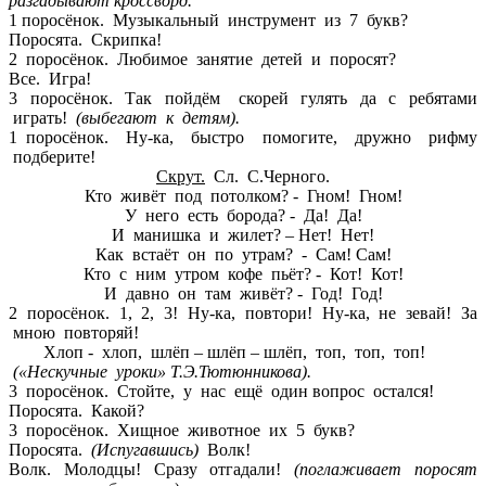
разгадывают кроссворд.
1 поросёнок. Музыкальный инструмент из 7 букв?
Поросята. Скрипка!
2 поросёнок. Любимое занятие детей и поросят?
Все. Игра!
3 поросёнок. Так пойдём скорей гулять да с ребятами
играть!
(выбегают к детям).
1 поросёнок. Ну-ка, быстро помогите, дружно рифму
подберите!
Скрут.
Сл. С.Черного.
Кто живёт под потолком? - Гном! Гном!
У него есть борода? - Да! Да!
И манишка и жилет? – Нет! Нет!
Как встаёт он по утрам? - Сам! Сам!
Кто с ним утром кофе пьёт? - Кот! Кот!
И давно он там живёт? - Год! Год!
2 поросёнок. 1, 2, 3! Ну-ка, повтори! Ну-ка, не зевай! За
мною повторяй!
Хлоп - хлоп, шлёп – шлёп – шлёп, топ, топ, топ!
(«Нескучные уроки» Т.Э.Тютюнникова).
3 поросёнок. Стойте, у нас ещё один вопрос остался!
Поросята. Какой?
3 поросёнок. Хищное животное их 5 букв?
Поросята.
(Испугавшись)
Волк!
Волк. Молодцы! Сразу отгадали!
(поглаживает поросят