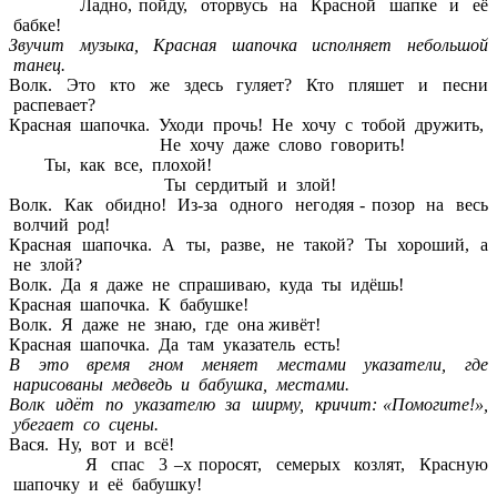
Ладно, пойду, оторвусь на Красной шапке и её
бабке!
Звучит музыка, Красная шапочка исполняет небольшой
танец.
Волк. Это кто же здесь гуляет? Кто пляшет и песни
распевает?
Красная шапочка. Уходи прочь! Не хочу с тобой дружить,
Не хочу даже слово говорить!
Ты, как все, плохой!
Ты сердитый и злой!
Волк. Как обидно! Из-за одного негодяя - позор на весь
волчий род!
Красная шапочка. А ты, разве, не такой? Ты хороший, а
не злой?
Волк. Да я даже не спрашиваю, куда ты идёшь!
Красная шапочка. К бабушке!
Волк. Я даже не знаю, где она живёт!
Красная шапочка. Да там указатель есть!
В это время гном меняет местами указатели, где
нарисованы медведь и бабушка, местами.
Волк идёт по указателю за ширму, кричит: «Помогите!»,
убегает со сцены.
Вася. Ну, вот и всё!
Я спас 3 –х поросят, семерых козлят, Красную
шапочку и её бабушку!