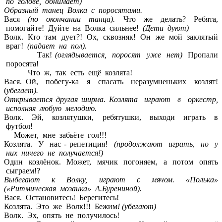
по голове, обнимает)
Образный танец Волка с поросятами.
Вася
(по окончании танца).
Что же делать? Ребята,
помогайте! Дуйте на Волка сильнее!
(Дети дуют)
Волк. Кто там дует?! Ох, сквозняк! Он же мой заклятый
враг!
(падает на пол).
Так!
(оглядывается, поросят уже нет)
Пропали
поросята!
Что ж, так есть ещё козлята!
Вася. Ой, побегу-ка я спасать неразумненьких козлят!
(
убегает).
Открывается другая ширма. Козлята играют в оркестр,
исполняя любую мелодию.
Волк. Эй, козлятушки, ребятушки, выходи играть в
футбол!
Может, мне забьёте гол!!!
Козлята. У нас - репетиция!
(продолжают играть, но у
них ничего не получается!)
Один козлёнок. Может, мячик погоняем, а потом опять
сыграем!?
Выбегают к Волку, играют с мячом. «Полька»
(«Ритмическая мозаика» А.Бурениной).
Вася. Остановитесь! Берегитесь!
Козлята. Это же Волк!!! Бежим
! (убегают)
Волк. Эх, опять не получилось!