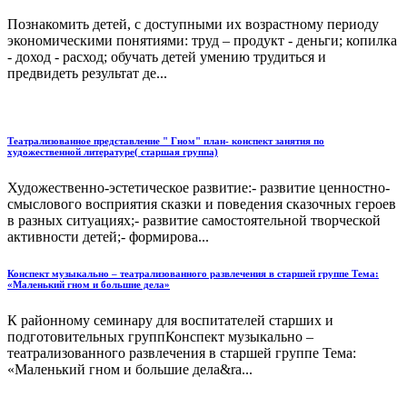
Познакомить детей, с доступными их возрастному периоду
экономическими понятиями: труд – продукт - деньги; копилка
- доход - расход; обучать детей умению трудиться и
предвидеть результат де...
Театрализованное представление " Гном" план- конспект занятия по
художественной литературе( старшая группа)
Художественно-эстетическое развитие:- развитие ценностно-
смыслового восприятия сказки и поведения сказочных героев
в разных ситуациях;- развитие самостоятельной творческой
активности детей;- формирова...
Конспект музыкально – театрализованного развлечения в старшей группе Тема:
«Маленький гном и большие дела»
К районному семинару для воспитателей старших и
подготовительных группКонспект музыкально –
театрализованного развлечения в старшей группе Тема:
«Маленький гном и большие дела&ra...