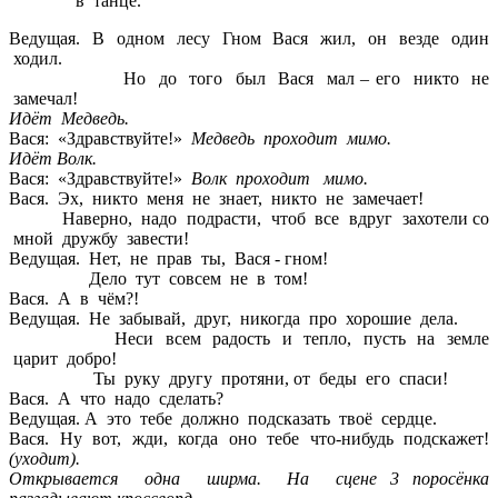
в танце.
Ведущая. В одном лесу Гном Вася жил, он везде один
ходил.
Но до того был Вася мал – его никто не
замечал!
Идёт Медведь.
Вася: «Здравствуйте!»
Медведь проходит мимо.
Идёт Волк.
Вася: «Здравствуйте!»
Волк проходит мимо.
Вася. Эх, никто меня не знает, никто не замечает!
Наверно, надо подрасти, чтоб все вдруг захотели со
мной дружбу завести!
Ведущая. Нет, не прав ты, Вася - гном!
Дело тут совсем не в том!
Вася. А в чём?!
Ведущая. Не забывай, друг, никогда про хорошие дела.
Неси всем радость и тепло, пусть на земле
царит добро!
Ты руку другу протяни, от беды его спаси!
Вася. А что надо сделать?
Ведущая. А это тебе должно подсказать твоё сердце.
Вася. Ну вот, жди, когда оно тебе что-нибудь подскажет!
(уходит).
Открывается одна ширма. На сцене 3 поросёнка