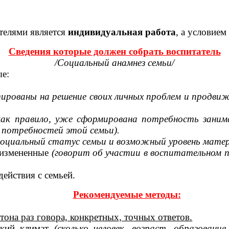
телями является
индивидуальная работа
, а условием
Сведения которые должен собрать воспитатель
/Социальный анамнез семьи/
ые:
ированы на решение своих личных проблем и продвиже
 как правило, уже сформирована потребность зани
 потребностей этой семьи).
социальный статус семьи и возможный уровень матер
 измененные
(говорит об участии в воспитательном п
действия с семьей.
Рекомендуемые методы:
тона раз говора, конкретных, точных ответов.
ский климат
(сколько человек, возраст, образован