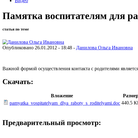
Видео
Памятка воспитателям для ра
статья по теме
Опубликовано 26.01.2012 - 18:48 -
Данилова Ольга Ивановна
Важной формой осуществления контакта с родителями являетс
Скачать:
Вложение
Разме
440.5 К
pamyatka_vospitatelyam_dlya_raboty_s_roditelyami.doc
Предварительный просмотр: