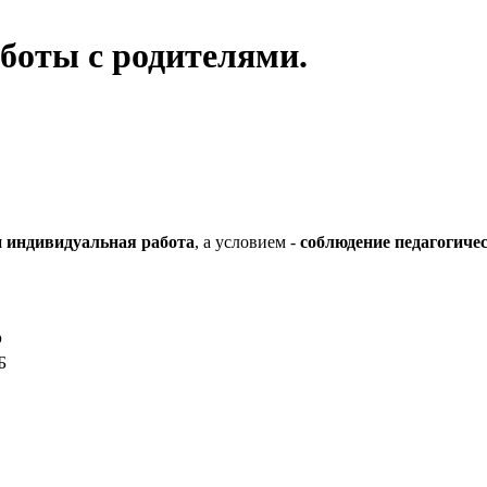
боты с родителями.
я
индивидуальная работа
, а условием -
соблюдение педагогичес
р
Б