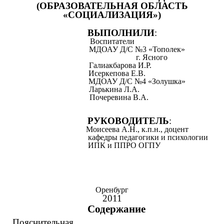
(ОБРАЗОВАТЕЛЬНАЯ ОБЛАСТЬ
«СОЦИАЛИЗАЦИЯ»)
ВЫПОЛНИЛИ
:
Воспитатели
МДОАУ Д/С №3 «Тополек»
г. Ясного
Галиакбарова И.Р.
Исеркепова Е.В.
МДОАУ Д/С №4 «Золушка»
Ларькина Л.А.
Почеревина В.А.
РУКОВОДИТЕЛЬ
:
Моисеева А.Н., к.п.н., доцент
кафедры педагогики и психологии
ИПК и ППРО ОГПУ
Оренбург
2011
Содержание
Пояснительная