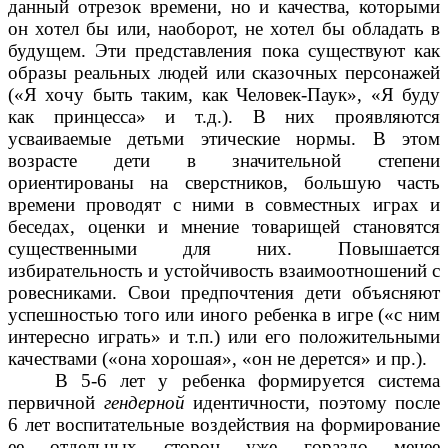
данный отрезок времени, но и качества, которыми
он хотел бы или, наоборот, не хотел бы обладать в
будущем. Эти представления пока существуют как
образы реальных людей или сказочных персонажей
(«Я хочу быть таким, как Человек-Паук», «Я буду
как принцесса» и т.д.). В них проявляются
усваиваемые детьми этические нормы. В этом
возрасте дети в значительной степени
ориентированы на сверстников, большую часть
времени проводят с ними в совместных играх и
беседах, оценки и мнение товарищей становятся
существенными для них. Повышается
избирательность и устойчивость взаимоотношений с
ровесниками. Свои предпочтения дети объясняют
успешностью того или иного ребенка в игре («с ним
интересно играть» и т.п.) или его положительными
качествами («она хорошая», «он не дерется» и пр.).
В 5-6 лет у ребенка формируется система
первичной
гендерной
идентичности, поэтому после
6 лет воспитательные воздействия на формирование
ее отдельных сторон уже гораздо менее