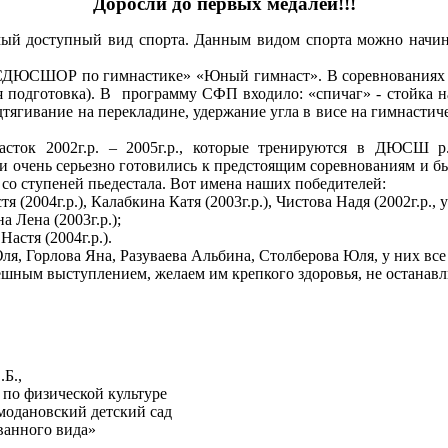
Доросли до первых медалей!!!
ый доступный вид спорта. Данным видом спорта можно начинат
 «СДЮСШОР по гимнастике» «Юный гимнаст». В соревнованиях
ая подготовка). В программу СФП входило: «спичаг» - стойка н
тягивание на перекладине, удержание угла в висе на гимнастиче
к 2002г.р. – 2005г.р., которые тренируются в ДЮСШ р.
 очень серьезно готовились к предстоящим соревнованиям и бы
со ступеней пьедестала. Вот имена наших победителей:
я (2004г.р.), Калабкина Катя (2003г.р.), Чистова Надя (2002г.р
 Лена (2003г.р.);
астя (2004г.р.).
, Горлова Яна, Разуваева Альбина, Столберова Юля, у них все
шным выступлением, желаем им крепкого здоровья, не останавл
Е.Б.,
й культуре
етский сад
вида»