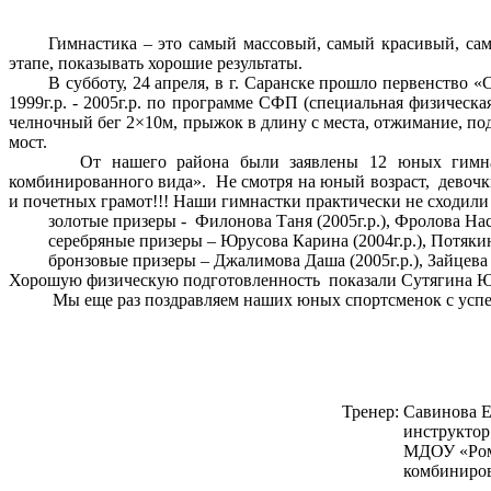
Гимнастика – это самый массовый, самый красивый, сам
этапе, показывать хорошие результаты.
В субботу, 24 апреля,
в г. Саранске прошло первенство
1999г.р. - 2005г.р. по программе СФП (специальная физическ
челночный бег 2×10м, прыжок в длину с места, отжимание, под
мост.
От нашего района были заявлены 12 юных гимнасто
комбинированного вида». Не смотря на юный возраст, девочки
и почетных грамот!!! Наши гимнастки практически не сходили 
золотые призеры - Филонова Таня (2005г.р.), Фролова Наст
серебряные призеры – Юрусова Карина (2004г.р.), Потякина
бронзовые призеры – Джалимова Даша (2005г.р.), Зайцева Н
Хорошую физическую подготовленность показали Сутягина Юля
Мы еще раз поздравляем наших юных спортсменок с успе
Тренер: Савинова 
инструктор по физическо
МДОУ «Ромодановский д
комбинированного 