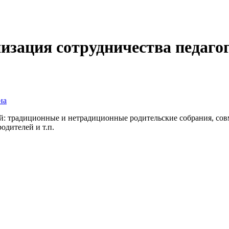
зация сотрудничества педагог
на
ёй: традиционные и нетрадиционные родительские собрания, сов
одителей и т.п.