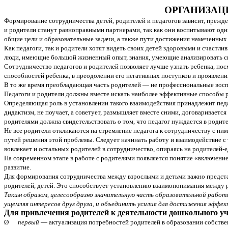
ОРГАНИЗАЦИ
Формирование сотрудничества детей, родителей и педагогов зависит, прежде 
и родители станут равноправными партнерами, так как они вос­питывают одн
общие цели и образовательные задачи, а также пути достижения намеченных 
Как педагоги, так и родители хотят видеть своих детей здоровыми и счастл
люди, имеющие большой жизненный опыт, знания, умеющие анализировать си
Сотрудничество педагогов и родителей позволяет лучше узнать ребенка, пос
способностей ребенка, в преодолении его негативных поступков и проявле
В то же время преобладающая часть родителей — не профессиональные воспи
Педагоги и родители должны вместе искать наиболее эффективные способы р
Определяющая роль в установлении такого взаимодействия принадлежит педаг
дидактизм, не поучает, а советует, размышляет вместе сними, договаривает
родителями должна свидетельствовать о том, что педагог нуждается в родите
Не все родители откликаются на стремление педагога к сотрудничеству с н
путей решения этой проблемы. Следует начинать работу и взаимодействие с 
вовлекает и остальных родителей в сотрудничество, опираясь на родителей-
На современном этапе в работе с родителями появляется понятие «включение
развитие.
Для формирования сотрудничества между взрослыми и детьми важно представл
родителей, детей. Это способствует установлению взаимопонимания между р
Таким образом, целесообразно значительную часть образовательной работ
ущемляя интересов друг друга, и объединить усилия для достижения эффе
Для привлечения родителей к деятельности дошкольного уч
Ø
первый
— актуализация потребностей родителей в образовании собстве