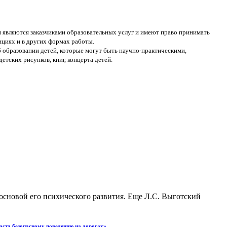
 являются заказчиками образовательных услуг и имеют право принимать
нциях и в других формах работы.
 образовании детей, которые могут быть научно-практическими,
тских рисунков, книг, концерта детей.
 основой его психического развития. Еще Л.С. Выготский
аста безопасному поведению на дорогах»