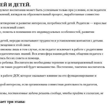
ЕЙ И ДЕТЕЙ.
езультат воспитания может быть успешным только при условии, если педагоги
емлений, взглядов на образовательный процесс, выработанные совместно
влетворение и развитие интересов, потребностей детей. Родители — взрослые
и полезный совет.
ьно, помочь в понимании его индивидуальных особенностей, развитии
детей, нередко испытывают трудности в установлении контактов с детьми.
вещения в этой связи.
зможны лишь в том случае, если педагог исключает в работе с родителями
педагогических знаний. Вся атмосфера взаимодействия, общения педагога с
тись без их совета и помощи.
го ребенка. Воспитателю необходимы терпение и целенаправленный поиск
если таких родителей будет меньшинство. Постепенно, тактично воспитатель
 в работе ДОУ, которое оказывает влияние на его функционирование и
ой интересна, если организована совместная деятельность педагогов,
лемы, поставленные задачи решать сообща, чтобы прийти к согласию, не
ает три этапа: