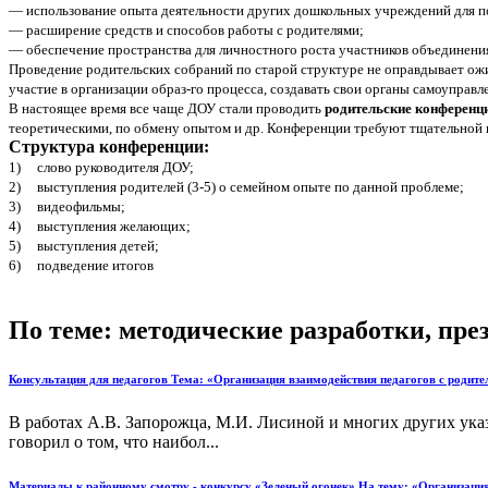
— использование опыта деятельности других дошкольных учреждений для п
— расширение средств и способов работы с родителями;
— обеспечение пространства для личностного роста участников объединения
Проведение родительских собраний по старой структуре не оправдывает ож
участие в организации образ-го процесса, создавать свои органы самоуправ
В настоящее время все чаще ДОУ стали проводить
родительские конференци
теоретическими, по обмену опытом и др. Конференции требуют тщательной по
Структура конференции:
1) слово руководителя ДОУ;
2) выступления родителей (3-5) о семейном опыте по данной проблеме;
3) видеофильмы;
4) выступления желающих;
5) выступления детей;
6) подведение итогов
По теме: методические разработки, пр
Консультация для педагогов Тема: «Организация взаимодействия педагогов с роди
В работах А.В. Запорожца, М.И. Лисиной и многих других указ
говорил о том, что наибол...
Материалы к районному смотру - конкурсу «Зеленый огонек» На тему: «Организация