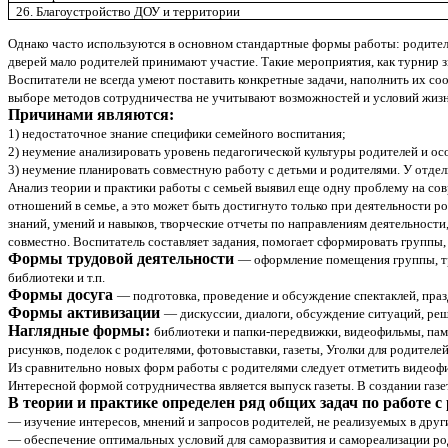
26. Благоустройство ДОУ и территории
Однако часто используются в основном стандартные формы работы: родитель
дверей мало родителей принимают участие. Такие мероприятия, как турнир з
Воспитатели не всегда умеют поставить конкретные задачи, наполнить их 
выборе методов сотрудничества не учитывают возможностей и условий жизн
Причинами являются:
1) недостаточное знание специфики семейного воспитания;
2) неумение анализировать уровень педагогической культуры родителей и ос
3) неумение планировать совместную работу с детьми и родителями. У отде
Анализ теории и практики работы с семьей выявил еще одну проблему на сов
отношений в семье, а это может быть достигнуто только при деятельности 
знаний, умений и навыков, творческие отчеты по направлениям деятельности,
совместно. Воспитатель составляет задания, помогает сформировать группы,
Формы трудовой деятельности
— оформление помещения группы, тру
библиотеки и т.п.
Формы досуга
— подготовка, проведение и обсуждение спектаклей, праз
Формы активизации
— дискуссии, диалоги, обсуждение ситуаций, реш
Наглядные формы:
библиотеки и папки-передвижки, видеофильмы, памя
рисунков, поделок с родителями, фотовыставки, газеты, Уголки для родителей
Из сравнительно новых форм работы с родителями следует отметить видеофил
Интересной формой сотрудничества является выпуск газеты. В создании газе
В теории и практике определен ряд общих задач по работе
— изучение интересов, мнений и запросов родителей, не реализуемых в дру
— обеспечение оптимальных условий для саморазвития и самореализации ро