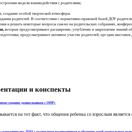
остроения модели взаимодействия с родителями;
, создание особой творческой атмосферы.
идания родителей. В соответствии с нормативно-правовой базой ДОУ родители
ления и решать некоторые вопросы сам-но на родительских собраниях, конфере
и,
которые предусматривают расширение, углубление и закрепление знаний об
дготовки, предусматривают активное участие родителей, орг-цию выставок де
езентации и конспекты
телями старших дошкольников с ОНР»
ывается на тот факт, что общения ребенка со взрослым является
 сотрудничества ДОО с родителями воспитанников в обучении детей дошкольного возр