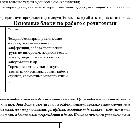
разовательные услуги в дошкольном учреждении;
ого учреждения, в основу которого заложены идеи гуманизации отношений, п
 родителями, представленную двумя блоками, каждый из которых включает за
Основные блоки по работе с родителями
Формы
Лекции, семинары, практические
занятия, открытые занятия,
конференции, работа творческих
групп по интересам, педа­гогические
советы, роди­тельские собрания,
консультации и др.
Соревнования, кружки, выпуск
газеты, конкурсы, викторины, работа
кружков, совместные мероприятия и
др.
ые и индивидуальные формы деятельности. Целесообразно их сочетание : б
ску и т.п. Эти формы могут стать эффективными только в том случае, е
 вызвать на откровенность, разбудить желание поделиться с педагогом с
чности в дошкольном учреждении и дома. Психологическим условием так