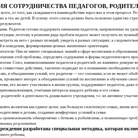
Я СОТРУДНИЧЕСТВА ПЕДАГОГОВ, РОДИТЕЛ
всего, от того, как складывается взаимодействие взрослых в этом процессе. Р
их и тех же детей. В основу этого союза должно быть положено единство стр
результатов.
ивыми. Родители готовы поддержать начинания педагогов, направленные на удо
туации, поэтому в решении ряда проблем педагог может получить их нужный 
мотреть на него с разных позиций, увидеть в разных ситуациях, а следовател
ний в поведении, формировании ценных жизненных ориентации.
татели. Они не имеют специальных знаний в сфере воспитания и образования 
ешения этой проблемы, определять содержание и формы педагогического прос
огам. Союз, взаимопонимание педагогов и родителей, их взаимное доверие во
ся о совместных действиях, тактично подводит их к пониманию необходимости 
лях, в объединении усилий, что родители — его союзники, и он не может обой
ими, проявляют интерес к объединению усилий по воспитанию и обучению свое
теми, кто желает участвовать в жизни группы, поддерживает педагогов, даже 
единомышленников, учитывая интересы каждого ребенка и его семьи.
 родителей» в деятельность дошкольного учреждения, т.е. их активное участие
ять коллектив как единое целое, как большую сплоченную семью, жизнь котор
одителями и детьми, созданию комфортных условий в семье.
ы организовывать одновременно с детьми и родителями, а возникающие проб
ктивных результатов.
реждения разработана специальная методика, которая включ
нного ребенка;