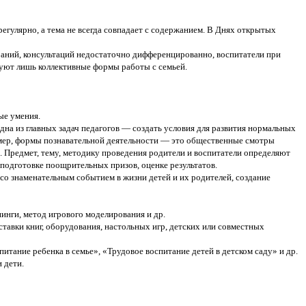
гулярно, а тема не всегда совпадает с содержанием. В Днях открытых
раний, консультаций недостаточно дифференцированно, воспитатели при
зуют лишь коллективные формы работы с семьей.
ые умения.
дна из главных задач педагогов — создать условия для развития нормальных
имер, формы познавательной деятельности — это об­щественные смотры
д. Предмет, тему, методику проведения родители и воспитатели определяют
 подготовке поощрительных призов, оценке результатов.
со знаменательным событием в жизни детей и их родителей, создание
нинги, метод игрового моделирования и др.
тавки книг, оборудования, настольных игр, детских или совместных
тание ребенка в семье», «Трудовое воспитание детей в детском саду» и др.
 дети.