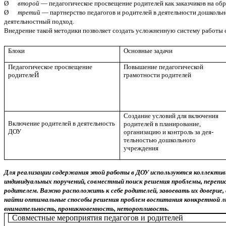
Ø
второй
— педагогическое просвещение родителей как заказчиков на об
Ø
третий
— партнерство педагогов и родителей в деятельности дошкольн
деятельностный подход.
Внедрение такой методики позволяет создать усложненную систему работы с
Блоки
Основные задачи
Педагогическое просвещение
Повышение педагогической
родителеЙ
грамотности родителей
Создание условий для включения
Включение ро­дителей в дея­тельность
родителей в планирование,
ДОУ
организацию и контроль за дея­
тельностью дошкольного
учреждения
Для реализации содержания этой работы в ДОУ используются коллективн
индивидуальных поручений, совместный поиск решения проблемы, перепи
родителем. Важно расположить к себе родителей, завоевать их доверие,
найти оптимальные способы решения проблем воспитания конкретной ли
внимательность, проникновенность, неторопливость.
Совместные мероприятия педагогов и родителей