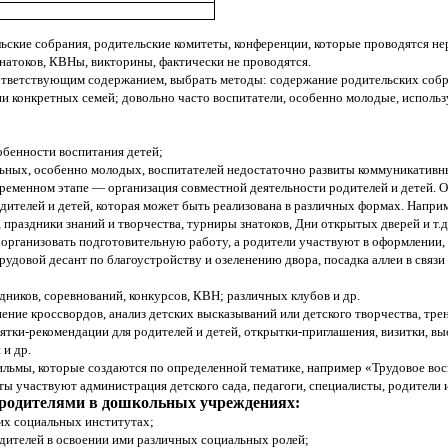
ские собрания, родительские комитеты, конференции, которые проводятся нере
натоков, КВНы, викторины, фактически не проводятся.
соответствующим содержанием, выбрать методы: содержание родительских соб
и конкретных семей; довольно часто воспитатели, особенно молодые, исполь
обенности воспитания детей;
льных, особенно молодых, воспитателей недостаточно развиты коммуникативн
ременном этапе — организация совместной деятельности родителей и детей. О
родителей и детей, которая может быть реализована в различных формах. Напр
 праздники знаний и творчества, турниры знатоков, Дни открытых дверей и т.
 организовать подготовительную работу, а родители участвуют в оформлении,
довой десант по благоустройству и озеленению двора, посадка аллеи в связи 
дников, соревнований, конкурсов, КВН; различных клубов и др.
ение кроссвордов, анализ детских высказываний или детского творчества, тре
тки-рекомендации для родителей и детей, открытки-приглашения, визитки, выс
 и др.
ьмы, которые создаются по определенной тематике, например «Трудовое воспи
ты участвуют администрация детского сада, педагоги, специалисты, родители и
 с родителями в дошкольных учреждениях:
гих социальных институтах;
дителей в освоении ими различных социальных ролей;