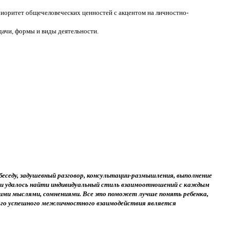
риоритет общечеловеческих ценностей с акцентом на личностно-
дачи, формы и виды деятельности.
еседу, задушевный разговор, консультации-размышления, выполнение
сли удалось найти индивидуальный стиль взаимоотношений с каждым
воими мыслями, сомнениями. Все это поможет лучше понять ребенка,
ого успешного межличностного взаимодействия является