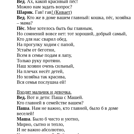
Вед
. Ах, какой красивый пёс!
Можно нам задать вопрос?
Шарик
. Гав! гав
! (Кивает)
Вед
. Кто же в доме вашем главный: кошка, пёс, хозяйка
– мама?
Пёс
. Мне хотелось быть бы главным,
Но сомнений вовсе нет: тот хороший, добрый самый,
Кто для нас сварил обед.
На прогулку ходим с папой,
Устаём от беготни,
Всем в семье подам я лапу,
Только руку протяни.
Наш хозяин очень сильный,
На плечах несёт детей,
Но хозяйка так красива,
Вся семья послушна ей!
Входят мальчик и девочка.
Вед.
Вот и дети: Паша с Машей.
Кто главней в семействе вашем?
Паша
. Нам не важно, кто главней, было б в доме
веселей!
Маша
. Было б чисто и уютно,
Мирно, сытно и тепло,
И не важно абсолютно,