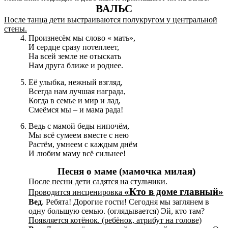
ВАЛЬС
После танца дети выстраиваются полукругом у центральной
стены.
Произнесём мы слово « мать»,
И сердце сразу потеплеет,
На всей земле не отыскать
Нам друга ближе и роднее.
Её улыбка, нежный взгляд,
Всегда нам лучшая награда,
Когда в семье и мир и лад,
Смеёмся мы – и мама рада!
Ведь с мамой беды нипочём,
Мы всё сумеем вместе с нею
Растём, умнеем с каждым днём
И любим маму всё сильнее!
Песня о маме (мамочка милая)
После песни дети садятся на стульчики.
«Кто в доме главный»
Проводится инсценировка
Вед
. Ребята! Дорогие гости! Сегодня мы заглянем в
одну большую семью. (оглядывается) Эй, кто там?
Появляется котёнок. (ребёнок, атрибут на голове)