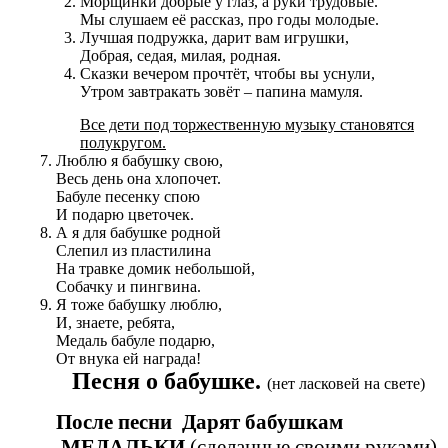
Морщинки добрые у глаз, а руки трудовые.
Мы слушаем её рассказ, про годы молодые.
Лучшая подружка, дарит вам игрушки,
Добрая, седая, милая, родная.
Сказки вечером прочтёт, чтобы вы уснули,
Утром завтракать зовёт – папина мамуля.
Все дети под торжественную музыку становятся
полукругом.
Люблю я бабушку свою,
Весь день она хлопочет.
Бабуле песенку спою
И подарю цветочек.
А я для бабушке родной
Слепил из пластилина
На травке домик небольшой,
Собачку и пингвина.
Я тоже бабушку люблю,
И, знаете, ребята,
Медаль бабуле подарю,
От внука ей награда!
Песня о бабушке.
(нет ласковей на свете)
После песни Дарят бабушкам
МЕДАЛЬКИ
(сделанные своими руками)