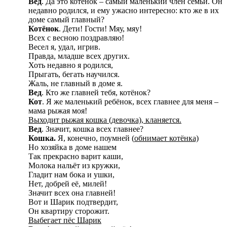
Вед
. Да это котёнок – самый маленький член семьи. Он
недавно родился, и ему ужасно интересно: кто же в их
доме самый главный?
Котёнок
. Дети! Гости! Мяу, мяу!
Всех с весною поздравляю!
Весел я, удал, игрив.
Правда, младше всех других.
Хоть недавно я родился,
Прыгать, бегать научился.
Жаль, не главный в доме я.
Вед
. Кто же главней тебя, котёнок?
Кот
. Я же маленький ребёнок, всех главнее для меня –
мама рыжая моя!
Выходит рыжая кошка (девочка), кланяется.
Вед
. Значит, кошка всех главнее?
Кошка.
Я, конечно, поумней (
обнимает котёнка)
Но хозяйка в доме нашем
Так прекрасно варит каши,
Молока нальёт из кружки,
Гладит нам бока и ушки,
Нет, добрей её, милей!
Значит всех она главней!
Вот и Шарик подтвердит,
Он квартиру сторожит.
Выбегает пёс Шарик