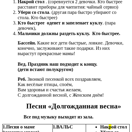
Накрой стол
. (соревнуется 2 девочки. Кто быстрее
расставит приборы для чаепития: чайный сервиз)
Убери со стола
. (другая пара быстро убирают со
стола. Кто быстрее)
Кто быстрее оденет и запеленает куклу
. (пара
девочек),
Мальчики должны раздеть куклу. Кто быстрее.
Бассейн.
Какие все дети быстрые, ловкие. Девочки,
конечно, заслуживают такие подарки. Из них
вырастут прекрасные мамы!
Вед. Праздник наш подходит к концу.
(дети встают полукругом)
Реб.
Звонкой песенкой всех поздравляем,
Как весёлые птицы, споём,
Вам здоровья и счастья желаем,
С долгожданной весной, с Женским днём!
Песня «Долгожданная весна»
Все под музыку выходят из зала.
1.Песня о маме
1.ВАЛЬС
Нак
р
ой стол