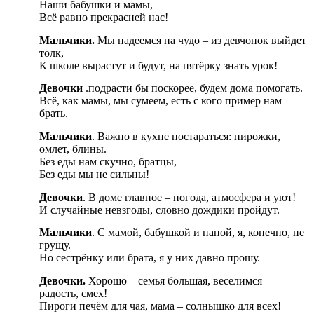
Наши бабушки и мамы,
Всё равно прекрасней нас!
Мальчики.
Мы надеемся на чудо – из девчонок выйдет
толк,
К школе вырастут и будут, на пятёрку знать урок!
Девочки
.подрасти бы поскорее, будем дома помогать.
Всё, как мамы, мы сумеем, есть с кого пример нам
брать.
Мальчики
. Важно в кухне постараться: пирожки,
омлет, блины.
Без еды нам скучно, братцы,
Без еды мы не сильны!
Девочки
. В доме главное – погода, атмосфера и уют!
И случайные невзгоды, словно дождики пройдут.
Мальчики
. С мамой, бабушкой и папой, я, конечно, не
грущу.
Но сестрёнку или брата, я у них давно прошу.
Девочки.
Хорошо – семья большая, веселимся –
радость, смех!
Пироги печём для чая, мама – солнышко для всех!