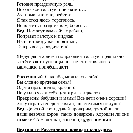
Готовил праздничную речь,
Искал свой галстук и перчатки….
Ах, помогите мне, ребятки,
Я так стесняюсь, тороплюсь,
Испортить праздник вам, боюсь…
Вед
. Помогут вам сейчас ребята,
Поправят галстук и пиджак,
И станет вид у вас опрятный,
Теперь всегда ходите так!
(Ведущая и 2 детей поправляют галстук, правильно
застёгивают пуговицы, платочек вставляют в
кармашек, причёсывают)
Рассеянный
. Спасибо, милые, спасибо!
Вы словно дружная семья!
Одет я празднично, красиво!
Не узнаю я сам себя!
(смотрит в зеркало)
Прекрасны бабушки и мамы! Все дети очень хороши!
Хочу играть теперь я с вами, повеселимся от души!
Вед
. Дорогой гость, давай проверим, достойны ли
наши девочки корон, таких подарков? Хорошие ли они
хозяйки? А мальчики, конечно, будут помогать.
Ведущая и Рассеянный проводят конкурсы.