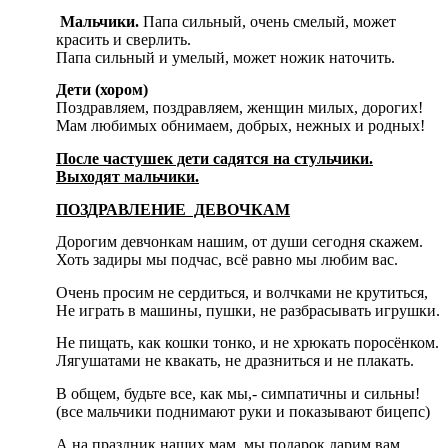
Мальчики.
Папа сильный, очень смелый, может
красить и сверлить.
Папа сильный и умелый, может ножик наточить.
Дети (хором)
Поздравляем, поздравляем, женщин милых, дорогих!
Мам любимых обнимаем, добрых, нежных и родных!
После частушек дети садятся на стульчики.
Выходят мальчики.
ПОЗДРАВЛЕНИЕ ДЕВОЧКАМ
Дорогим девчонкам нашим, от души сегодня скажем.
Хоть задиры мы подчас, всё равно мы любим вас.
Очень просим не сердиться, и волчками не крутиться,
Не играть в машины, пушки, не разбрасывать игрушки.
Не пищать, как кошки тонко, и не хрюкать поросёнком.
Лягушатами не квакать, не дразниться и не плакать.
В общем, будьте все, как мы,- симпатичны и сильны!
(все мальчики поднимают руки и показывают бицепс)
А на праздник наших мам, мы подарок дарим вам.