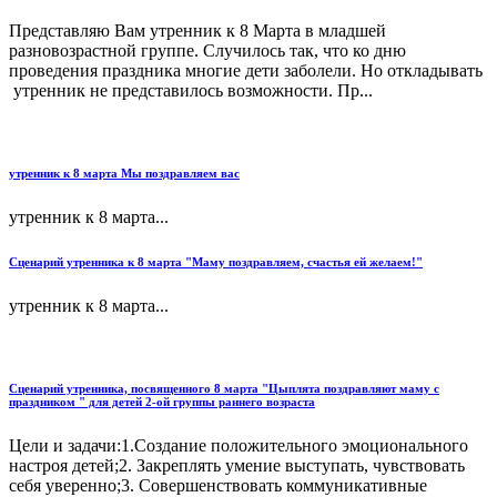
Представляю Вам утренник к 8 Марта в младшей
разновозрастной группе. Случилось так, что ко дню
проведения праздника многие дети заболели. Но откладывать
утренник не представилось возможности. Пр...
утренник к 8 марта Мы поздравляем вас
утренник к 8 марта...
Сценарий утренника к 8 марта "Маму поздравляем, счастья ей желаем!"
утренник к 8 марта...
Сценарий утренника, посвященного 8 марта "Цыплята поздравляют маму с
праздником " для детей 2-ой группы раннего возраста
Цели и задачи:1.Создание положительного эмоционального
настроя детей;2. Закреплять умение выступать, чувствовать
себя уверенно;3. Совершенствовать коммуникативные