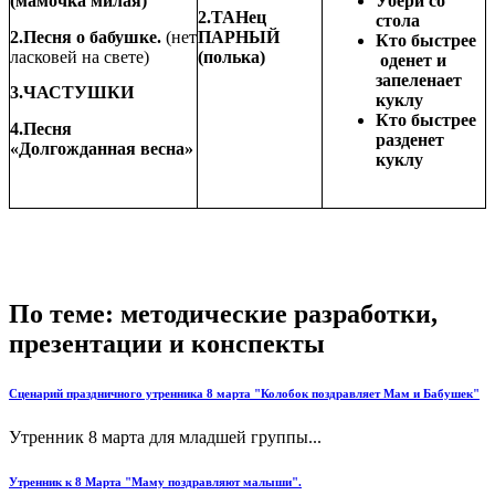
(мамочка милая)
Убери со
2.ТАНец
стола
2.Песня о бабушке.
(нет
ПАРНЫЙ
Кто быстрее
ласковей на свете)
(полька)
оденет и
запеленает
3.ЧАСТУШКИ
куклу
Кто быстрее
4.Песня
разденет
«Долгожданная весна»
куклу
По теме: методические разработки,
презентации и конспекты
Сценарий праздничного утренника 8 марта "Колобок поздравляет Мам и Бабушек"
Утренник 8 марта для младшей группы...
Утренник к 8 Марта "Маму поздравляют малыши".