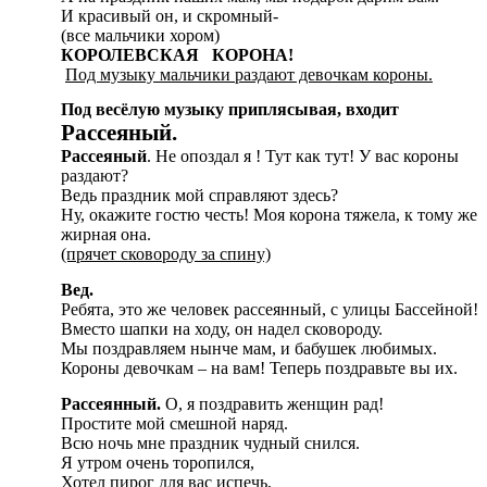
И красивый он, и скромный-
(все мальчики хором)
КОРОЛЕВСКАЯ КОРОНА!
Под музыку мальчики раздают девочкам короны.
Под весёлую музыку приплясывая, входит
Рассеяный.
Рассеяный
. Не опоздал я ! Тут как тут! У вас короны
раздают?
Ведь праздник мой справляют здесь?
Ну, окажите гостю честь! Моя корона тяжела, к тому же
жирная она.
(прячет сковороду за спину)
Вед.
Ребята, это же человек рассеянный, с улицы Бассейной!
Вместо шапки на ходу, он надел сковороду.
Мы поздравляем нынче мам, и бабушек любимых.
Короны девочкам – на вам! Теперь поздравьте вы их.
Рассеянный.
О, я поздравить женщин рад!
Простите мой смешной наряд.
Всю ночь мне праздник чудный снился.
Я утром очень торопился,
Хотел пирог для вас испечь,