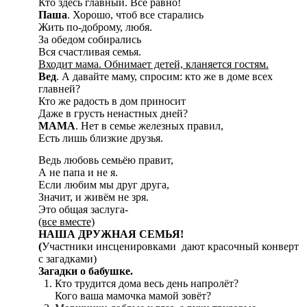
Кто здесь главный. Всё равно!
Паша
. Хорошо, чтоб все старались
Жить по-доброму, любя.
За обедом собирались
Вся счастливая семья.
Входит мама. Обнимает детей, кланяется гостям.
Вед
. А давайте маму, спросим: кто же в доме всех
главней?
Кто же радость в дом приносит
Даже в грусть ненастных дней?
МАМА
. Нет в семье железных правил,
Есть лишь близкие друзья.
Ведь любовь семьёю правит,
А не папа и не я.
Если любим мы друг друга,
Значит, и живём не зря.
Это общая заслуга-
(все вместе)
НАША ДРУЖНАЯ СЕМЬЯ!
(
Участники инсценировками дают красочный конверт
с загадками)
Загадки о бабушке.
Кто трудится дома весь день напролёт?
Кого ваша мамочка мамой зовёт?